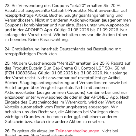
23: Bei Verwendung des Coupons "ceta20" erhalten Sie 20 %
Rabatt auf ausgewählte Cetaphil-Produkte. Nicht anwendbar auf
rezeptpflichtige Artikel, Bücher, Säuglingsanfangsnahrung und
Versandkosten. Nicht mit anderen Aktionsvorteilen (ausgenommen
Coupons) kombinierbar und nur einzulösen unter www.aponeo.de
und in der APONEO App. Gültig: 01.08.2026 bis 01.09.2026. Nur
solange der Vorrat reicht. Wir behalten uns vor, die Aktion früher
zu beenden. Keine Barauszahlung.
24: Gratislieferung innerhalb Deutschlands bei Bestellung mit
rezeptpflichtigen Produkten.
25: Mit dem Gutscheincode "Merit25" erhalten Sie 25 % Rabatt auf
das Produkt Eucerin Sun Gel-Creme Oil Control LSF 50+, 50 ml
(PZN 10832664). Gültig: 01.08.2026 bis 31.08.2026. Nur solange
der Vorrat reicht. Nicht anwendbar auf rezeptpflichtige Artikel,
Bücher, Säuglingsanfangsnahrung und Versandkosten sowie bei
Bestellungen über Vergleichsportale. Nicht mit anderen
Aktionsvorteilen (ausgenommen Coupons) kombinierbar und nur
einzulösen unter www.aponeo.de oder in der APONEO App. Nach
Eingabe des Gutscheincodes im Warenkorb, wird der Wert des
Vorteils automatisch vom Rechnungsbetrag abgezogen. Wir
behalten uns das Recht vor, die Aktionen bei Vorliegen eines
wichtigen Grundes zu beenden oder ggf. mit einem anderen
Gutschein bzw. durch eine andere Aktion zu ersetzen.
26: Es gelten die aktuellen
Teilnahmebedingungen
. Nicht bei
Bestellungen über Vergleichsportale.