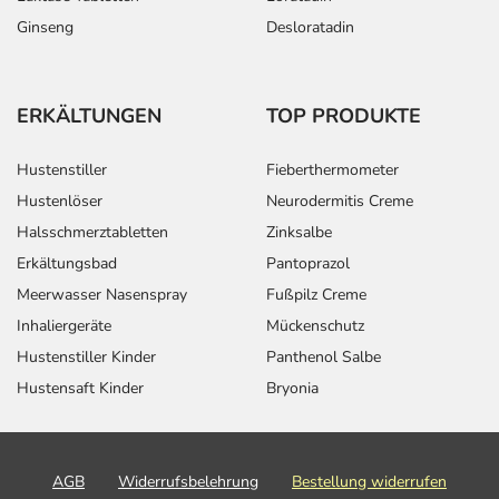
Ginseng
Desloratadin
ERKÄLTUNGEN
TOP PRODUKTE
Hustenstiller
Fieberthermometer
Hustenlöser
Neurodermitis Creme
Halsschmerztabletten
Zinksalbe
Erkältungsbad
Pantoprazol
Meerwasser Nasenspray
Fußpilz Creme
Inhaliergeräte
Mückenschutz
Hustenstiller Kinder
Panthenol Salbe
Hustensaft Kinder
Bryonia
AGB
Widerrufsbelehrung
Bestellung widerrufen