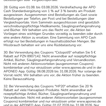
28: Gültig vom 01.08. bis 03.08.2026. Verdreifachung der APO
Cash Standardvergütung von 1 % auf 3 % bereits am Produkt
ausgewiesen. Ausgenommen sind Bestellungen als Gast sowie
Bestellungen per Telefon, per Post und bei Bestellungen über
Vergleichsportale. Vom Sammeln ausgeschlossen sind gesetzlich
verschreibungspflichtige Medikamente, Säuglingsanfangsnahrung
und Bücher. Wir behalten uns das Recht vor, die Aktion bei
Vorliegen eines wichtigen Grundes vorzeitig zu beenden oder durch
eine andere Aktion zu ersetzen. Eine Sammlung von APO Cash
erfolgt nur bei Bestellungen in haushaltsüblichen Mengen. Bei
Missbrauch behalten wir uns eine Rückbelastung vor.
30: Bei Verwendung des Coupons "Ciclopoli5" erhalten Sie 5 €
Rabatt auf PZN 8907142. Nicht anwendbar auf rezeptpflichtige
Artikel, Bücher, Säuglingsanfangsnahrung und Versandkosten.
Nicht mit anderen Aktionsvorteilen (ausgenommen Coupons)
kombinierbar und nur einzulösen unter www.aponeo.de und in der
APONEO App. Gültig: 06.08.2026 bis 31.08.2026. Nur solange der
Vorrat reicht. Wir behalten uns vor, die Aktion früher zu beenden.
Keine Barauszahlung.
32: Bei Verwendung des Coupons "HP20" erhalten Sie 20 %
Rabatt auf viele Hansaplast-Produkte. Nicht anwendbar auf
rezeptpflichtige Artikel, Bücher, Säuglingsanfangsnahrung und
Versandkosten. Nicht mit anderen Aktionsvorteilen (ausgenommen
Coupons) kombinierbar und nur einzulösen unter www.aponeo.de
und in der APONEO App. Gültig: 01.07.2026 bis 31.08.2026. Nur