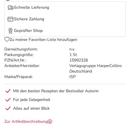
Refluthin, Lasea & Carmenthin Deals
Sport & Fitness
Täglich gut versorgt
Schnelle Lieferung
Salus Deals
Tierapotheke
Sichere Zahlung
Geprüfter Shop
Vitamine & Mineralstoffe
Zu meiner Favoriten-Liste hinzufügen
Darreichungsform:
n.v.
Marken
Packungsgröße:
1 St
PZN/Art.Nr.:
15992326
Anbieter/Hersteller:
Verlagsgruppe HarperCollins
Deutschland
Marke/Präparat:
ISP
Mit den besten Rezepten der Bestseller Autorin
Für jede Gelegenheit
Alles auf einen Blick
Zur Artikelbeschreibung