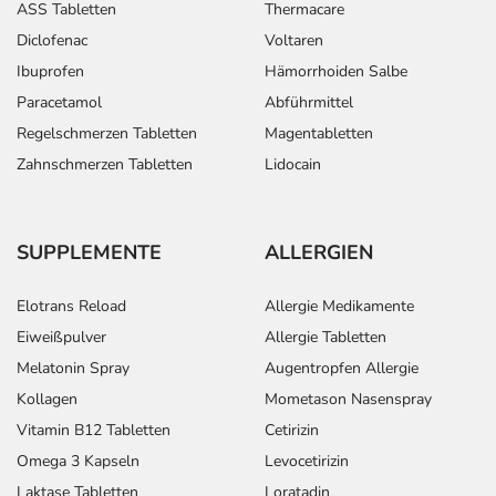
ASS Tabletten
Thermacare
Diclofenac
Voltaren
Ibuprofen
Hämorrhoiden Salbe
Paracetamol
Abführmittel
Regelschmerzen Tabletten
Magentabletten
Zahnschmerzen Tabletten
Lidocain
SUPPLEMENTE
ALLERGIEN
Elotrans Reload
Allergie Medikamente
Eiweißpulver
Allergie Tabletten
Melatonin Spray
Augentropfen Allergie
Kollagen
Mometason Nasenspray
Vitamin B12 Tabletten
Cetirizin
Omega 3 Kapseln
Levocetirizin
Laktase Tabletten
Loratadin