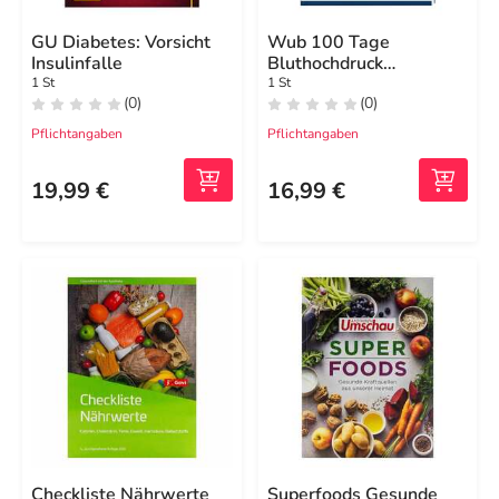
GU Diabetes: Vorsicht
Wub 100 Tage
Insulinfalle
Bluthochdruck
Apo.Umschau
1 St
1 St
(0)
(0)
Pflichtangaben
Pflichtangaben
19,99 €
16,99 €
Checkliste Nährwerte
Superfoods Gesunde