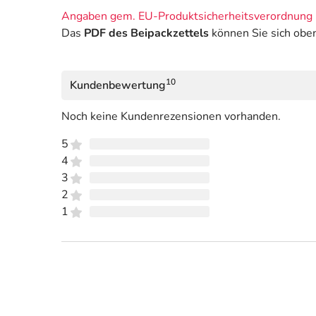
Angaben gem. EU-Produktsicherheitsverordnung 
Das
PDF des Beipackzettels
können Sie sich obe
10
Kundenbewertung
Noch keine Kundenrezensionen vorhanden.
5
4
3
2
1