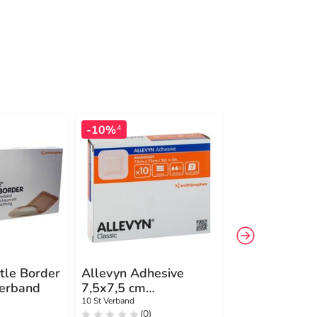
-10%
-25%
4
4
tle Border
Allevyn Adhesive
Allevyn Life 
erband
7,5x7,5 cm
Verband
hydrozell.Verband
10 St Verband
10 St Verband
(0)
(0)