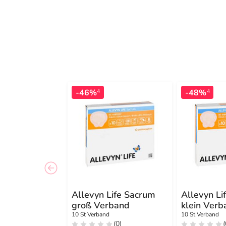
-46%
-48%
4
4
Allevyn Life Sacrum
Allevyn Li
groß Verband
klein Verb
10 St Verband
10 St Verband
(0)
(