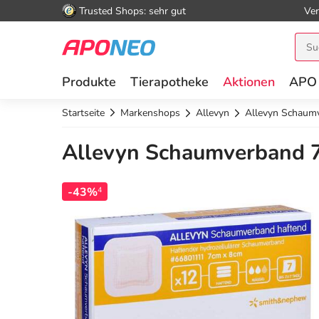
Trusted Shops: sehr gut
Ver
Produkte
Tierapotheke
Aktionen
APO
Startseite
Markenshops
Allevyn
Allevyn Schaum
Allevyn Schaumverband 7
-43%
4