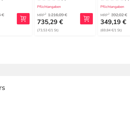
Pflichtangaben
Pflichtangaben
6 €
1.216,09 €
392,02 €
2
2
MRP
MRP
€
735,29 €
349,19 €
(73,53 €/1 St)
(69,84 €/1 St)
rs