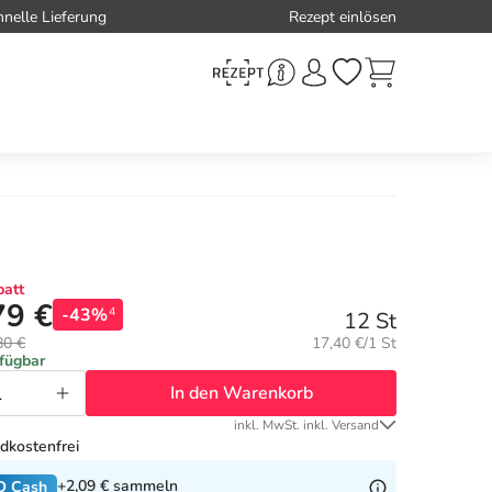
hnelle Lieferung
Rezept einlösen
att
79 €
-43%
4
12 St
Grundpreis:
80 €
17,40 €/1 St
rfügbar
In den Warenkorb
inkl. MwSt. inkl. Versand
dkostenfrei
+2,09 €
sammeln
O Cash