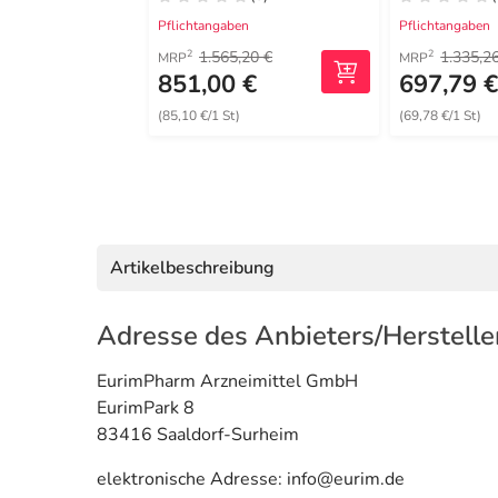
Pflichtangaben
Pflichtangaben
1.565,20 €
1.335,2
2
2
MRP
MRP
851,00 €
697,79 
(85,10 €/1 St)
(69,78 €/1 St)
Artikelbeschreibung
Adresse des Anbieters/Herstelle
EurimPharm Arzneimittel GmbH
EurimPark 8
83416 Saaldorf-Surheim
elektronische Adresse: info@eurim.de