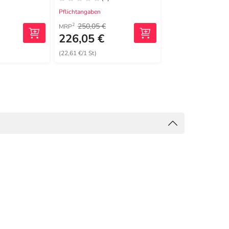
Pflichtangaben
Pflichtangaben
250,05 €
1.020,15 €
2
2
MRP
MRP
226,05 €
760,29 €
(22,61 €/1 St)
(76,03 €/1 St)