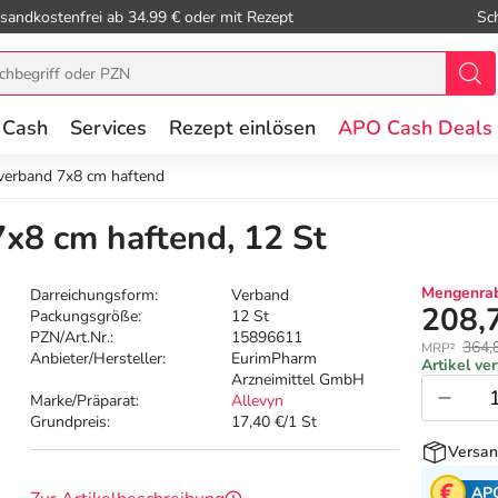
sandkostenfrei ab 34.99 € oder mit Rezept
Sc
 Cash
Services
Rezept einlösen
APO Cash Deals
verband 7x8 cm haftend
x8 cm haftend, 12 St
Mengenrab
Darreichungsform:
Verband
208,
Packungsgröße:
12 St
PZN/Art.Nr.:
15896611
364,
MRP²
Anbieter/Hersteller:
EurimPharm
Artikel ve
Arzneimittel GmbH
Marke/Präparat:
Allevyn
Grundpreis:
17,40 €/1 St
Versan
AP