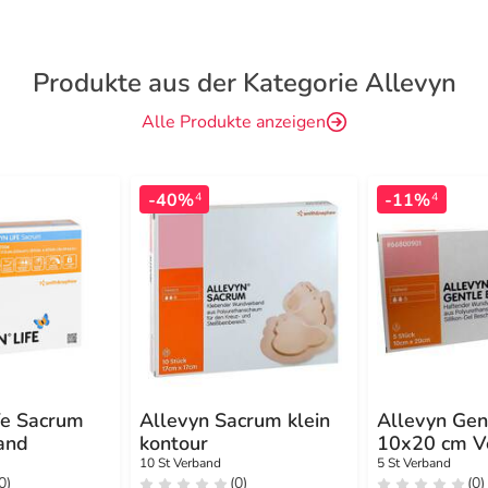
Produkte aus der Kategorie Allevyn
Alle Produkte anzeigen
-40%
-11%
4
4
fe Sacrum
Allevyn Sacrum klein
Allevyn Gen
and
kontour
10x20 cm V
10 St Verband
5 St Verband
0)
(0)
(0)