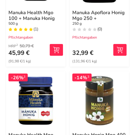
Manuka Health Mgo
Manuka Apoflora Honig
100 + Manuka Honig
Mgo 250 +
500 g
250 g
(1)
(0)
Pflichtangaben
Pflichtangaben
50,79 €
2
MRP
45,99 €
32,99 €
(91,98 €/1 kg)
(131,96 €/1 kg)
-26%
-14%
3
3