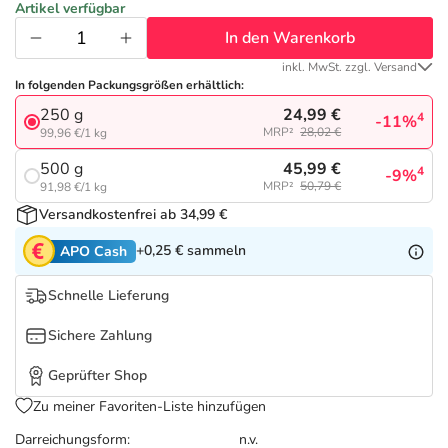
Refluthin, Lasea & Carmenthin Deals
Sport & Fitness
Täglich gut versorgt
Artikel verfügbar
In den Warenkorb
Salus Deals
Tierapotheke
inkl. MwSt. zzgl. Versand
In folgenden Packungsgrößen erhältlich:
24,99 €
250 g
Vitamine & Mineralstoffe
4
-11%
MRP²
28,02 €
99,96 €/1 kg
45,99 €
500 g
4
-9%
Marken
MRP²
50,79 €
91,98 €/1 kg
Versandkostenfrei ab 34,99 €
+0,25 €
sammeln
APO Cash
Schnelle Lieferung
Sichere Zahlung
Geprüfter Shop
Zu meiner Favoriten-Liste hinzufügen
Darreichungsform:
n.v.