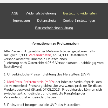
AGB
Widerrufsbelehrung
Bestellung widerrufen
Impressum
Datenschutz
Cookie-Einstellungen
Barrierefreiheitserklärung
Informationen zu Preisangaben
Alle Preise inkl. gesetzlicher Mehrwertsteuer, gegebenenfalls
zuzüglich 3,99 €
Versandkosten
, ab 34,99 € Bestellwert
versandkostenfrei innerhalb Deutschlands.
(Lieferung nach Österreich: 4,95 € Versandkosten unabhängig vom
Bestellwert)
1: Unverbindliche Preisempfehlung des Herstellers (UVP)
2:
MediPreis-Referenzpreis (MRP)
: der höchste Verkaufspreis, den
die Arzneimittel-Preisvergleichsseite www.medipreis.de für dieses
Produkt ausweist (Stand: 07.08.2026). Produktpreise können sich
zwischenzeitlich geändert und damit die Rangfolge der
Versandapotheken geändert haben.
3: Preisvorteil bezogen auf die UVP des Herstellers