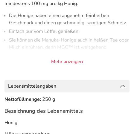
mindestens 100 mg pro kg Honig.
Die Honige haben einen angenehm feinherben
Geschmack und einen geschmeidig-samtigen Schmelz.
Einfach pur vom Löffel genießen!
Sie können die Manuka-Honige auch in heißen Tee oder
Milch einrühren, denn MGO™ ist weitgehend
hitzeunempfindlich - Löffel für Löffel lecker!
Mehr anzeigen
Was bedeutet
MGO™
?
MGO™ steht für Methylglyoxal, eine natürlich
vorkommende Verbindung, die Manuka-Honig von
Lebensmittelangaben
anderen Honigen unterscheidet und so besonders macht.
Nettofüllmenge:
250 g
Die Forschungspartner des Herstellers, die
Wissenschaftler der TU Dresden entdeckten
Bezeichnung des Lebensmittels
Methylglyoxal (MGO™) als entscheidenden Inhaltsstoff in
Manuka-Honigen.
Honig
Im Jahr 2008 leistete Manuka Health Pionierbarbeit bei