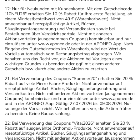
12: Nur für Neukunden mit Kundenkonto. Mit dem Gutscheincode
"10NEU26" erhalten Sie 10 % Rabatt für Ihre erste Bestellung, ab
einem Mindestbestellwert von 49 € (Warenkorbwert). Nicht
anwendbar auf rezeptpflichtige Artikel, Bücher,
Säuglingsanfangsnahrung und Versandkosten sowie bei
Bestellungen über Vergleichsportale. Nicht mit anderen
Aktionsvorteilen (ausgenommen Coupons) kombinierbar und nur
einzulösen unter www.aponeo.de oder in der APONEO App. Nach
Eingabe des Gutscheincodes im Warenkorb, wird der Wert des
Vorteils automatisch vom Rechnungsbetrag abgezogen. Wir
behalten uns das Recht vor, die Aktionen bei Vorliegen eines
wichtigen Grundes zu beenden oder ggf. mit einem anderen
Gutschein bzw. durch eine andere Aktion zu ersetzen.
21: Bei Verwendung des Coupons "Summer20" erhalten Sie 20 %
Rabatt auf viele Pierre Fabre-Produkte. Nicht anwendbar auf
rezeptpflichtige Artikel, Bücher, Säuglingsanfangsnahrung und
Versandkosten. Nicht mit anderen Aktionsvorteilen (ausgenommen
Coupons) kombinierbar und nur einzulösen unter www.aponeo.de
und in der APONEO App. Gültig: 27.07.2026 bis 09.08.2026. Nur
solange der Vorrat reicht. Wir behalten uns vor, die Aktion früher
zu beenden. Keine Barauszahlung.
22: Bei Verwendung des Coupons "Vital2026" erhalten Sie 20 %
Rabatt auf ausgewählte Orthomol-Produkte. Nicht anwendbar auf
rezeptpflichtige Artikel, Bücher, Säuglingsanfangsnahrung und
Versandkosten. Nicht mit anderen Aktionsvorteilen (ausgenommen