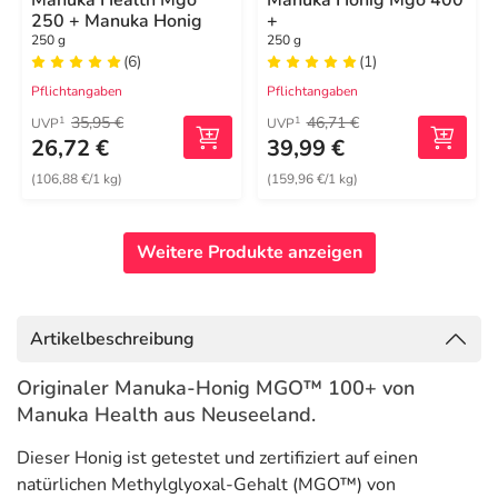
Manuka Health Mgo
Manuka Honig Mgo 400
250 + Manuka Honig
+
250 g
250 g
(6)
(1)
Pflichtangaben
Pflichtangaben
35,95 €
46,71 €
1
1
UVP
UVP
26,72 €
39,99 €
(106,88 €/1 kg)
(159,96 €/1 kg)
Weitere Produkte anzeigen
Artikelbeschreibung
Originaler Manuka-Honig MGO™ 100+ von
Manuka Health aus Neuseeland.
Dieser Honig ist getestet und zertifiziert auf einen
natürlichen Methylglyoxal-Gehalt (MGO™) von