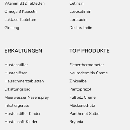
Vitamin B12 Tabletten
Cetirizin
Omega 3 Kapseln
Levocetirizin
Laktase Tabletten
Loratadin
Ginseng
Desloratadin
ERKÄLTUNGEN
TOP PRODUKTE
Hustenstiller
Fieberthermometer
Hustenlöser
Neurodermitis Creme
Halsschmerztabletten
Zinksalbe
Erkältungsbad
Pantoprazol
Meerwasser Nasenspray
Fußpilz Creme
Inhaliergeräte
Mückenschutz
Hustenstiller Kinder
Panthenol Salbe
Hustensaft Kinder
Bryonia