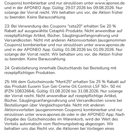
Coupons) kombinierbar und nur einzulösen unter www.aponeo.de
und in der APONEO App. Gültig: 29.07.2026 bis 09.08.2026. Nur
solange der Vorrat reicht. Wir behalten uns vor, die Aktion früher
zu beenden. Keine Barauszahlung.
23: Bei Verwendung des Coupons "ceta20" erhalten Sie 20 %
Rabatt auf ausgewählte Cetaphil-Produkte. Nicht anwendbar auf
rezeptpflichtige Artikel, Bücher, Säuglingsanfangsnahrung und
Versandkosten. Nicht mit anderen Aktionsvorteilen (ausgenommen
Coupons) kombinierbar und nur einzulösen unter www.aponeo.de
und in der APONEO App. Gültig: 01.08.2026 bis 01.09.2026. Nur
solange der Vorrat reicht. Wir behalten uns vor, die Aktion früher
zu beenden. Keine Barauszahlung.
24: Gratislieferung innerhalb Deutschlands bei Bestellung mit
rezeptpflichtigen Produkten.
25: Mit dem Gutscheincode "Merit25" erhalten Sie 25 % Rabatt auf
das Produkt Eucerin Sun Gel-Creme Oil Control LSF 50+, 50 ml
(PZN 10832664). Gültig: 01.08.2026 bis 31.08.2026. Nur solange
der Vorrat reicht. Nicht anwendbar auf rezeptpflichtige Artikel,
Bücher, Säuglingsanfangsnahrung und Versandkosten sowie bei
Bestellungen über Vergleichsportale. Nicht mit anderen
Aktionsvorteilen (ausgenommen Coupons) kombinierbar und nur
einzulösen unter www.aponeo.de oder in der APONEO App. Nach
Eingabe des Gutscheincodes im Warenkorb, wird der Wert des
Vorteils automatisch vom Rechnungsbetrag abgezogen. Wir
behalten uns das Recht vor, die Aktionen bei Vorliegen eines