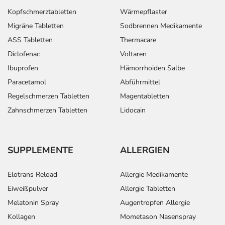
Kopfschmerztabletten
Wärmepflaster
Migräne Tabletten
Sodbrennen Medikamente
ASS Tabletten
Thermacare
Diclofenac
Voltaren
Ibuprofen
Hämorrhoiden Salbe
Paracetamol
Abführmittel
Regelschmerzen Tabletten
Magentabletten
Zahnschmerzen Tabletten
Lidocain
SUPPLEMENTE
ALLERGIEN
Elotrans Reload
Allergie Medikamente
Eiweißpulver
Allergie Tabletten
Melatonin Spray
Augentropfen Allergie
Kollagen
Mometason Nasenspray