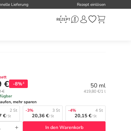
hnelle Lieferung
Rezept einlösen
att
9 €
-8%
4
50 ml
Grundpreis:
2 €
419,80 €/1 l
rfügbar
aufen, mehr sparen
2 St
-3%
3 St
-4%
4 St
7 €
20,36 €
20,15 €
/ St
/ St
/ St
In den Warenkorb