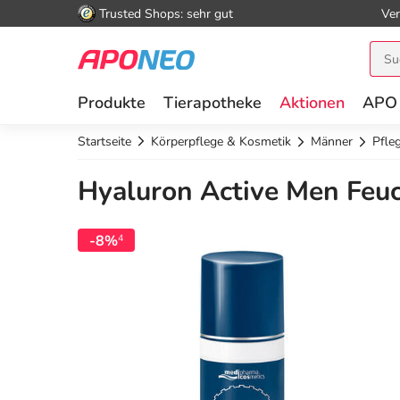
Trusted Shops: sehr gut
Ver
Produkte
Tierapotheke
Aktionen
APO
Startseite
Körperpflege & Kosmetik
Männer
Pfle
Hyaluron Active Men Feuc
-8%
4