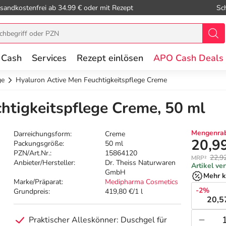
sandkostenfrei ab 34.99 € oder mit Rezept
Sc
 Cash
Services
Rezept einlösen
APO Cash Deals
ge
Hyaluron Active Men Feuchtigkeitspflege Creme
htigkeitspflege Creme, 50 ml
Mengenrab
Darreichungsform:
Creme
20,9
Packungsgröße:
50 ml
PZN/Art.Nr.:
15864120
22,9
MRP²
Anbieter/Hersteller:
Dr. Theiss Naturwaren
Artikel ve
GmbH
Mehr k
Marke/Präparat:
Medipharma Cosmetics
-2%
Grundpreis:
419,80 €/1 l
20,5
Praktischer Alleskönner: Duschgel für