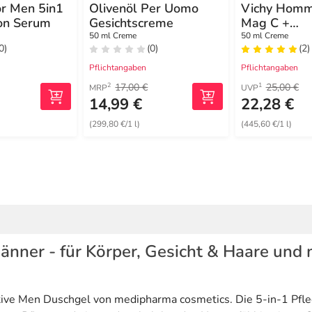
r Men 5in1
Olivenöl Per Uomo
Vichy Homm
ion Serum
Gesichtscreme
Mag C +
Feuchtigkeit
50 ml Creme
50 ml Creme
0)
(0)
(2)
Gesicht und
Pflichtangaben
Pflichtangaben
17,00 €
25,00 €
2
1
MRP
UVP
14,99 €
22,28 €
(299,80 €/1 l)
(445,60 €/1 l)
änner - für Körper, Gesicht & Haare und m
ctive Men Duschgel von medipharma cosmetics. Die 5-in-1 Pfle