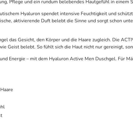
ung, Pflege und ein rundum belebendes Hautgefühl in einem Sc
ischem Hyaluron spendet intensive Feuchtigkeit und schützt 
frische, aktivierende Duft belebt die Sinne und sorgt schon un
chgel das Gesicht, den Körper und die Haare zugleich. Die ACT
ie Geist belebt. So fühlt sich die Haut nicht nur gereinigt, so
 und Energie – mit dem Hyaluron Active Men Duschgel. Für Männ
 Haare
ühl
st