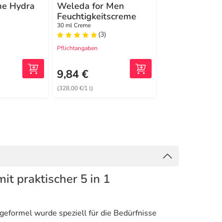
e Hydra
Weleda for Men
Cobagin Salb
Feuchtigkeitscreme
75 ml Salbe
spflege für
30 ml Creme
(3)
(0)
 Augen
Pflichtangaben
Pflichtangaben
9,84 €
43,09 €
(328,00 €/1 l)
(574,53 €/1 l)
it praktischer 5 in 1
geformel wurde speziell für die Bedürfnisse