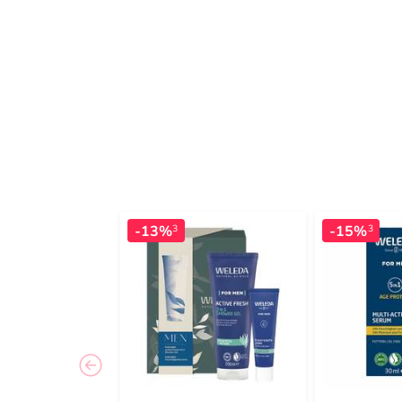
-13%
-15%
3
3