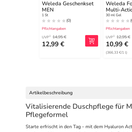
Weleda Geschenkset
Weleda Fo
MEN
Multi-Act
1 St
30 ml Gel
(0)
(
Pflichtangaben
Pflichtangaben
14,95 €
12,95 €
1
1
UVP
UVP
12,99 €
10,99 €
(366,33 €/1 l)
Artikelbeschreibung
Vitalisierende Duschpflege für M
Pflegeformel
Starte erfrischt in den Tag – mit dem Hyaluron A