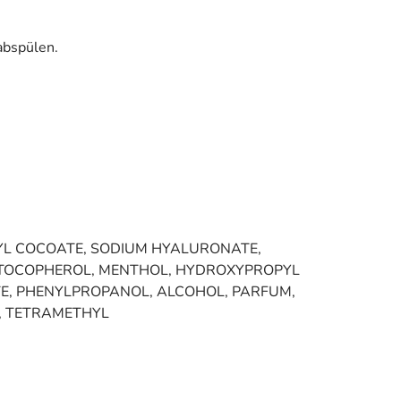
abspülen.
YL COCOATE, SODIUM HYALURONATE,
, TOCOPHEROL, MENTHOL, HYDROXYPROPYL
E, PHENYLPROPANOL, ALCOHOL, PARFUM,
D, TETRAMETHYL