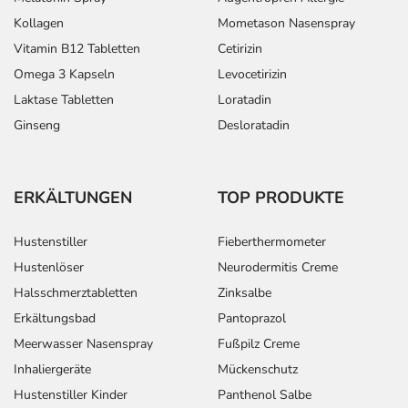
Kollagen
Mometason Nasenspray
Vitamin B12 Tabletten
Cetirizin
Omega 3 Kapseln
Levocetirizin
Laktase Tabletten
Loratadin
Ginseng
Desloratadin
ERKÄLTUNGEN
TOP PRODUKTE
Hustenstiller
Fieberthermometer
Hustenlöser
Neurodermitis Creme
Halsschmerztabletten
Zinksalbe
Erkältungsbad
Pantoprazol
Meerwasser Nasenspray
Fußpilz Creme
Inhaliergeräte
Mückenschutz
Hustenstiller Kinder
Panthenol Salbe