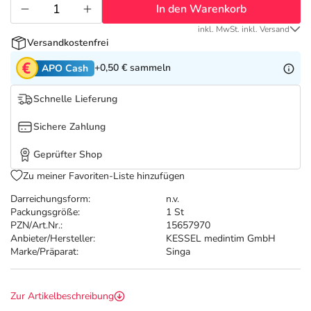
Refluthin, Lasea & Carmenthin Deals
Sport & Fitness
Täglich gut versorgt
In den Warenkorb
inkl. MwSt. inkl. Versand
Salus Deals
Tierapotheke
Versandkostenfrei
+0,50 €
sammeln
APO Cash
Vitamine & Mineralstoffe
Schnelle Lieferung
Marken
Sichere Zahlung
Geprüfter Shop
Zu meiner Favoriten-Liste hinzufügen
Darreichungsform:
n.v.
Packungsgröße:
1 St
PZN/Art.Nr.:
15657970
Anbieter/Hersteller:
KESSEL medintim GmbH
Marke/Präparat:
Singa
Zur Artikelbeschreibung