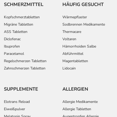
SCHMERZMITTEL
HÄUFIG GESUCHT
Kopfschmerztabletten
Wärmepflaster
Migräne Tabletten
Sodbrennen Medikamente
ASS Tabletten
Thermacare
Diclofenac
Voltaren
Ibuprofen
Hämorrhoiden Salbe
Paracetamol
Abführmittel
Regelschmerzen Tabletten
Magentabletten
Zahnschmerzen Tabletten
Lidocain
SUPPLEMENTE
ALLERGIEN
Elotrans Reload
Allergie Medikamente
Eiweißpulver
Allergie Tabletten
Melatonin Spray
Augentropfen Allergie