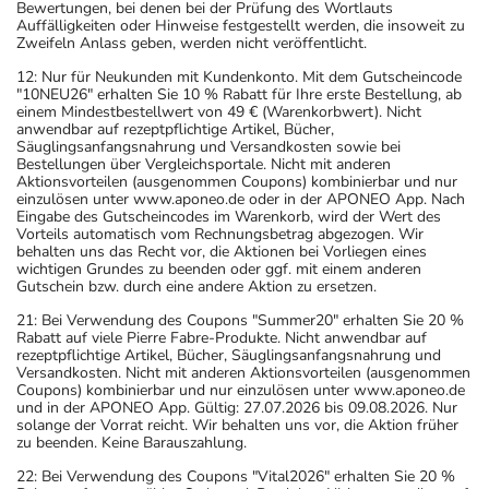
Bewertungen, bei denen bei der Prüfung des Wortlauts
Auffälligkeiten oder Hinweise festgestellt werden, die insoweit zu
Zweifeln Anlass geben, werden nicht veröffentlicht.
12: Nur für Neukunden mit Kundenkonto. Mit dem Gutscheincode
"10NEU26" erhalten Sie 10 % Rabatt für Ihre erste Bestellung, ab
einem Mindestbestellwert von 49 € (Warenkorbwert). Nicht
anwendbar auf rezeptpflichtige Artikel, Bücher,
Säuglingsanfangsnahrung und Versandkosten sowie bei
Bestellungen über Vergleichsportale. Nicht mit anderen
Aktionsvorteilen (ausgenommen Coupons) kombinierbar und nur
einzulösen unter www.aponeo.de oder in der APONEO App. Nach
Eingabe des Gutscheincodes im Warenkorb, wird der Wert des
Vorteils automatisch vom Rechnungsbetrag abgezogen. Wir
behalten uns das Recht vor, die Aktionen bei Vorliegen eines
wichtigen Grundes zu beenden oder ggf. mit einem anderen
Gutschein bzw. durch eine andere Aktion zu ersetzen.
21: Bei Verwendung des Coupons "Summer20" erhalten Sie 20 %
Rabatt auf viele Pierre Fabre-Produkte. Nicht anwendbar auf
rezeptpflichtige Artikel, Bücher, Säuglingsanfangsnahrung und
Versandkosten. Nicht mit anderen Aktionsvorteilen (ausgenommen
Coupons) kombinierbar und nur einzulösen unter www.aponeo.de
und in der APONEO App. Gültig: 27.07.2026 bis 09.08.2026. Nur
solange der Vorrat reicht. Wir behalten uns vor, die Aktion früher
zu beenden. Keine Barauszahlung.
22: Bei Verwendung des Coupons "Vital2026" erhalten Sie 20 %