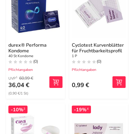
durex® Performa
Cyclotest Kurvenblätter
Kondome
für Fruchtbarkeitsprofil
40 St Kondome
1 P
(0)
(0)
Pflichtangaben
Pflichtangaben
60,99 €
1
UVP
36,04 €
0,99 €
(0,90 €/1 St)
-10%
-19%
3
4