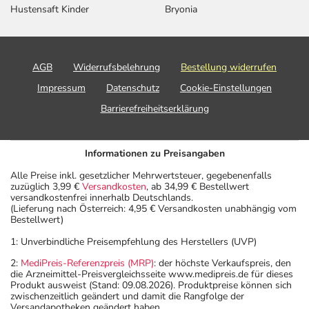
Hustensaft Kinder
Bryonia
AGB
Widerrufsbelehrung
Bestellung widerrufen
Impressum
Datenschutz
Cookie-Einstellungen
Barrierefreiheitserklärung
Informationen zu Preisangaben
Alle Preise inkl. gesetzlicher Mehrwertsteuer, gegebenenfalls
zuzüglich 3,99 €
Versandkosten
, ab 34,99 € Bestellwert
versandkostenfrei innerhalb Deutschlands.
(Lieferung nach Österreich: 4,95 € Versandkosten unabhängig vom
Bestellwert)
1: Unverbindliche Preisempfehlung des Herstellers (UVP)
2:
MediPreis-Referenzpreis (MRP)
: der höchste Verkaufspreis, den
die Arzneimittel-Preisvergleichsseite www.medipreis.de für dieses
Produkt ausweist (Stand: 09.08.2026). Produktpreise können sich
zwischenzeitlich geändert und damit die Rangfolge der
Versandapotheken geändert haben.