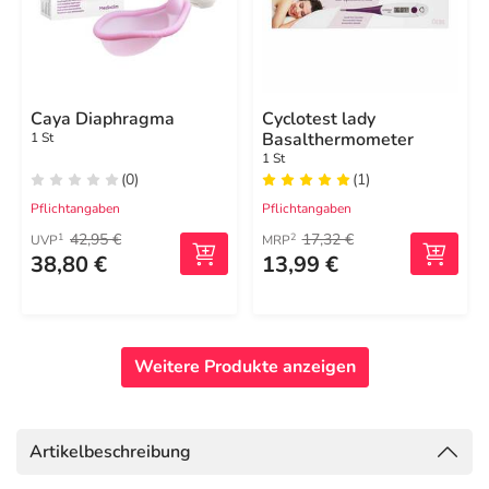
Caya Diaphragma
Cyclotest lady
Basalthermometer
1 St
1 St
(0)
(1)
Pflichtangaben
Pflichtangaben
42,95 €
17,32 €
1
2
UVP
MRP
38,80 €
13,99 €
Weitere Produkte anzeigen
Artikelbeschreibung