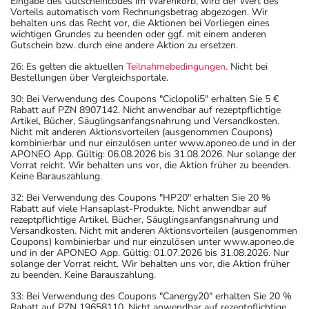
Eingabe des Gutscheincodes im Warenkorb, wird der Wert des
Vorteils automatisch vom Rechnungsbetrag abgezogen. Wir
behalten uns das Recht vor, die Aktionen bei Vorliegen eines
wichtigen Grundes zu beenden oder ggf. mit einem anderen
Gutschein bzw. durch eine andere Aktion zu ersetzen.
26: Es gelten die aktuellen
Teilnahmebedingungen
. Nicht bei
Bestellungen über Vergleichsportale.
30: Bei Verwendung des Coupons "Ciclopoli5" erhalten Sie 5 €
Rabatt auf PZN 8907142. Nicht anwendbar auf rezeptpflichtige
Artikel, Bücher, Säuglingsanfangsnahrung und Versandkosten.
Nicht mit anderen Aktionsvorteilen (ausgenommen Coupons)
kombinierbar und nur einzulösen unter www.aponeo.de und in der
APONEO App. Gültig: 06.08.2026 bis 31.08.2026. Nur solange der
Vorrat reicht. Wir behalten uns vor, die Aktion früher zu beenden.
Keine Barauszahlung.
32: Bei Verwendung des Coupons "HP20" erhalten Sie 20 %
Rabatt auf viele Hansaplast-Produkte. Nicht anwendbar auf
rezeptpflichtige Artikel, Bücher, Säuglingsanfangsnahrung und
Versandkosten. Nicht mit anderen Aktionsvorteilen (ausgenommen
Coupons) kombinierbar und nur einzulösen unter www.aponeo.de
und in der APONEO App. Gültig: 01.07.2026 bis 31.08.2026. Nur
solange der Vorrat reicht. Wir behalten uns vor, die Aktion früher
zu beenden. Keine Barauszahlung.
33: Bei Verwendung des Coupons "Canergy20" erhalten Sie 20 %
Rabatt auf PZN 19658110. Nicht anwendbar auf rezeptpflichtige