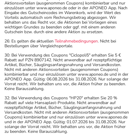
Aktionsvorteilen (ausgenommen Coupons) kombinierbar und nur
einzulösen unter www.aponeo.de oder in der APONEO App. Nach
Eingabe des Gutscheincodes im Warenkorb, wird der Wert des
Vorteils automatisch vom Rechnungsbetrag abgezogen. Wir
behalten uns das Recht vor, die Aktionen bei Vorliegen eines
wichtigen Grundes zu beenden oder ggf. mit einem anderen
Gutschein bzw. durch eine andere Aktion zu ersetzen.
26: Es gelten die aktuellen
Teilnahmebedingungen
. Nicht bei
Bestellungen über Vergleichsportale.
30: Bei Verwendung des Coupons "Ciclopoli5" erhalten Sie 5 €
Rabatt auf PZN 8907142. Nicht anwendbar auf rezeptpflichtige
Artikel, Bücher, Säuglingsanfangsnahrung und Versandkosten.
Nicht mit anderen Aktionsvorteilen (ausgenommen Coupons)
kombinierbar und nur einzulösen unter www.aponeo.de und in der
APONEO App. Gültig: 06.08.2026 bis 31.08.2026. Nur solange der
Vorrat reicht. Wir behalten uns vor, die Aktion früher zu beenden.
Keine Barauszahlung.
32: Bei Verwendung des Coupons "HP20" erhalten Sie 20 %
Rabatt auf viele Hansaplast-Produkte. Nicht anwendbar auf
rezeptpflichtige Artikel, Bücher, Säuglingsanfangsnahrung und
Versandkosten. Nicht mit anderen Aktionsvorteilen (ausgenommen
Coupons) kombinierbar und nur einzulösen unter www.aponeo.de
und in der APONEO App. Gültig: 01.07.2026 bis 31.08.2026. Nur
solange der Vorrat reicht. Wir behalten uns vor, die Aktion früher
zu beenden. Keine Barauszahlung.