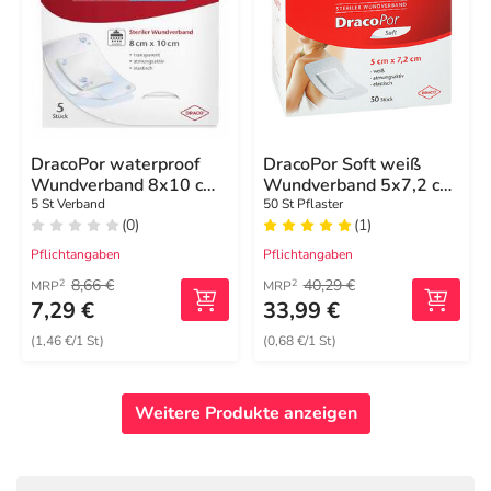
DracoPor waterproof
DracoPor Soft weiß
Wundverband 8x10 cm
Wundverband 5x7,2 cm
steril
steril
5 St Verband
50 St Pflaster
(0)
(1)
Pflichtangaben
Pflichtangaben
8,66 €
40,29 €
2
2
MRP
MRP
7,29 €
33,99 €
(1,46 €/1 St)
(0,68 €/1 St)
Weitere Produkte anzeigen