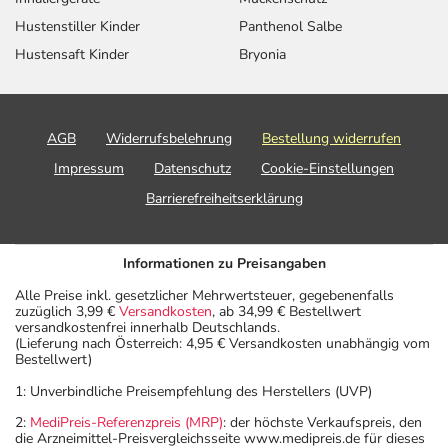
Hustenstiller Kinder
Panthenol Salbe
Hustensaft Kinder
Bryonia
AGB
Widerrufsbelehrung
Bestellung widerrufen
Impressum
Datenschutz
Cookie-Einstellungen
Barrierefreiheitserklärung
Informationen zu Preisangaben
Alle Preise inkl. gesetzlicher Mehrwertsteuer, gegebenenfalls
zuzüglich 3,99 €
Versandkosten
, ab 34,99 € Bestellwert
versandkostenfrei innerhalb Deutschlands.
(Lieferung nach Österreich: 4,95 € Versandkosten unabhängig vom
Bestellwert)
1: Unverbindliche Preisempfehlung des Herstellers (UVP)
2:
MediPreis-Referenzpreis (MRP)
: der höchste Verkaufspreis, den
die Arzneimittel-Preisvergleichsseite www.medipreis.de für dieses