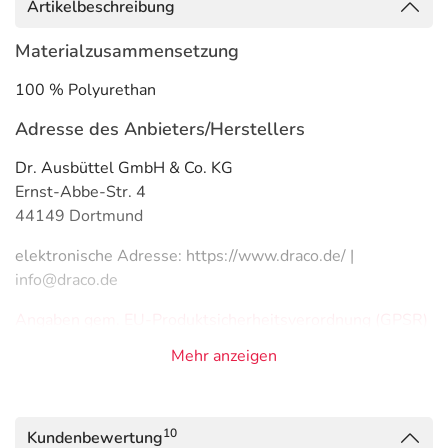
Artikelbeschreibung
Materialzusammensetzung
100 % Polyurethan
Adresse des Anbieters/Herstellers
Dr. Ausbüttel GmbH & Co. KG
Ernst-Abbe-Str. 4
44149 Dortmund
elektronische Adresse: https://www.draco.de/ |
info@draco.de
Angaben gem. EU-Produktsicherheitsverordnung (GPSR)
anzeigen
Mehr anzeigen
Das
PDF des Beipackzettels
können Sie sich oben
herunterladen.
10
Kundenbewertung