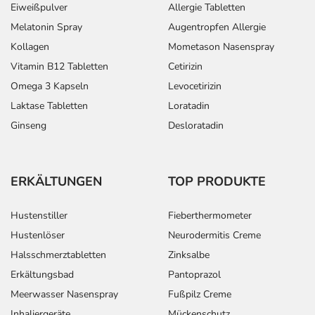
Eiweißpulver
Allergie Tabletten
Melatonin Spray
Augentropfen Allergie
Kollagen
Mometason Nasenspray
Vitamin B12 Tabletten
Cetirizin
Omega 3 Kapseln
Levocetirizin
Laktase Tabletten
Loratadin
Ginseng
Desloratadin
ERKÄLTUNGEN
TOP PRODUKTE
Hustenstiller
Fieberthermometer
Hustenlöser
Neurodermitis Creme
Halsschmerztabletten
Zinksalbe
Erkältungsbad
Pantoprazol
Meerwasser Nasenspray
Fußpilz Creme
Inhaliergeräte
Mückenschutz