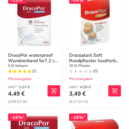
-15%
-24%
DracoPor waterproof
Dracoplast Soft
Wundverband 5x7,2 cm
Rundpflaster hautfarben
steril
2,2cm
5 St Verband
20 St Pflaster
(1)
(0)
Pflichtangaben
Pflichtangaben
5,27 €
4,58 €
2
2
MRP
MRP
4,49 €
3,49 €
(0,90 €/1 St)
(0,17 €/1 St)
-16%
-16%
4
4