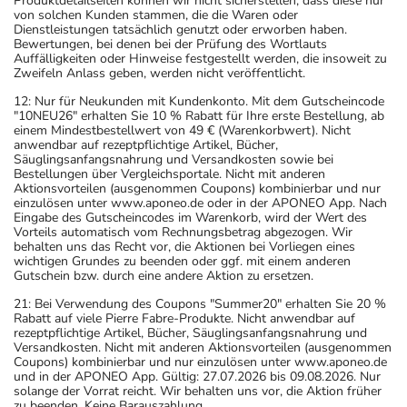
Produktdetailseiten können wir nicht sicherstellen, dass diese nur
von solchen Kunden stammen, die die Waren oder
Dienstleistungen tatsächlich genutzt oder erworben haben.
Bewertungen, bei denen bei der Prüfung des Wortlauts
Auffälligkeiten oder Hinweise festgestellt werden, die insoweit zu
Zweifeln Anlass geben, werden nicht veröffentlicht.
12: Nur für Neukunden mit Kundenkonto. Mit dem Gutscheincode
"10NEU26" erhalten Sie 10 % Rabatt für Ihre erste Bestellung, ab
einem Mindestbestellwert von 49 € (Warenkorbwert). Nicht
anwendbar auf rezeptpflichtige Artikel, Bücher,
Säuglingsanfangsnahrung und Versandkosten sowie bei
Bestellungen über Vergleichsportale. Nicht mit anderen
Aktionsvorteilen (ausgenommen Coupons) kombinierbar und nur
einzulösen unter www.aponeo.de oder in der APONEO App. Nach
Eingabe des Gutscheincodes im Warenkorb, wird der Wert des
Vorteils automatisch vom Rechnungsbetrag abgezogen. Wir
behalten uns das Recht vor, die Aktionen bei Vorliegen eines
wichtigen Grundes zu beenden oder ggf. mit einem anderen
Gutschein bzw. durch eine andere Aktion zu ersetzen.
21: Bei Verwendung des Coupons "Summer20" erhalten Sie 20 %
Rabatt auf viele Pierre Fabre-Produkte. Nicht anwendbar auf
rezeptpflichtige Artikel, Bücher, Säuglingsanfangsnahrung und
Versandkosten. Nicht mit anderen Aktionsvorteilen (ausgenommen
Coupons) kombinierbar und nur einzulösen unter www.aponeo.de
und in der APONEO App. Gültig: 27.07.2026 bis 09.08.2026. Nur
solange der Vorrat reicht. Wir behalten uns vor, die Aktion früher
zu beenden. Keine Barauszahlung.