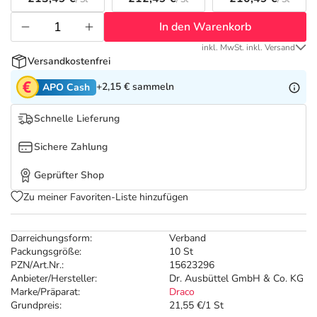
Refluthin, Lasea & Carmenthin Deals
Sport & Fitness
Täglich gut versorgt
In den Warenkorb
Salus Deals
Tierapotheke
inkl. MwSt. inkl. Versand
Versandkostenfrei
Vitamine & Mineralstoffe
+2,15 €
sammeln
APO Cash
Schnelle Lieferung
Marken
Sichere Zahlung
Geprüfter Shop
Zu meiner Favoriten-Liste hinzufügen
Darreichungsform:
Verband
Packungsgröße:
10 St
PZN/Art.Nr.:
15623296
Anbieter/Hersteller:
Dr. Ausbüttel GmbH & Co. KG
Marke/Präparat:
Draco
Grundpreis:
21,55 €/1 St