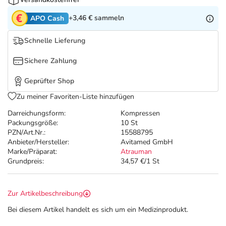
Refluthin, Lasea & Carmenthin Deals
Sport & Fitness
Täglich gut versorgt
+3,46 €
sammeln
APO Cash
Salus Deals
Tierapotheke
Schnelle Lieferung
Vitamine & Mineralstoffe
Sichere Zahlung
Geprüfter Shop
Marken
Zu meiner Favoriten-Liste hinzufügen
Darreichungsform:
Kompressen
Packungsgröße:
10 St
PZN/Art.Nr.:
15588795
Anbieter/Hersteller:
Avitamed GmbH
Marke/Präparat:
Atrauman
Grundpreis:
34,57 €/1 St
Zur Artikelbeschreibung
Bei diesem Artikel handelt es sich um ein Medizinprodukt.