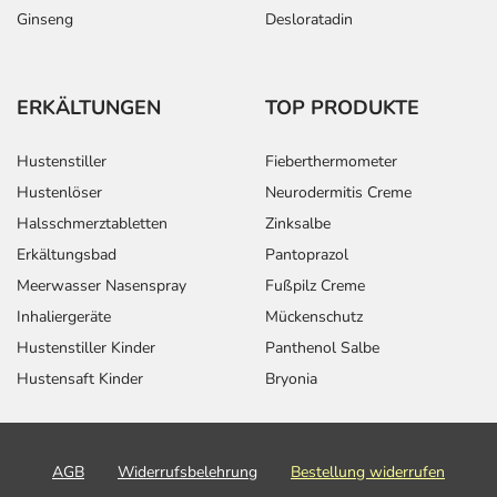
Ginseng
Desloratadin
ERKÄLTUNGEN
TOP PRODUKTE
Hustenstiller
Fieberthermometer
Hustenlöser
Neurodermitis Creme
Halsschmerztabletten
Zinksalbe
Erkältungsbad
Pantoprazol
Meerwasser Nasenspray
Fußpilz Creme
Inhaliergeräte
Mückenschutz
Hustenstiller Kinder
Panthenol Salbe
Hustensaft Kinder
Bryonia
AGB
Widerrufsbelehrung
Bestellung widerrufen