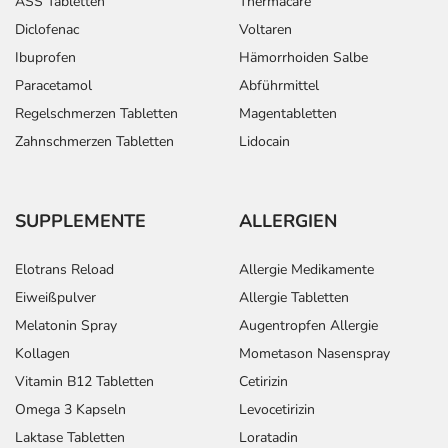
ASS Tabletten
Thermacare
Diclofenac
Voltaren
Ibuprofen
Hämorrhoiden Salbe
Paracetamol
Abführmittel
Regelschmerzen Tabletten
Magentabletten
Zahnschmerzen Tabletten
Lidocain
SUPPLEMENTE
ALLERGIEN
Elotrans Reload
Allergie Medikamente
Eiweißpulver
Allergie Tabletten
Melatonin Spray
Augentropfen Allergie
Kollagen
Mometason Nasenspray
Vitamin B12 Tabletten
Cetirizin
Omega 3 Kapseln
Levocetirizin
Laktase Tabletten
Loratadin