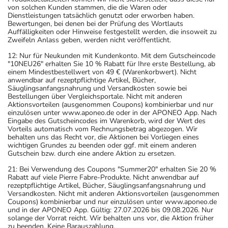
von solchen Kunden stammen, die die Waren oder
Dienstleistungen tatsächlich genutzt oder erworben haben.
Bewertungen, bei denen bei der Prüfung des Wortlauts
Auffälligkeiten oder Hinweise festgestellt werden, die insoweit zu
Zweifeln Anlass geben, werden nicht veröffentlicht.
12: Nur für Neukunden mit Kundenkonto. Mit dem Gutscheincode
"10NEU26" erhalten Sie 10 % Rabatt für Ihre erste Bestellung, ab
einem Mindestbestellwert von 49 € (Warenkorbwert). Nicht
anwendbar auf rezeptpflichtige Artikel, Bücher,
Säuglingsanfangsnahrung und Versandkosten sowie bei
Bestellungen über Vergleichsportale. Nicht mit anderen
Aktionsvorteilen (ausgenommen Coupons) kombinierbar und nur
einzulösen unter www.aponeo.de oder in der APONEO App. Nach
Eingabe des Gutscheincodes im Warenkorb, wird der Wert des
Vorteils automatisch vom Rechnungsbetrag abgezogen. Wir
behalten uns das Recht vor, die Aktionen bei Vorliegen eines
wichtigen Grundes zu beenden oder ggf. mit einem anderen
Gutschein bzw. durch eine andere Aktion zu ersetzen.
21: Bei Verwendung des Coupons "Summer20" erhalten Sie 20 %
Rabatt auf viele Pierre Fabre-Produkte. Nicht anwendbar auf
rezeptpflichtige Artikel, Bücher, Säuglingsanfangsnahrung und
Versandkosten. Nicht mit anderen Aktionsvorteilen (ausgenommen
Coupons) kombinierbar und nur einzulösen unter www.aponeo.de
und in der APONEO App. Gültig: 27.07.2026 bis 09.08.2026. Nur
solange der Vorrat reicht. Wir behalten uns vor, die Aktion früher
zu beenden. Keine Barauszahlung.