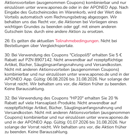
Aktionsvorteilen (ausgenommen Coupons) kombinierbar und nur
einzulösen unter www.aponeo.de oder in der APONEO App. Nach
Eingabe des Gutscheincodes im Warenkorb, wird der Wert des
Vorteils automatisch vom Rechnungsbetrag abgezogen. Wir
behalten uns das Recht vor, die Aktionen bei Vorliegen eines
wichtigen Grundes zu beenden oder ggf. mit einem anderen
Gutschein bzw. durch eine andere Aktion zu ersetzen.
26: Es gelten die aktuellen
Teilnahmebedingungen
. Nicht bei
Bestellungen über Vergleichsportale.
30: Bei Verwendung des Coupons "Ciclopoli5" erhalten Sie 5 €
Rabatt auf PZN 8907142. Nicht anwendbar auf rezeptpflichtige
Artikel, Bücher, Säuglingsanfangsnahrung und Versandkosten.
Nicht mit anderen Aktionsvorteilen (ausgenommen Coupons)
kombinierbar und nur einzulösen unter www.aponeo.de und in der
APONEO App. Gültig: 06.08.2026 bis 31.08.2026. Nur solange der
Vorrat reicht. Wir behalten uns vor, die Aktion früher zu beenden.
Keine Barauszahlung.
32: Bei Verwendung des Coupons "HP20" erhalten Sie 20 %
Rabatt auf viele Hansaplast-Produkte. Nicht anwendbar auf
rezeptpflichtige Artikel, Bücher, Säuglingsanfangsnahrung und
Versandkosten. Nicht mit anderen Aktionsvorteilen (ausgenommen
Coupons) kombinierbar und nur einzulösen unter www.aponeo.de
und in der APONEO App. Gültig: 01.07.2026 bis 31.08.2026. Nur
solange der Vorrat reicht. Wir behalten uns vor, die Aktion früher
zu beenden. Keine Barauszahlung.