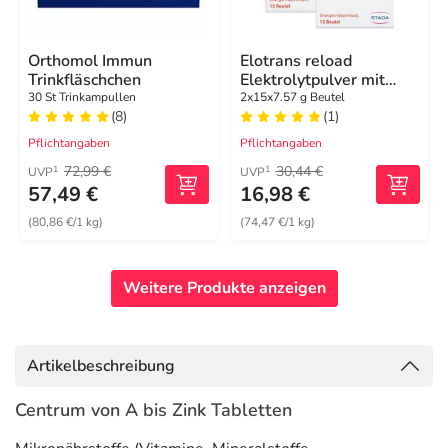
Orthomol Immun
Elotrans reload
Trinkfläschchen
Elektrolytpulver mit
Vitaminen
30 St Trinkampullen
2x15x7.57 g Beutel
(8)
(1)
Pflichtangaben
Pflichtangaben
72,99 €
30,44 €
1
1
UVP
UVP
57,49 €
16,98 €
(80,86 €/1 kg)
(74,47 €/1 kg)
Weitere Produkte anzeigen
Artikelbeschreibung
Centrum von A bis Zink Tabletten