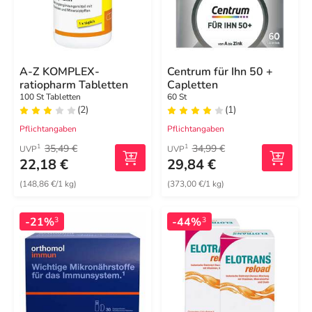
A-Z KOMPLEX-
Centrum für Ihn 50 +
ratiopharm Tabletten
Capletten
100 St Tabletten
60 St
(2)
(1)
Pflichtangaben
Pflichtangaben
35,49 €
34,99 €
1
1
UVP
UVP
22,18 €
29,84 €
(148,86 €/1 kg)
(373,00 €/1 kg)
-21%
-44%
3
3