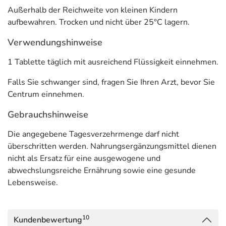
Eine Tablette täglich mit ausreichend Flüssigkeit
Außerhalb der Reichweite von kleinen Kindern
einnehmen.
aufbewahren. Trocken und nicht über 25°C lagern.
Inhaltsstoffe pro Tablette
Verwendungshinweise
1 Tablette täglich mit ausreichend Flüssigkeit einnehmen.
Zusammensetzung
pro Tablette
%NRV*
Falls Sie schwanger sind, fragen Sie Ihren Arzt, bevor Sie
Vitamin A (25% als Beta-Carotin
800 µg
100%
Centrum einnehmen.
Vitamin E
15 mg
125%
Gebrauchshinweise
Vitamin C
100 mg
125%
Die angegebene Tagesverzehrmenge darf nicht
Vitamin K
30 µg
40%
überschritten werden. Nahrungsergänzungsmittel dienen
nicht als Ersatz für eine ausgewogene und
Thiamin
1,4 mg
127%
abwechslungsreiche Ernährung sowie eine gesunde
Riboflavin
1,75 mg
125%
Lebensweise.
Vitamin B6
2 mg
143%
Vitamin B12
2,5 µg
100%
10
Kundenbewertung