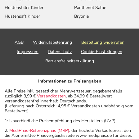
Hustenstiller Kinder
Panthenol Salbe
Hustensaft Kinder
Bryonia
AGB
Widerrufsbelehrung
Bestellung widerrufen
Impressum
Datenschutz
Cookie-Einstellungen
Barrierefreiheitserklärung
Informationen zu Preisangaben
Alle Preise inkl. gesetzlicher Mehrwertsteuer, gegebenenfalls
zuzüglich 3,99 €
Versandkosten
, ab 34,99 € Bestellwert
versandkostenfrei innerhalb Deutschlands.
(Lieferung nach Österreich: 4,95 € Versandkosten unabhängig vom
Bestellwert)
1: Unverbindliche Preisempfehlung des Herstellers (UVP)
2:
MediPreis-Referenzpreis (MRP)
: der höchste Verkaufspreis, den
die Arzneimittel-Preisvergleichsseite www.medipreis.de für dieses