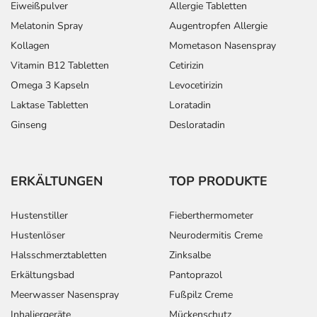
Eiweißpulver
Allergie Tabletten
Melatonin Spray
Augentropfen Allergie
Kollagen
Mometason Nasenspray
Vitamin B12 Tabletten
Cetirizin
Omega 3 Kapseln
Levocetirizin
Laktase Tabletten
Loratadin
Ginseng
Desloratadin
ERKÄLTUNGEN
TOP PRODUKTE
Hustenstiller
Fieberthermometer
Hustenlöser
Neurodermitis Creme
Halsschmerztabletten
Zinksalbe
Erkältungsbad
Pantoprazol
Meerwasser Nasenspray
Fußpilz Creme
Inhaliergeräte
Mückenschutz