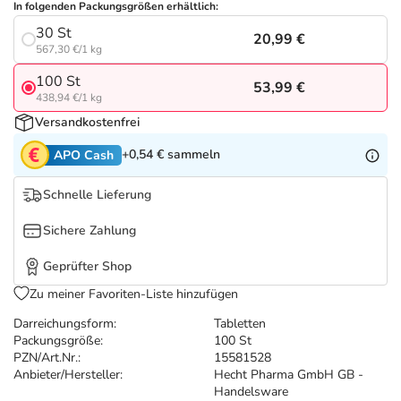
Refluthin, Lasea & Carmenthin Deals
Sport & Fitness
Täglich gut versorgt
In folgenden Packungsgrößen erhältlich:
30 St
20,99 €
567,30 €/1 kg
Salus Deals
Tierapotheke
100 St
53,99 €
438,94 €/1 kg
Vitamine & Mineralstoffe
Versandkostenfrei
+0,54 €
sammeln
APO Cash
Marken
Schnelle Lieferung
Sichere Zahlung
Geprüfter Shop
Zu meiner Favoriten-Liste hinzufügen
Darreichungsform:
Tabletten
Packungsgröße:
100 St
PZN/Art.Nr.:
15581528
Anbieter/Hersteller:
Hecht Pharma GmbH GB -
Handelsware