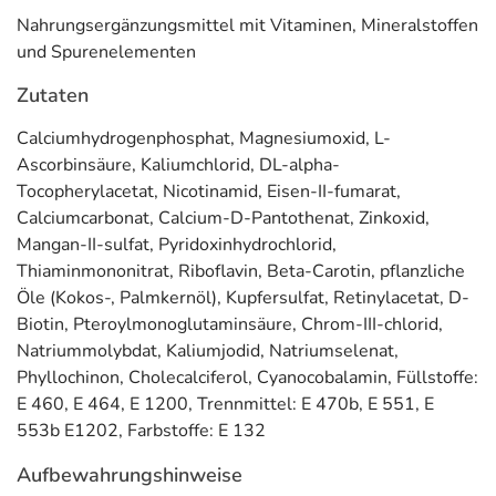
Nahrungsergänzungsmittel mit Vitaminen, Mineralstoffen
Blut: Eisen, Vitamin B6 und Vitamin B12 tragen zur
und Spurenelementen
normalen Bildung von roten Blutkörperchen bei. Vitamin
B2 trägt zur Erhaltung normaler roter Blutkörperchen bei.
Zutaten
Vitamin K trägt zu einer normalen Blutgerinnung bei.
Calciumhydrogenphosphat, Magnesiumoxid, L-
Energie: Vitamin B6 und B12 tragen zur Verringerung von
Ascorbinsäure, Kaliumchlorid, DL-alpha-
Müdigkeit und Ermüdung bei.
Tocopherylacetat, Nicotinamid, Eisen-II-fumarat,
Calciumcarbonat, Calcium-D-Pantothenat, Zinkoxid,
Knochen & Gelenke: Vitamin D, Calcium, Mangan und
Mangan-II-sulfat, Pyridoxinhydrochlorid,
Phosphor tragen zur Erhaltung normaler Knochen bei.
Thiaminmononitrat, Riboflavin, Beta-Carotin, pflanzliche
Öle (Kokos-, Palmkernöl), Kupfersulfat, Retinylacetat, D-
Nerven: Biotin, Jod, Vitamin B1, Vitamin B6 und Vitamin
Biotin, Pteroylmonoglutaminsäure, Chrom-III-chlorid,
B12 tragen zu einer normalen Funktion des
Natriummolybdat, Kaliumjodid, Natriumselenat,
Nervensystems bei.
Phyllochinon, Cholecalciferol, Cyanocobalamin, Füllstoffe:
Zellschutz: Vitamin C und Vitamin E tragen dazu bei, die
E 460, E 464, E 1200, Trennmittel: E 470b, E 551, E
Zellen vor oxidativem Stress zu schützen.
553b E1202, Farbstoffe: E 132
Anwendung
Aufbewahrungshinweise