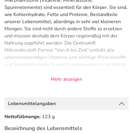
Mikronährstoffe (Vitamine, Mineralstoffe,
Spurenelemente) sind essentiell für den Körper. Sie sind,
wie Kohlenhydrate, Fette und Proteine, Bestandteile
unserer Lebensmittel, allerdings in sehr viel kleineren
Mengen. Sie sind nicht durch andere Stoffe zu ersetzen
und müssen deshalb dem Körper regelmäßig mit der
Nahrung zugeführt werden. Die Centrum®
Mikronährstoff-Formel "Von A bis Zink" enthält alle
lebensnotwendigen Vitamine und wichtige Mineralstoffe
und Spurenelemente in einem ausgewogenen Verhältnis
- zur optimalen Ergänzung Ihrer persönlichen Ernährung.
Das Ergebnis: Der Körper wird durch die mit Sorgfalt
Mehr anzeigen
zusammengestellte Formel ganzheitlich mit
Mikronährstoffen unterstützt.
Lebensmittelangaben
Abwehrkräfte: Vitamin C, Vitamin D, Zink und Selen
unterstützen die normale Funktion des Immunsystems.
Nettofüllmenge:
123 g
Augen: Vitamin A trägt zur Erhaltung normaler Sehkraft
Bezeichnung des Lebensmittels
bei.