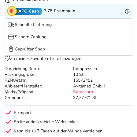
Refluthin, Lasea & Carmenthin Deals
Sport & Fitness
Täglich gut versorgt
+3,78 €
sammeln
APO Cash
Salus Deals
Tierapotheke
Schnelle Lieferung
Vitamine & Mineralstoffe
Sichere Zahlung
Geprüfter Shop
Marken
Zu meiner Favoriten-Liste hinzufügen
Darreichungsform:
Kompressen
Packungsgröße:
10 St
PZN/Art.Nr.:
15572452
Anbieter/Hersteller:
Avitamed GmbH
Marke/Präparat:
Suprasorb
Grundpreis:
37,77 €/1 St
Reimport
Breite antimikrobielle Wirksamkeit
Kann bis zu 7 Tagen auf der Wunde verbleiben