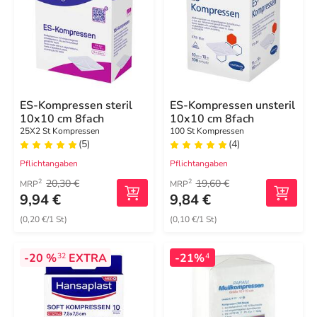
ES-Kompressen steril
ES-Kompressen unsteril
10x10 cm 8fach
10x10 cm 8fach
25X2 St Kompressen
100 St Kompressen
(5)
(4)
Pflichtangaben
Pflichtangaben
20,30 €
19,60 €
2
2
MRP
MRP
9,94 €
9,84 €
(0,20 €/1 St)
(0,10 €/1 St)
-20 %
EXTRA
-21%
32
4