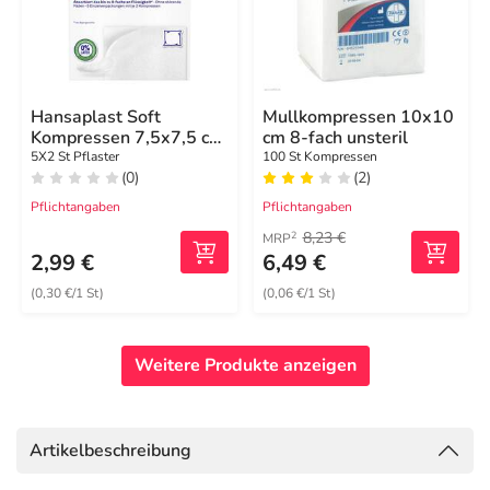
Hansaplast Soft
Mullkompressen 10x10
Kompressen 7,5x7,5 cm
cm 8-fach unsteril
steril
5X2 St Pflaster
100 St Kompressen
(0)
(2)
Pflichtangaben
Pflichtangaben
8,23 €
2
MRP
2,99 €
6,49 €
(0,30 €/1 St)
(0,06 €/1 St)
Weitere Produkte anzeigen
Artikelbeschreibung