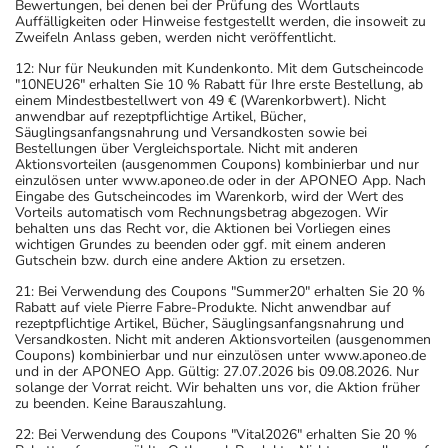
Bewertungen, bei denen bei der Prüfung des Wortlauts
Auffälligkeiten oder Hinweise festgestellt werden, die insoweit zu
Zweifeln Anlass geben, werden nicht veröffentlicht.
12: Nur für Neukunden mit Kundenkonto. Mit dem Gutscheincode
"10NEU26" erhalten Sie 10 % Rabatt für Ihre erste Bestellung, ab
einem Mindestbestellwert von 49 € (Warenkorbwert). Nicht
anwendbar auf rezeptpflichtige Artikel, Bücher,
Säuglingsanfangsnahrung und Versandkosten sowie bei
Bestellungen über Vergleichsportale. Nicht mit anderen
Aktionsvorteilen (ausgenommen Coupons) kombinierbar und nur
einzulösen unter www.aponeo.de oder in der APONEO App. Nach
Eingabe des Gutscheincodes im Warenkorb, wird der Wert des
Vorteils automatisch vom Rechnungsbetrag abgezogen. Wir
behalten uns das Recht vor, die Aktionen bei Vorliegen eines
wichtigen Grundes zu beenden oder ggf. mit einem anderen
Gutschein bzw. durch eine andere Aktion zu ersetzen.
21: Bei Verwendung des Coupons "Summer20" erhalten Sie 20 %
Rabatt auf viele Pierre Fabre-Produkte. Nicht anwendbar auf
rezeptpflichtige Artikel, Bücher, Säuglingsanfangsnahrung und
Versandkosten. Nicht mit anderen Aktionsvorteilen (ausgenommen
Coupons) kombinierbar und nur einzulösen unter www.aponeo.de
und in der APONEO App. Gültig: 27.07.2026 bis 09.08.2026. Nur
solange der Vorrat reicht. Wir behalten uns vor, die Aktion früher
zu beenden. Keine Barauszahlung.
22: Bei Verwendung des Coupons "Vital2026" erhalten Sie 20 %