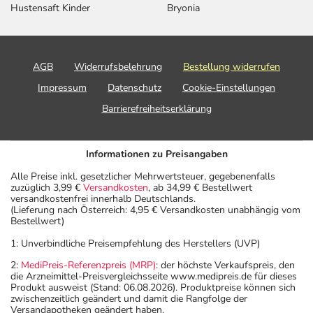
Hustensaft Kinder
Bryonia
AGB
Widerrufsbelehrung
Bestellung widerrufen
Impressum
Datenschutz
Cookie-Einstellungen
Barrierefreiheitserklärung
Informationen zu Preisangaben
Alle Preise inkl. gesetzlicher Mehrwertsteuer, gegebenenfalls
zuzüglich 3,99 €
Versandkosten
, ab 34,99 € Bestellwert
versandkostenfrei innerhalb Deutschlands.
(Lieferung nach Österreich: 4,95 € Versandkosten unabhängig vom
Bestellwert)
1: Unverbindliche Preisempfehlung des Herstellers (UVP)
2:
MediPreis-Referenzpreis (MRP)
: der höchste Verkaufspreis, den
die Arzneimittel-Preisvergleichsseite www.medipreis.de für dieses
Produkt ausweist (Stand: 06.08.2026). Produktpreise können sich
zwischenzeitlich geändert und damit die Rangfolge der
Versandapotheken geändert haben.