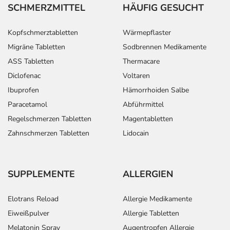
SCHMERZMITTEL
HÄUFIG GESUCHT
Kopfschmerztabletten
Wärmepflaster
Migräne Tabletten
Sodbrennen Medikamente
ASS Tabletten
Thermacare
Diclofenac
Voltaren
Ibuprofen
Hämorrhoiden Salbe
Paracetamol
Abführmittel
Regelschmerzen Tabletten
Magentabletten
Zahnschmerzen Tabletten
Lidocain
SUPPLEMENTE
ALLERGIEN
Elotrans Reload
Allergie Medikamente
Eiweißpulver
Allergie Tabletten
Melatonin Spray
Augentropfen Allergie