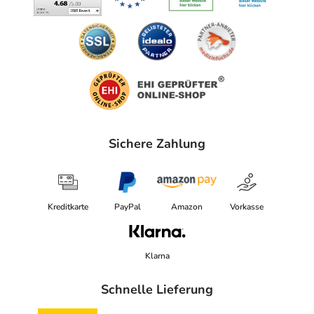
Avitamed GmbH
Im Steingerüst 32
76437 Rastatt
elektronische Adresse: https://avitamed.de/ |
kontakt@avitamed.de
Angaben gem. EU-Produktsicherheitsverordnung (GPSR)
Sichere Zahlung
anzeigen
Kreditkarte
PayPal
Amazon
Vorkasse
Klarna
Schnelle Lieferung