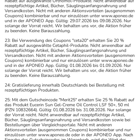
Rabatt auf ausgewählte Orthomol-Produkte. Nicht anwendbar auf
rezeptpflichtige Artikel, Bücher, Säuglingsanfangsnahrung und
Versandkosten. Nicht mit anderen Aktionsvorteilen (ausgenommen
Coupons) kombinierbar und nur einzulösen unter www.aponeo.de
und in der APONEO App. Gültig: 29.07.2026 bis 09.08.2026. Nur
solange der Vorrat reicht. Wir behalten uns vor, die Aktion früher
zu beenden. Keine Barauszahlung.
23: Bei Verwendung des Coupons "ceta20" erhalten Sie 20 %
Rabatt auf ausgewählte Cetaphil-Produkte. Nicht anwendbar auf
rezeptpflichtige Artikel, Bücher, Säuglingsanfangsnahrung und
Versandkosten. Nicht mit anderen Aktionsvorteilen (ausgenommen
Coupons) kombinierbar und nur einzulösen unter www.aponeo.de
und in der APONEO App. Gültig: 01.08.2026 bis 01.09.2026. Nur
solange der Vorrat reicht. Wir behalten uns vor, die Aktion früher
zu beenden. Keine Barauszahlung.
24: Gratislieferung innerhalb Deutschlands bei Bestellung mit
rezeptpflichtigen Produkten.
25: Mit dem Gutscheincode "Merit25" erhalten Sie 25 % Rabatt auf
das Produkt Eucerin Sun Gel-Creme Oil Control LSF 50+, 50 ml
(PZN 10832664). Gültig: 01.08.2026 bis 31.08.2026. Nur solange
der Vorrat reicht. Nicht anwendbar auf rezeptpflichtige Artikel,
Bücher, Säuglingsanfangsnahrung und Versandkosten sowie bei
Bestellungen über Vergleichsportale. Nicht mit anderen
Aktionsvorteilen (ausgenommen Coupons) kombinierbar und nur
einzulösen unter www.aponeo.de oder in der APONEO App. Nach
Eingabe des Gutscheincodes im Warenkorb, wird der Wert des