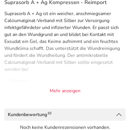
Suprasorb A + Ag Kompressen - Reimport
Suprasorb A + Ag ist ein weicher, anschmiegsamer
Calciumalginat-Verband mit Silber zur Versorgung
infektgefährdeter und infizierter Wunden. Er passt sich
gut an den Wundgrund an und bildet bei Kontakt mit
Exsudat ein Gel, das Keime aufnimmt und ein feuchtes
Wundklima schafft. Das unterstützt die Wundreinigung
und fördert die Wundheilung. Der antimikrobielle
Calciumalginat-Verband mit Silber sollte eingesetzt
werden bei:
Dekubitus
Arterielle Ulcera
Mehr anzeigen
Venöse Ulcera
Diabetische Ulcera
10
Kundenbewertung
Postoperative Wunden
Spalthautentnahmestellen
Noch keine Kundenrezensionen vorhanden.