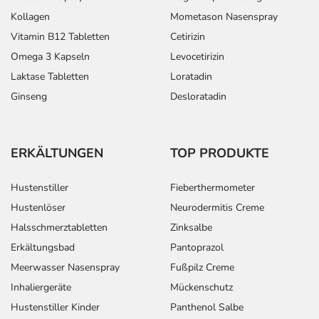
Kollagen
Mometason Nasenspray
Vitamin B12 Tabletten
Cetirizin
Omega 3 Kapseln
Levocetirizin
Laktase Tabletten
Loratadin
Ginseng
Desloratadin
ERKÄLTUNGEN
TOP PRODUKTE
Hustenstiller
Fieberthermometer
Hustenlöser
Neurodermitis Creme
Halsschmerztabletten
Zinksalbe
Erkältungsbad
Pantoprazol
Meerwasser Nasenspray
Fußpilz Creme
Inhaliergeräte
Mückenschutz
Hustenstiller Kinder
Panthenol Salbe