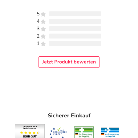
Die Eigenschaften auf einen Blick:
Breite antimikrobielle Wirksamkeit
5
4
Förderung der Wundheilung
3
Anschmiegsamkeit an jeden Wundgrund
2
Bildet ein Gel, das ein feuchtes Wundklima schafft und
1
zur Reduktion der Keimlast beiträgt
Hinweise
Jetzt Produkt bewerten
Die Intervalle für den Verbandwechsel legt der
behandelnde Arzt fest. Abhängig vom Exsudationsgrad
kann der Wundverband bis zu 7 Tagen auf bzw. in der
Wunde verbleiben.
Materialzusammensetzung
Sicherer Einkauf
Calciumalginat-Faser, Silberalginat-Faser (1,5%
ionisches Silber)
Adresse des Anbieters/Herstellers