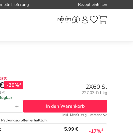
hnelle Lieferung
Rezept einlösen
att
 €
-20%
4
2X60 St
Grundpreis:
0 €
227,03 €/1 kg
rfügbar
In den Warenkorb
inkl. MwSt. zzgl. Versand
n Packungsgrößen erhältlich:
5,99 €
t
4
-17%