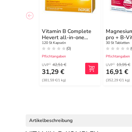
Vitamin B Complete
Magnesium
Hevert all-in-one
pro + B-V
Kapseln
Musk. + Ne
120 St Kapseln
30 St Tabletten
(0)
(
Pflichtangaben
Pflichtangaben
42,51 €
19,95 €
1
1
UVP
UVP
31,29 €
16,91 €
(381,59 €/1 kg)
(352,29 €/1 kg)
Artikelbeschreibung