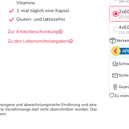
286,60
Vitamine
1-mal täglich eine Kapsel
2x60
227,03
Gluten- und laktosefrei
4x60
Zur Artikelbeschreibung
215,19
Versan
Zu den Lebensmittelangaben
AP
Schne
Siche
Geprü
Zu mein
sgewogene und abwechslungsreiche Ernährung und eine
e Verzehrmenge darf nicht überschritten werden. Das
ern.