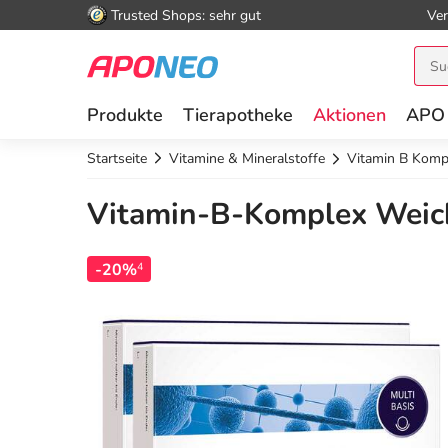
Trusted Shops: sehr gut
Ver
Produkte
Tierapotheke
Aktionen
APO
Startseite
Vitamine & Mineralstoffe
Vitamin B Komp
Vitamin-B-Komplex Weich
-20%
4