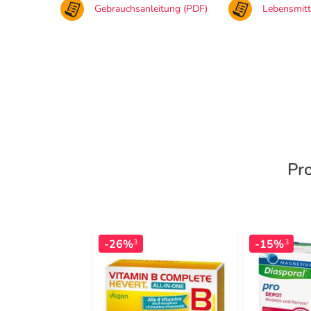
Gebrauchsanleitung (PDF)
Lebensmit
Pr
-26%
-15%
3
3