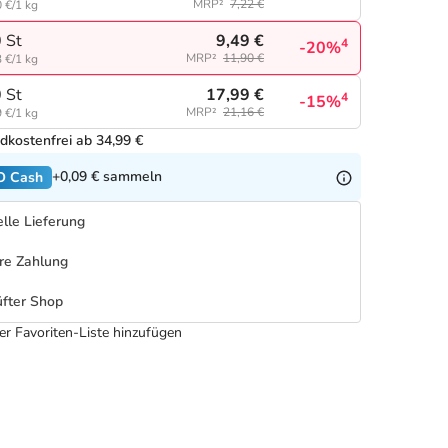
MRP²
7,22 €
 €/1 kg
9,49 €
 St
4
-20%
MRP²
11,90 €
 €/1 kg
17,99 €
 St
4
-15%
MRP²
21,16 €
 €/1 kg
dkostenfrei ab 34,99 €
+0,09 €
sammeln
O Cash
lle Lieferung
re Zahlung
fter Shop
er Favoriten-Liste hinzufügen