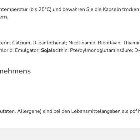
peratur (bis 25°C) und bewahren Sie die Kapseln trocken und
ern.
lycerin; Calcium-D-pantothenat; Nicotinamid; Riboflavin; Thiami
hlorid; Emulgator:
Soja
lecithin; Pteroylmonoglutaminsäure; D-
rnehmens
utaten, Allergene) sind bei den Lebensmittelangaben als pdf h