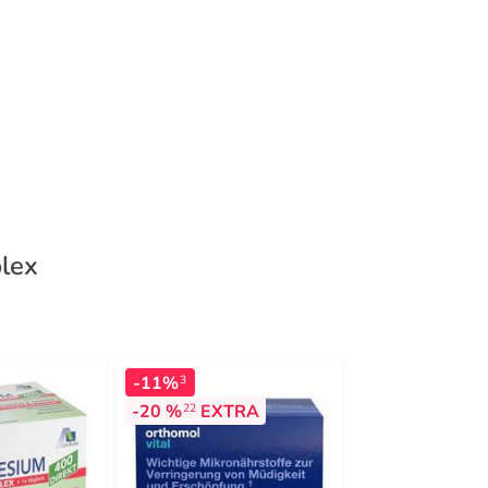
lex
-11%
-35%
3
3
-20 %
EXTRA
22