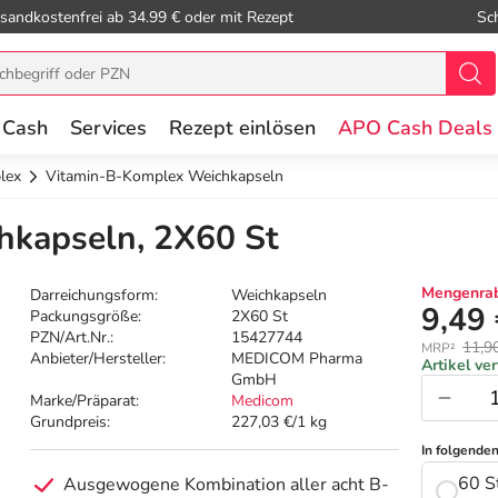
sandkostenfrei ab 34.99 € oder mit Rezept
Sc
 Cash
Services
Rezept einlösen
APO Cash Deals
lex
Vitamin-B-Komplex Weichkapseln
kapseln, 2X60 St
Mengenrab
Darreichungsform:
Weichkapseln
9,49
Packungsgröße:
2X60 St
PZN/Art.Nr.:
15427744
11,9
MRP²
Anbieter/Hersteller:
MEDICOM Pharma
Artikel ve
GmbH
Marke/Präparat:
Medicom
Grundpreis:
227,03 €/1 kg
In folgende
60 S
Ausgewogene Kombination aller acht B-