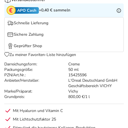
Refluthin, Lasea & Carmenthin Deals
Sport & Fitness
Täglich gut versorgt
+0,40 €
sammeln
APO Cash
Salus Deals
Tierapotheke
Schnelle Lieferung
Vitamine & Mineralstoffe
Sichere Zahlung
Geprüfter Shop
Marken
Zu meiner Favoriten-Liste hinzufügen
Darreichungsform:
Creme
Packungsgröße:
50 ml
PZN/Art.Nr.:
15425596
Anbieter/Hersteller:
L'Oreal Deutschland GmbH
Geschäftsbereich VICHY
Marke/Präparat:
Vichy
Grundpreis:
800,00 €/1 l
Mit Hyaluron und Vitamin C
Mit Lichtschutzfaktor 25
Stimuliert die hauteigene Kollagen-Produktion