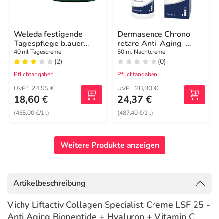
Weleda festigende
Dermasence Chrono
Tagespflege blauer
retare Anti-Aging-
Enzian & Edelweiss
Nachtpflege
40 ml Tagescreme
50 ml Nachtcreme
(2)
(0)
Pflichtangaben
Pflichtangaben
24,95 €
28,90 €
1
1
UVP
UVP
18,60 €
24,37 €
(465,00 €/1 l)
(487,40 €/1 l)
Weitere Produkte anzeigen
Artikelbeschreibung
Vichy Liftactiv Collagen Specialist Creme LSF 25 -
Anti Aging Biopeptide + Hyaluron + Vitamin C