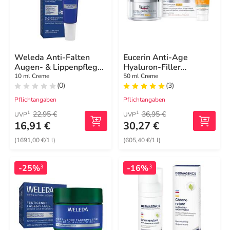
Weleda Anti-Falten
Eucerin Anti-Age
Augen- & Lippenpflege
Hyaluron-Filler
blauer Enzian &
Tagespflege LSF 30
10 ml Creme
50 ml Creme
(0)
(3)
Edelweiss
Pflichtangaben
Pflichtangaben
22,95 €
36,95 €
1
1
UVP
UVP
16,91 €
30,27 €
(1691,00 €/1 l)
(605,40 €/1 l)
-25%
-16%
3
3