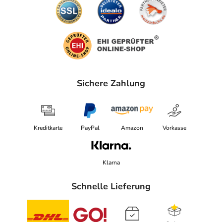
TETRA-DI-T-BUTYL HYDROXYHYDROCINNAMATE,
PISUM SATIVUM EXTRACT/ PEA EXTRACT, PARFUM /
FRAGRANCE, CODE F.I.L.: B229949/1
Adresse des Anbieters/Herstellers
L'Oreal Deutschland GmbH Geschäftsbereich VICHY
Johannstraße 1
Sichere Zahlung
40476 Düsseldorf
elektronische Adresse: https://www.vichy.de/
Kreditkarte
PayPal
Amazon
Vorkasse
Angaben gem. EU-Produktsicherheitsverordnung (GPSR)
anzeigen
Klarna
Schnelle Lieferung