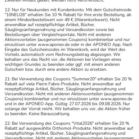
Zweifeln Anlass geben, werden nicht veröffentlicht.
12: Nur für Neukunden mit Kundenkonto. Mit dem Gutscheincode
"10NEU26" erhalten Sie 10 % Rabatt für Ihre erste Bestellung, ab
einem Mindestbestellwert von 49 € (Warenkorbwert). Nicht
anwendbar auf rezeptpflichtige Artikel, Bücher,
Säuglingsanfangsnahrung und Versandkosten sowie bei
Bestellungen über Vergleichsportale. Nicht mit anderen
Aktionsvorteilen (ausgenommen Coupons) kombinierbar und nur
einzulösen unter www.aponeo.de oder in der APONEO App. Nach
Eingabe des Gutscheincodes im Warenkorb, wird der Wert des
Vorteils automatisch vom Rechnungsbetrag abgezogen. Wir
behalten uns das Recht vor, die Aktionen bei Vorliegen eines
wichtigen Grundes zu beenden oder ggf. mit einem anderen
Gutschein bzw. durch eine andere Aktion zu ersetzen.
21: Bei Verwendung des Coupons "Summer20" erhalten Sie 20 %
Rabatt auf viele Pierre Fabre-Produkte. Nicht anwendbar auf
rezeptpflichtige Artikel, Bücher, Säuglingsanfangsnahrung und
Versandkosten. Nicht mit anderen Aktionsvorteilen (ausgenommen
Coupons) kombinierbar und nur einzulösen unter www.aponeo.de
und in der APONEO App. Gültig: 27.07.2026 bis 09.08.2026. Nur
solange der Vorrat reicht. Wir behalten uns vor, die Aktion früher
zu beenden. Keine Barauszahlung.
22: Bei Verwendung des Coupons "Vital2026" erhalten Sie 20 %
Rabatt auf ausgewählte Orthomol-Produkte. Nicht anwendbar auf
rezeptpflichtige Artikel, Bücher, Säuglingsanfangsnahrung und
Versandkosten. Nicht mit anderen Aktionsvorteilen (ausgenommen