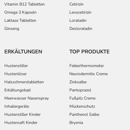
Vitamin B12 Tabletten
Cetirizin
Omega 3 Kapseln
Levocetirizin
Laktase Tabletten
Loratadin
Ginseng
Desloratadin
ERKÄLTUNGEN
TOP PRODUKTE
Hustenstiller
Fieberthermometer
Hustenlöser
Neurodermitis Creme
Halsschmerztabletten
Zinksalbe
Erkältungsbad
Pantoprazol
Meerwasser Nasenspray
Fußpilz Creme
Inhaliergeräte
Mückenschutz
Hustenstiller Kinder
Panthenol Salbe
Hustensaft Kinder
Bryonia