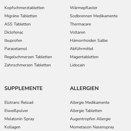
Kopfschmerztabletten
Wärmepflaster
Migräne Tabletten
Sodbrennen Medikamente
ASS Tabletten
Thermacare
Diclofenac
Voltaren
Ibuprofen
Hämorrhoiden Salbe
Paracetamol
Abführmittel
Regelschmerzen Tabletten
Magentabletten
Zahnschmerzen Tabletten
Lidocain
SUPPLEMENTE
ALLERGIEN
Elotrans Reload
Allergie Medikamente
Eiweißpulver
Allergie Tabletten
Melatonin Spray
Augentropfen Allergie
Kollagen
Mometason Nasenspray