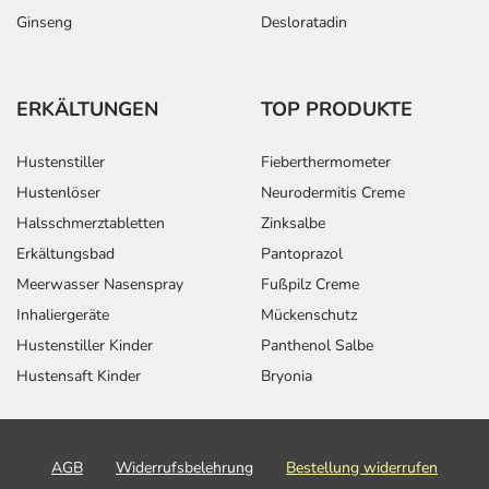
Ginseng
Desloratadin
ERKÄLTUNGEN
TOP PRODUKTE
Hustenstiller
Fieberthermometer
Hustenlöser
Neurodermitis Creme
Halsschmerztabletten
Zinksalbe
Erkältungsbad
Pantoprazol
Meerwasser Nasenspray
Fußpilz Creme
Inhaliergeräte
Mückenschutz
Hustenstiller Kinder
Panthenol Salbe
Hustensaft Kinder
Bryonia
AGB
Widerrufsbelehrung
Bestellung widerrufen