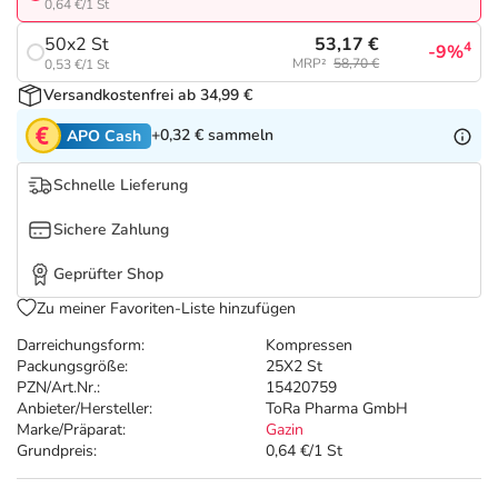
Refluthin, Lasea & Carmenthin Deals
Sport & Fitness
Täglich gut versorgt
0,64 €/1 St
53,17 €
50x2 St
4
-9%
Salus Deals
Tierapotheke
MRP²
58,70 €
0,53 €/1 St
Versandkostenfrei ab 34,99 €
Vitamine & Mineralstoffe
+0,32 €
sammeln
APO Cash
Schnelle Lieferung
Marken
Sichere Zahlung
Geprüfter Shop
Zu meiner Favoriten-Liste hinzufügen
Darreichungsform:
Kompressen
Packungsgröße:
25X2 St
PZN/Art.Nr.:
15420759
Anbieter/Hersteller:
ToRa Pharma GmbH
Marke/Präparat:
Gazin
Grundpreis:
0,64 €/1 St