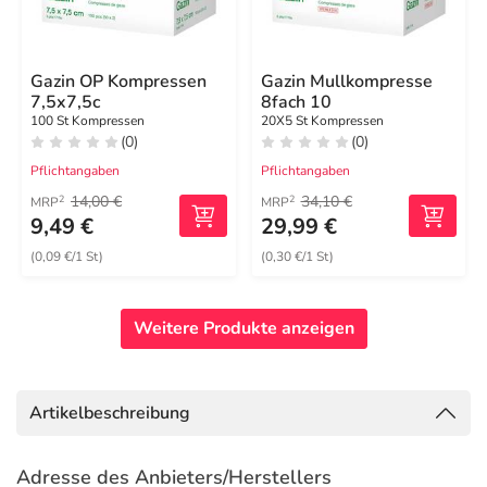
Gazin OP Kompressen
Gazin Mullkompresse
7,5x7,5c
8fach 10
100 St Kompressen
20X5 St Kompressen
(0)
(0)
Pflichtangaben
Pflichtangaben
14,00 €
34,10 €
2
2
MRP
MRP
9,49 €
29,99 €
(0,09 €/1 St)
(0,30 €/1 St)
Weitere Produkte anzeigen
Artikelbeschreibung
Adresse des Anbieters/Herstellers