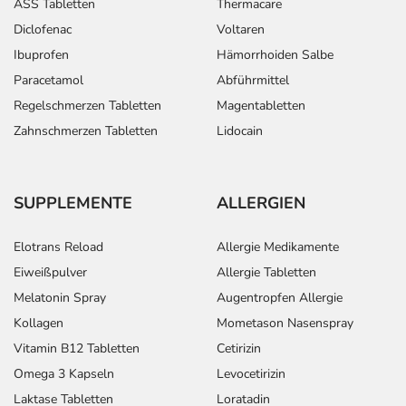
ASS Tabletten
Thermacare
Diclofenac
Voltaren
Ibuprofen
Hämorrhoiden Salbe
Paracetamol
Abführmittel
Regelschmerzen Tabletten
Magentabletten
Zahnschmerzen Tabletten
Lidocain
SUPPLEMENTE
ALLERGIEN
Elotrans Reload
Allergie Medikamente
Eiweißpulver
Allergie Tabletten
Melatonin Spray
Augentropfen Allergie
Kollagen
Mometason Nasenspray
Vitamin B12 Tabletten
Cetirizin
Omega 3 Kapseln
Levocetirizin
Laktase Tabletten
Loratadin