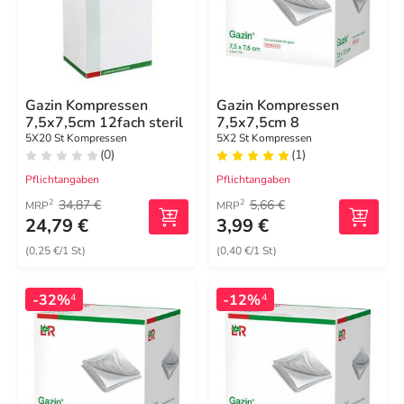
Gazin Kompressen
Gazin Kompressen
7,5x7,5cm 12fach steril
7,5x7,5cm 8
5X20 St Kompressen
5X2 St Kompressen
(0)
(1)
Pflichtangaben
Pflichtangaben
34,87 €
5,66 €
2
2
MRP
MRP
24,79 €
3,99 €
(0,25 €/1 St)
(0,40 €/1 St)
-32%
-12%
4
4