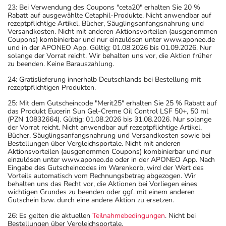
23: Bei Verwendung des Coupons "ceta20" erhalten Sie 20 %
Rabatt auf ausgewählte Cetaphil-Produkte. Nicht anwendbar auf
rezeptpflichtige Artikel, Bücher, Säuglingsanfangsnahrung und
Versandkosten. Nicht mit anderen Aktionsvorteilen (ausgenommen
Coupons) kombinierbar und nur einzulösen unter www.aponeo.de
und in der APONEO App. Gültig: 01.08.2026 bis 01.09.2026. Nur
solange der Vorrat reicht. Wir behalten uns vor, die Aktion früher
zu beenden. Keine Barauszahlung.
24: Gratislieferung innerhalb Deutschlands bei Bestellung mit
rezeptpflichtigen Produkten.
25: Mit dem Gutscheincode "Merit25" erhalten Sie 25 % Rabatt auf
das Produkt Eucerin Sun Gel-Creme Oil Control LSF 50+, 50 ml
(PZN 10832664). Gültig: 01.08.2026 bis 31.08.2026. Nur solange
der Vorrat reicht. Nicht anwendbar auf rezeptpflichtige Artikel,
Bücher, Säuglingsanfangsnahrung und Versandkosten sowie bei
Bestellungen über Vergleichsportale. Nicht mit anderen
Aktionsvorteilen (ausgenommen Coupons) kombinierbar und nur
einzulösen unter www.aponeo.de oder in der APONEO App. Nach
Eingabe des Gutscheincodes im Warenkorb, wird der Wert des
Vorteils automatisch vom Rechnungsbetrag abgezogen. Wir
behalten uns das Recht vor, die Aktionen bei Vorliegen eines
wichtigen Grundes zu beenden oder ggf. mit einem anderen
Gutschein bzw. durch eine andere Aktion zu ersetzen.
26: Es gelten die aktuellen
Teilnahmebedingungen
. Nicht bei
Bestellungen über Vergleichsportale.