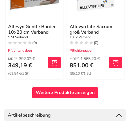
Allevyn Gentle Border
Allevyn Life Sacrum
10x20 cm Verband
groß Verband
5 St Verband
10 St Verband
(0)
(0)
Pflichtangaben
Pflichtangaben
392,02 €
1.565,20 €
2
2
MRP
MRP
349,19 €
851,00 €
(69,84 €/1 St)
(85,10 €/1 St)
Weitere Produkte anzeigen
Artikelbeschreibung