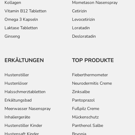
Kollagen
Mometason Nasenspray
Vitamin B12 Tabletten
Cetirizin
Omega 3 Kapseln
Levocetirizin
Laktase Tabletten
Loratadin
Ginseng
Desloratadin
ERKÄLTUNGEN
TOP PRODUKTE
Hustenstiller
Fieberthermometer
Hustenlöser
Neurodermitis Creme
Halsschmerztabletten
Zinksalbe
Erkältungsbad
Pantoprazol
Meerwasser Nasenspray
Fußpilz Creme
Inhaliergeräte
Mückenschutz
Hustenstiller Kinder
Panthenol Salbe
Hustensaft Kinder
Bryonia