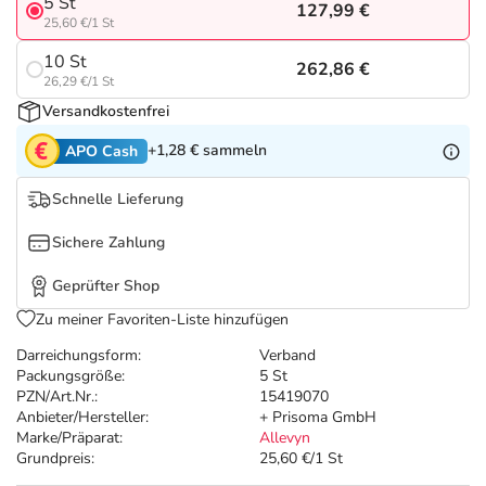
Refluthin, Lasea & Carmenthin Deals
Sport & Fitness
Täglich gut versorgt
5 St
127,99 €
25,60 €/1 St
10 St
Salus Deals
Tierapotheke
262,86 €
26,29 €/1 St
Versandkostenfrei
Vitamine & Mineralstoffe
+1,28 €
sammeln
APO Cash
Marken
Schnelle Lieferung
Sichere Zahlung
Geprüfter Shop
Zu meiner Favoriten-Liste hinzufügen
Darreichungsform:
Verband
Packungsgröße:
5 St
PZN/Art.Nr.:
15419070
Anbieter/Hersteller:
+ Prisoma GmbH
Marke/Präparat:
Allevyn
Grundpreis:
25,60 €/1 St