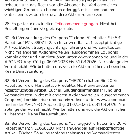
Vorteils automatisch vom Rechnungsbetrag abgezogen. Wir
behalten uns das Recht vor, die Aktionen bei Vorliegen eines
wichtigen Grundes zu beenden oder ggf. mit einem anderen
Gutschein bzw. durch eine andere Aktion zu ersetzen.
26: Es gelten die aktuellen
Teilnahmebedingungen
. Nicht bei
Bestellungen über Vergleichsportale.
30: Bei Verwendung des Coupons "Ciclopoli5" erhalten Sie 5 €
Rabatt auf PZN 8907142. Nicht anwendbar auf rezeptpflichtige
Artikel, Bücher, Säuglingsanfangsnahrung und Versandkosten.
Nicht mit anderen Aktionsvorteilen (ausgenommen Coupons)
kombinierbar und nur einzulösen unter www.aponeo.de und in der
APONEO App. Gültig: 06.08.2026 bis 31.08.2026. Nur solange der
Vorrat reicht. Wir behalten uns vor, die Aktion früher zu beenden.
Keine Barauszahlung.
32: Bei Verwendung des Coupons "HP20" erhalten Sie 20 %
Rabatt auf viele Hansaplast-Produkte. Nicht anwendbar auf
rezeptpflichtige Artikel, Bücher, Säuglingsanfangsnahrung und
Versandkosten. Nicht mit anderen Aktionsvorteilen (ausgenommen
Coupons) kombinierbar und nur einzulösen unter www.aponeo.de
und in der APONEO App. Gültig: 01.07.2026 bis 31.08.2026. Nur
solange der Vorrat reicht. Wir behalten uns vor, die Aktion früher
zu beenden. Keine Barauszahlung.
33: Bei Verwendung des Coupons "Canergy20" erhalten Sie 20 %
Rabatt auf PZN 19658110. Nicht anwendbar auf rezeptpflichtige
Artikel, Bücher, Säuglingsanfangsnahrung und Versandkosten.