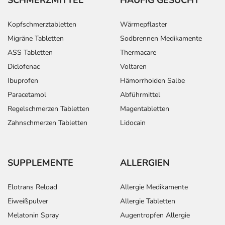
Kopfschmerztabletten
Wärmepflaster
Migräne Tabletten
Sodbrennen Medikamente
ASS Tabletten
Thermacare
Diclofenac
Voltaren
Ibuprofen
Hämorrhoiden Salbe
Paracetamol
Abführmittel
Regelschmerzen Tabletten
Magentabletten
Zahnschmerzen Tabletten
Lidocain
SUPPLEMENTE
ALLERGIEN
Elotrans Reload
Allergie Medikamente
Eiweißpulver
Allergie Tabletten
Melatonin Spray
Augentropfen Allergie