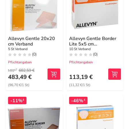
Allevyn Gentle 20x20
Allevyn Gentle Border
cm Verband
Lite 5x5 cm
Schaumverband
5 St Verband
10 St Verband
(0)
(0)
Pflichtangaben
Pflichtangaben
682,59 €
2
MRP
483,49 €
113,19 €
(96,70 €/1 St)
(11,32 €/1 St)
-11%
-46%
4
4