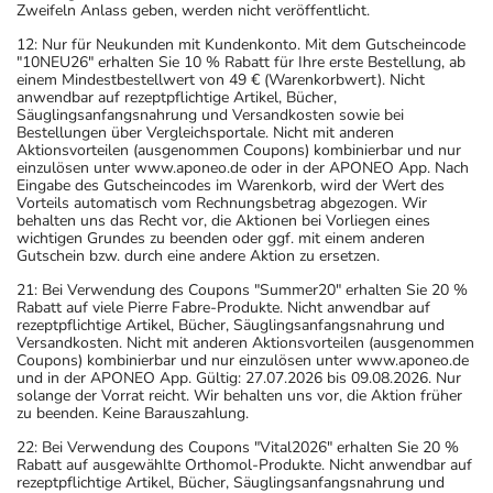
Zweifeln Anlass geben, werden nicht veröffentlicht.
12: Nur für Neukunden mit Kundenkonto. Mit dem Gutscheincode
"10NEU26" erhalten Sie 10 % Rabatt für Ihre erste Bestellung, ab
einem Mindestbestellwert von 49 € (Warenkorbwert). Nicht
anwendbar auf rezeptpflichtige Artikel, Bücher,
Säuglingsanfangsnahrung und Versandkosten sowie bei
Bestellungen über Vergleichsportale. Nicht mit anderen
Aktionsvorteilen (ausgenommen Coupons) kombinierbar und nur
einzulösen unter www.aponeo.de oder in der APONEO App. Nach
Eingabe des Gutscheincodes im Warenkorb, wird der Wert des
Vorteils automatisch vom Rechnungsbetrag abgezogen. Wir
behalten uns das Recht vor, die Aktionen bei Vorliegen eines
wichtigen Grundes zu beenden oder ggf. mit einem anderen
Gutschein bzw. durch eine andere Aktion zu ersetzen.
21: Bei Verwendung des Coupons "Summer20" erhalten Sie 20 %
Rabatt auf viele Pierre Fabre-Produkte. Nicht anwendbar auf
rezeptpflichtige Artikel, Bücher, Säuglingsanfangsnahrung und
Versandkosten. Nicht mit anderen Aktionsvorteilen (ausgenommen
Coupons) kombinierbar und nur einzulösen unter www.aponeo.de
und in der APONEO App. Gültig: 27.07.2026 bis 09.08.2026. Nur
solange der Vorrat reicht. Wir behalten uns vor, die Aktion früher
zu beenden. Keine Barauszahlung.
22: Bei Verwendung des Coupons "Vital2026" erhalten Sie 20 %
Rabatt auf ausgewählte Orthomol-Produkte. Nicht anwendbar auf
rezeptpflichtige Artikel, Bücher, Säuglingsanfangsnahrung und