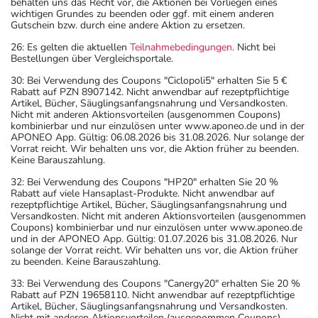
behalten uns das Recht vor, die Aktionen bei Vorliegen eines
wichtigen Grundes zu beenden oder ggf. mit einem anderen
Gutschein bzw. durch eine andere Aktion zu ersetzen.
26: Es gelten die aktuellen
Teilnahmebedingungen
. Nicht bei
Bestellungen über Vergleichsportale.
30: Bei Verwendung des Coupons "Ciclopoli5" erhalten Sie 5 €
Rabatt auf PZN 8907142. Nicht anwendbar auf rezeptpflichtige
Artikel, Bücher, Säuglingsanfangsnahrung und Versandkosten.
Nicht mit anderen Aktionsvorteilen (ausgenommen Coupons)
kombinierbar und nur einzulösen unter www.aponeo.de und in der
APONEO App. Gültig: 06.08.2026 bis 31.08.2026. Nur solange der
Vorrat reicht. Wir behalten uns vor, die Aktion früher zu beenden.
Keine Barauszahlung.
32: Bei Verwendung des Coupons "HP20" erhalten Sie 20 %
Rabatt auf viele Hansaplast-Produkte. Nicht anwendbar auf
rezeptpflichtige Artikel, Bücher, Säuglingsanfangsnahrung und
Versandkosten. Nicht mit anderen Aktionsvorteilen (ausgenommen
Coupons) kombinierbar und nur einzulösen unter www.aponeo.de
und in der APONEO App. Gültig: 01.07.2026 bis 31.08.2026. Nur
solange der Vorrat reicht. Wir behalten uns vor, die Aktion früher
zu beenden. Keine Barauszahlung.
33: Bei Verwendung des Coupons "Canergy20" erhalten Sie 20 %
Rabatt auf PZN 19658110. Nicht anwendbar auf rezeptpflichtige
Artikel, Bücher, Säuglingsanfangsnahrung und Versandkosten.
Nicht mit anderen Aktionsvorteilen (ausgenommen Coupons)