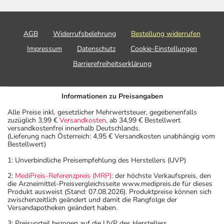
AGB
Widerrufsbelehrung
Bestellung widerrufen
Impressum
Datenschutz
Cookie-Einstellungen
Barrierefreiheitserklärung
Informationen zu Preisangaben
Alle Preise inkl. gesetzlicher Mehrwertsteuer, gegebenenfalls
zuzüglich 3,99 €
Versandkosten
, ab 34,99 € Bestellwert
versandkostenfrei innerhalb Deutschlands.
(Lieferung nach Österreich: 4,95 € Versandkosten unabhängig vom
Bestellwert)
1: Unverbindliche Preisempfehlung des Herstellers (UVP)
2:
MediPreis-Referenzpreis (MRP)
: der höchste Verkaufspreis, den
die Arzneimittel-Preisvergleichsseite www.medipreis.de für dieses
Produkt ausweist (Stand: 07.08.2026). Produktpreise können sich
zwischenzeitlich geändert und damit die Rangfolge der
Versandapotheken geändert haben.
3: Preisvorteil bezogen auf die UVP des Herstellers