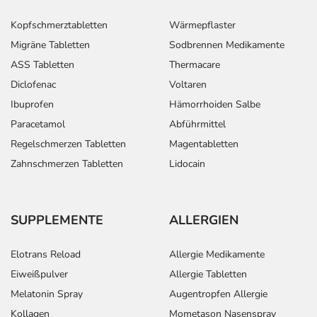
Kopfschmerztabletten
Wärmepflaster
Migräne Tabletten
Sodbrennen Medikamente
ASS Tabletten
Thermacare
Diclofenac
Voltaren
Ibuprofen
Hämorrhoiden Salbe
Paracetamol
Abführmittel
Regelschmerzen Tabletten
Magentabletten
Zahnschmerzen Tabletten
Lidocain
SUPPLEMENTE
ALLERGIEN
Elotrans Reload
Allergie Medikamente
Eiweißpulver
Allergie Tabletten
Melatonin Spray
Augentropfen Allergie
Kollagen
Mometason Nasenspray