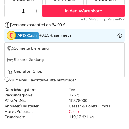
Refluthin, Lasea & Carmenthin Deals
Sport & Fitness
Täglich gut versorgt
In den Warenkorb
Salus Deals
Tierapotheke
inkl. MwSt. zzgl. Versand
Versandkostenfrei ab 34,99 €
Vitamine & Mineralstoffe
+0,15 €
sammeln
APO Cash
Schnelle Lieferung
Marken
Sichere Zahlung
Geprüfter Shop
Zu meiner Favoriten-Liste hinzufügen
Darreichungsform:
Tee
Packungsgröße:
125 g
PZN/Art.Nr.:
15378000
Anbieter/Hersteller:
Caesar & Loretz GmbH
Marke/Präparat:
Caelo
Grundpreis:
119,12 €/1 kg