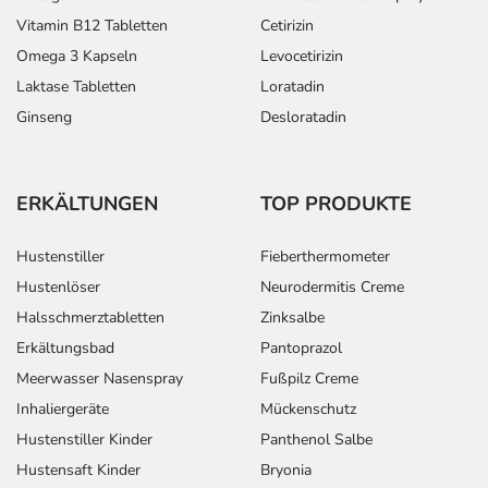
Vitamin B12 Tabletten
Cetirizin
Omega 3 Kapseln
Levocetirizin
Laktase Tabletten
Loratadin
Ginseng
Desloratadin
ERKÄLTUNGEN
TOP PRODUKTE
Hustenstiller
Fieberthermometer
Hustenlöser
Neurodermitis Creme
Halsschmerztabletten
Zinksalbe
Erkältungsbad
Pantoprazol
Meerwasser Nasenspray
Fußpilz Creme
Inhaliergeräte
Mückenschutz
Hustenstiller Kinder
Panthenol Salbe
Hustensaft Kinder
Bryonia