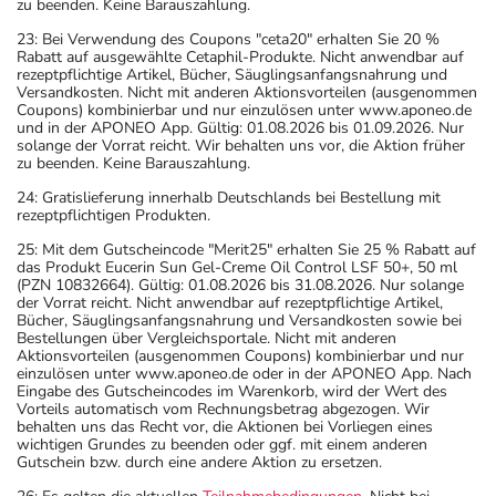
zu beenden. Keine Barauszahlung.
23: Bei Verwendung des Coupons "ceta20" erhalten Sie 20 %
Rabatt auf ausgewählte Cetaphil-Produkte. Nicht anwendbar auf
rezeptpflichtige Artikel, Bücher, Säuglingsanfangsnahrung und
Versandkosten. Nicht mit anderen Aktionsvorteilen (ausgenommen
Coupons) kombinierbar und nur einzulösen unter www.aponeo.de
und in der APONEO App. Gültig: 01.08.2026 bis 01.09.2026. Nur
solange der Vorrat reicht. Wir behalten uns vor, die Aktion früher
zu beenden. Keine Barauszahlung.
24: Gratislieferung innerhalb Deutschlands bei Bestellung mit
rezeptpflichtigen Produkten.
25: Mit dem Gutscheincode "Merit25" erhalten Sie 25 % Rabatt auf
das Produkt Eucerin Sun Gel-Creme Oil Control LSF 50+, 50 ml
(PZN 10832664). Gültig: 01.08.2026 bis 31.08.2026. Nur solange
der Vorrat reicht. Nicht anwendbar auf rezeptpflichtige Artikel,
Bücher, Säuglingsanfangsnahrung und Versandkosten sowie bei
Bestellungen über Vergleichsportale. Nicht mit anderen
Aktionsvorteilen (ausgenommen Coupons) kombinierbar und nur
einzulösen unter www.aponeo.de oder in der APONEO App. Nach
Eingabe des Gutscheincodes im Warenkorb, wird der Wert des
Vorteils automatisch vom Rechnungsbetrag abgezogen. Wir
behalten uns das Recht vor, die Aktionen bei Vorliegen eines
wichtigen Grundes zu beenden oder ggf. mit einem anderen
Gutschein bzw. durch eine andere Aktion zu ersetzen.