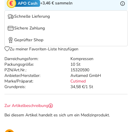
Refluthin, Lasea & Carmenthin Deals
Sport & Fitness
Täglich gut versorgt
+3,46 €
sammeln
APO Cash
Schnelle Lieferung
Salus Deals
Tierapotheke
Sichere Zahlung
Vitamine & Mineralstoffe
Geprüfter Shop
Zu meiner Favoriten-Liste hinzufügen
Marken
Darreichungsform:
Kompressen
Packungsgröße:
10 St
PZN/Art.Nr.:
15320590
Anbieter/Hersteller:
Avitamed GmbH
Marke/Präparat:
Cutimed
Grundpreis:
34,58 €/1 St
Zur Artikelbeschreibung
Bei diesem Artikel handelt es sich um ein Medizinprodukt.