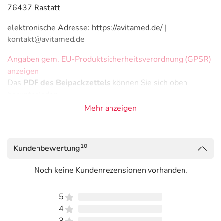
76437 Rastatt
elektronische Adresse: https://avitamed.de/ |
kontakt@avitamed.de
Angaben gem. EU-Produktsicherheitsverordnung (GPSR)
anzeigen
Das
PDF des Beipackzettels
können Sie sich oben
herunterladen.
Mehr anzeigen
10
Kundenbewertung
Noch keine Kundenrezensionen vorhanden.
5
4
3