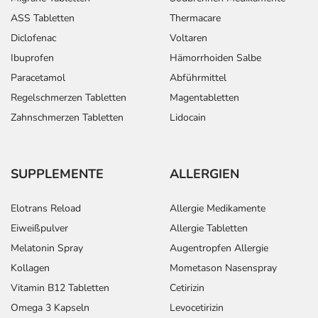
ASS Tabletten
Thermacare
Diclofenac
Voltaren
Ibuprofen
Hämorrhoiden Salbe
Paracetamol
Abführmittel
Regelschmerzen Tabletten
Magentabletten
Zahnschmerzen Tabletten
Lidocain
SUPPLEMENTE
ALLERGIEN
Elotrans Reload
Allergie Medikamente
Eiweißpulver
Allergie Tabletten
Melatonin Spray
Augentropfen Allergie
Kollagen
Mometason Nasenspray
Vitamin B12 Tabletten
Cetirizin
Omega 3 Kapseln
Levocetirizin