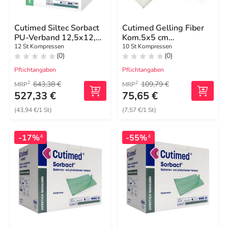
Cutimed Siltec Sorbact
Cutimed Gelling Fiber
PU-Verband 12,5x12,5
Kom.5x5 cm
cm
Hydrofaserverband
12 St Kompressen
10 St Kompressen
(0)
(0)
Pflichtangaben
Pflichtangaben
643,38 €
109,79 €
2
2
MRP
MRP
527,33 €
75,65 €
(43,94 €/1 St)
(7,57 €/1 St)
-17%
-55%
4
4