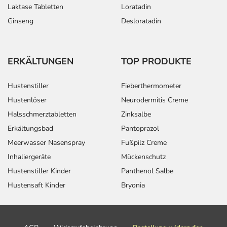
Laktase Tabletten
Loratadin
Ginseng
Desloratadin
ERKÄLTUNGEN
TOP PRODUKTE
Hustenstiller
Fieberthermometer
Hustenlöser
Neurodermitis Creme
Halsschmerztabletten
Zinksalbe
Erkältungsbad
Pantoprazol
Meerwasser Nasenspray
Fußpilz Creme
Inhaliergeräte
Mückenschutz
Hustenstiller Kinder
Panthenol Salbe
Hustensaft Kinder
Bryonia