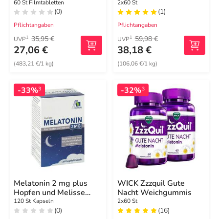
Tryptophan
60 St Filmtabletten
2x60 St
(0)
(1)
Filmtabletten
Pflichtangaben
Pflichtangaben
35,95 €
59,98 €
1
1
UVP
UVP
27,06 €
38,18 €
(483,21 €/1 kg)
(106,06 €/1 kg)
-33%
-32%
3
3
Melatonin 2 mg plus
WICK Zzzquil Gute
Hopfen und Melisse
Nacht Weichgummis
Kapseln
120 St Kapseln
2x60 St
(0)
(16)