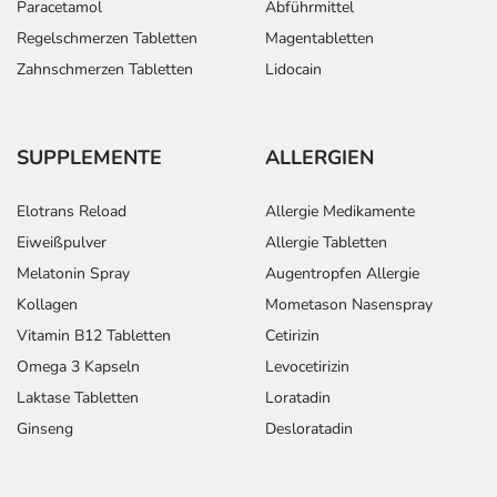
Paracetamol
Abführmittel
Regelschmerzen Tabletten
Magentabletten
Zahnschmerzen Tabletten
Lidocain
SUPPLEMENTE
ALLERGIEN
Elotrans Reload
Allergie Medikamente
Eiweißpulver
Allergie Tabletten
Melatonin Spray
Augentropfen Allergie
Kollagen
Mometason Nasenspray
Vitamin B12 Tabletten
Cetirizin
Omega 3 Kapseln
Levocetirizin
Laktase Tabletten
Loratadin
Ginseng
Desloratadin