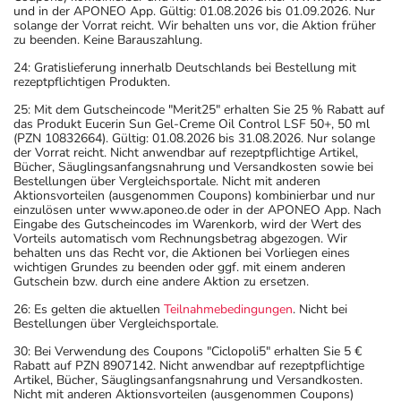
und in der APONEO App. Gültig: 01.08.2026 bis 01.09.2026. Nur
solange der Vorrat reicht. Wir behalten uns vor, die Aktion früher
zu beenden. Keine Barauszahlung.
24: Gratislieferung innerhalb Deutschlands bei Bestellung mit
rezeptpflichtigen Produkten.
25: Mit dem Gutscheincode "Merit25" erhalten Sie 25 % Rabatt auf
das Produkt Eucerin Sun Gel-Creme Oil Control LSF 50+, 50 ml
(PZN 10832664). Gültig: 01.08.2026 bis 31.08.2026. Nur solange
der Vorrat reicht. Nicht anwendbar auf rezeptpflichtige Artikel,
Bücher, Säuglingsanfangsnahrung und Versandkosten sowie bei
Bestellungen über Vergleichsportale. Nicht mit anderen
Aktionsvorteilen (ausgenommen Coupons) kombinierbar und nur
einzulösen unter www.aponeo.de oder in der APONEO App. Nach
Eingabe des Gutscheincodes im Warenkorb, wird der Wert des
Vorteils automatisch vom Rechnungsbetrag abgezogen. Wir
behalten uns das Recht vor, die Aktionen bei Vorliegen eines
wichtigen Grundes zu beenden oder ggf. mit einem anderen
Gutschein bzw. durch eine andere Aktion zu ersetzen.
26: Es gelten die aktuellen
Teilnahmebedingungen
. Nicht bei
Bestellungen über Vergleichsportale.
30: Bei Verwendung des Coupons "Ciclopoli5" erhalten Sie 5 €
Rabatt auf PZN 8907142. Nicht anwendbar auf rezeptpflichtige
Artikel, Bücher, Säuglingsanfangsnahrung und Versandkosten.
Nicht mit anderen Aktionsvorteilen (ausgenommen Coupons)