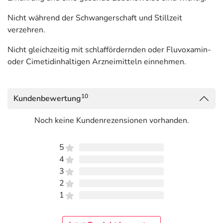
Zubettgehen verzehren.
Nicht während der Schwangerschaft und Stillzeit
Inhaltsstoffe pro Kapsel
verzehren.
Nicht gleichzeitig mit schlaffördernden oder Fluvoxamin-
Inhaltsstoff
pro Kapsel
**NRV %
oder Cimetidinhaltigen Arzneimitteln einnehmen.
Magnesium
75,0 mg
20
Vitamin B6
0,7 mg
50
10
Kundenbewertung
Melatonin
1 mg
***
Noch keine Kundenrezensionen vorhanden.
Ashwagandha-Extrakt
300 mg
***
5
** % der Referenzmenge nach EU Verordnung
4
1169/2011
3
*** keine Referenzmenge vorhanden
2
1
Adresse des Lebensmittel-Unternehmens
NICApur Micronutrition GmbH