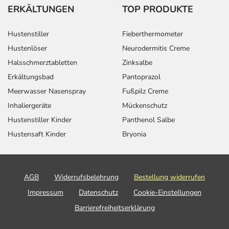
ERKÄLTUNGEN
TOP PRODUKTE
Hustenstiller
Fieberthermometer
Hustenlöser
Neurodermitis Creme
Halsschmerztabletten
Zinksalbe
Erkältungsbad
Pantoprazol
Meerwasser Nasenspray
Fußpilz Creme
Inhaliergeräte
Mückenschutz
Hustenstiller Kinder
Panthenol Salbe
Hustensaft Kinder
Bryonia
AGB
Widerrufsbelehrung
Bestellung widerrufen
Impressum
Datenschutz
Cookie-Einstellungen
Barrierefreiheitserklärung