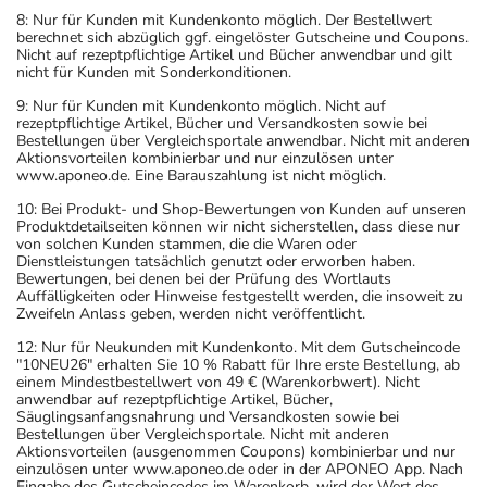
8: Nur für Kunden mit Kundenkonto möglich. Der Bestellwert
berechnet sich abzüglich ggf. eingelöster Gutscheine und Coupons.
Nicht auf rezeptpflichtige Artikel und Bücher anwendbar und gilt
nicht für Kunden mit Sonderkonditionen.
9: Nur für Kunden mit Kundenkonto möglich. Nicht auf
rezeptpflichtige Artikel, Bücher und Versandkosten sowie bei
Bestellungen über Vergleichsportale anwendbar. Nicht mit anderen
Aktionsvorteilen kombinierbar und nur einzulösen unter
www.aponeo.de. Eine Barauszahlung ist nicht möglich.
10: Bei Produkt- und Shop-Bewertungen von Kunden auf unseren
Produktdetailseiten können wir nicht sicherstellen, dass diese nur
von solchen Kunden stammen, die die Waren oder
Dienstleistungen tatsächlich genutzt oder erworben haben.
Bewertungen, bei denen bei der Prüfung des Wortlauts
Auffälligkeiten oder Hinweise festgestellt werden, die insoweit zu
Zweifeln Anlass geben, werden nicht veröffentlicht.
12: Nur für Neukunden mit Kundenkonto. Mit dem Gutscheincode
"10NEU26" erhalten Sie 10 % Rabatt für Ihre erste Bestellung, ab
einem Mindestbestellwert von 49 € (Warenkorbwert). Nicht
anwendbar auf rezeptpflichtige Artikel, Bücher,
Säuglingsanfangsnahrung und Versandkosten sowie bei
Bestellungen über Vergleichsportale. Nicht mit anderen
Aktionsvorteilen (ausgenommen Coupons) kombinierbar und nur
einzulösen unter www.aponeo.de oder in der APONEO App. Nach
Eingabe des Gutscheincodes im Warenkorb, wird der Wert des