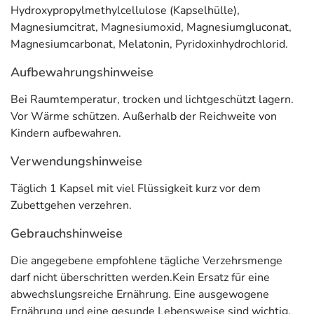
Hydroxypropylmethylcellulose (Kapselhülle),
abgegeben und informiert so den Körper über Tag- und
Magnesiumcitrat, Magnesiumoxid, Magnesiumgluconat,
Nachtphasen. Die Melatonin- Ausschüttung erfolgt in
Magnesiumcarbonat, Melatonin, Pyridoxinhydrochlorid.
erster Linie während der Dunkelheit. Mit zunehmendem
Alter lässt die körpereigene Melatoninproduktion nach.
Aufbewahrungshinweise
Nicapur Schlaf ist ein Nahrungsergänzungsmittel
mit
Bei Raumtemperatur, trocken und lichtgeschützt lagern.
einem Extrakt aus der Ashwagandha-Wurzel
Vor Wärme schützen. Außerhalb der Reichweite von
(Schlafbeere)
und der
körpereigenen Substanz
Kindern aufbewahren.
Melatonin
sowie
Vitamin B6 und dem Mineralstoff
Magnesium.*
Verwendungshinweise
* Melatonin trägt dazu bei,
die Einschlafzeit zu verkürzen
. Die positive
Täglich 1 Kapsel mit viel Flüssigkeit kurz vor dem
Wirkung stellt sich ein, wenn kurz vor dem Schlafengehen 1 mg Melatonin
Zubettgehen verzehren.
aufgenommen wird. Magnesium und Vitamin B6 tragen zur
normalen
Gebrauchshinweise
psychischen Funktion
bei. Magnesium und Vitamin B6 tragen zu
einer
normalen Funktion des Nervensystems
bei.
Die angegebene empfohlene tägliche Verzehrsmenge
darf nicht überschritten werden.Kein Ersatz für eine
Anwendung
abwechslungsreiche Ernährung. Eine ausgewogene
Täglich 1 Kapsel mit viel Flüssigkeit kurz vor dem
Ernährung und eine gesunde Lebensweise sind wichtig.