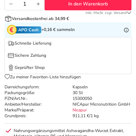
Refluthin, Lasea & Carmenthin Deals
Sport & Fitness
Täglich gut versorgt
In den Warenkorb
inkl. MwSt. zzgl. Versand
Salus Deals
Tierapotheke
Versandkostenfrei ab 34,99 €
+0,16 €
sammeln
APO Cash
Vitamine & Mineralstoffe
Schnelle Lieferung
Marken
Sichere Zahlung
Geprüfter Shop
Zu meiner Favoriten-Liste hinzufügen
Darreichungsform:
Kapseln
Packungsgröße:
30 St
PZN/Art.Nr.:
15300050
Anbieter/Hersteller:
NICApur Micronutrition GmbH
Marke/Präparat:
Nicapur
Grundpreis:
911,11 €/1 kg
Nahrungsergänzungsmittel Ashwagandha-Wurzel Extrakt,