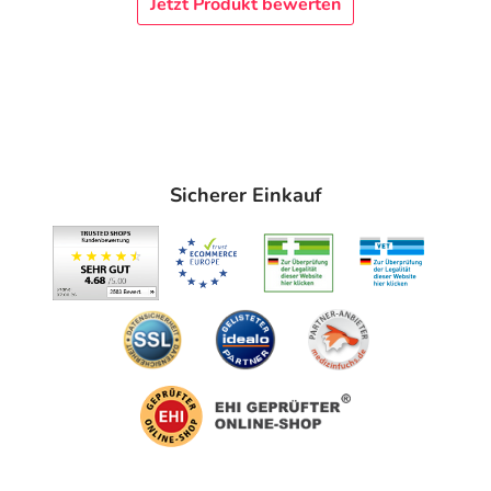
Jetzt Produkt bewerten
Urstein Süd 9
5412 Puch bei Salzburg
Informationen zu diesem Lebensmittel (wie z. B. Zutaten,
Allergene) sind bei den Lebensmittelangaben als pdf
hinterlegt. (oben)
Sicherer Einkauf