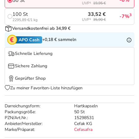
-8%
Refluthin, Lasea & Carmenthin Deals
50 St
Sport & Fitness
Täglich gut versorgt
UVP¹
19,95 €
33,52 €
100 St
3
-7%
Salus Deals
Tierapotheke
UVP¹
35,90 €
2295,89 €/1 kg
Versandkostenfrei ab 34,99 €
Vitamine & Mineralstoffe
+0,18 €
sammeln
APO Cash
Schnelle Lieferung
Marken
Sichere Zahlung
Geprüfter Shop
Zu meiner Favoriten-Liste hinzufügen
Darreichungsform:
Hartkapseln
Packungsgröße:
50 St
PZN/Art.Nr.:
15298531
Anbieter/Hersteller:
Cefak KG
Marke/Präparat:
Cefasafra