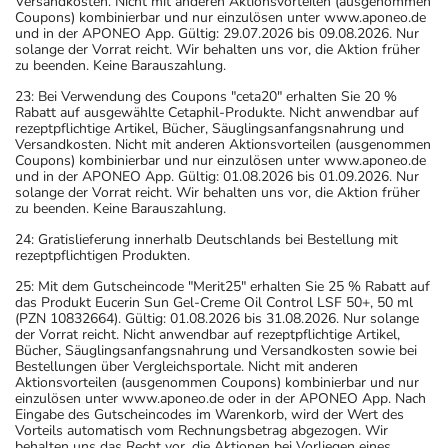
Versandkosten. Nicht mit anderen Aktionsvorteilen (ausgenommen
Coupons) kombinierbar und nur einzulösen unter www.aponeo.de
und in der APONEO App. Gültig: 29.07.2026 bis 09.08.2026. Nur
solange der Vorrat reicht. Wir behalten uns vor, die Aktion früher
zu beenden. Keine Barauszahlung.
23: Bei Verwendung des Coupons "ceta20" erhalten Sie 20 %
Rabatt auf ausgewählte Cetaphil-Produkte. Nicht anwendbar auf
rezeptpflichtige Artikel, Bücher, Säuglingsanfangsnahrung und
Versandkosten. Nicht mit anderen Aktionsvorteilen (ausgenommen
Coupons) kombinierbar und nur einzulösen unter www.aponeo.de
und in der APONEO App. Gültig: 01.08.2026 bis 01.09.2026. Nur
solange der Vorrat reicht. Wir behalten uns vor, die Aktion früher
zu beenden. Keine Barauszahlung.
24: Gratislieferung innerhalb Deutschlands bei Bestellung mit
rezeptpflichtigen Produkten.
25: Mit dem Gutscheincode "Merit25" erhalten Sie 25 % Rabatt auf
das Produkt Eucerin Sun Gel-Creme Oil Control LSF 50+, 50 ml
(PZN 10832664). Gültig: 01.08.2026 bis 31.08.2026. Nur solange
der Vorrat reicht. Nicht anwendbar auf rezeptpflichtige Artikel,
Bücher, Säuglingsanfangsnahrung und Versandkosten sowie bei
Bestellungen über Vergleichsportale. Nicht mit anderen
Aktionsvorteilen (ausgenommen Coupons) kombinierbar und nur
einzulösen unter www.aponeo.de oder in der APONEO App. Nach
Eingabe des Gutscheincodes im Warenkorb, wird der Wert des
Vorteils automatisch vom Rechnungsbetrag abgezogen. Wir
behalten uns das Recht vor, die Aktionen bei Vorliegen eines