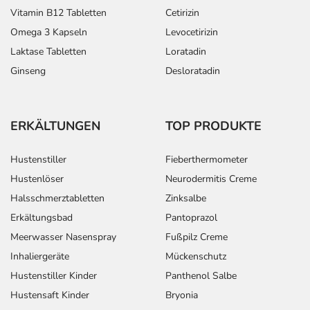
Vitamin B12 Tabletten
Cetirizin
Omega 3 Kapseln
Levocetirizin
Laktase Tabletten
Loratadin
Ginseng
Desloratadin
ERKÄLTUNGEN
TOP PRODUKTE
Hustenstiller
Fieberthermometer
Hustenlöser
Neurodermitis Creme
Halsschmerztabletten
Zinksalbe
Erkältungsbad
Pantoprazol
Meerwasser Nasenspray
Fußpilz Creme
Inhaliergeräte
Mückenschutz
Hustenstiller Kinder
Panthenol Salbe
Hustensaft Kinder
Bryonia