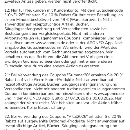
Zweifeln Anlass geben, werden nicht veröffentlicht.
12: Nur für Neukunden mit Kundenkonto. Mit dem Gutscheincode
"10NEU26" erhalten Sie 10 % Rabatt für Ihre erste Bestellung, ab
einem Mindestbestellwert von 49 € (Warenkorbwert). Nicht
anwendbar auf rezeptpflichtige Artikel, Bücher,
Säuglingsanfangsnahrung und Versandkosten sowie bei
Bestellungen über Vergleichsportale. Nicht mit anderen
Aktionsvorteilen (ausgenommen Coupons) kombinierbar und nur
einzulösen unter www.aponeo.de oder in der APONEO App. Nach
Eingabe des Gutscheincodes im Warenkorb, wird der Wert des
Vorteils automatisch vom Rechnungsbetrag abgezogen. Wir
behalten uns das Recht vor, die Aktionen bei Vorliegen eines
wichtigen Grundes zu beenden oder ggf. mit einem anderen
Gutschein bzw. durch eine andere Aktion zu ersetzen.
21: Bei Verwendung des Coupons "Summer20" erhalten Sie 20 %
Rabatt auf viele Pierre Fabre-Produkte. Nicht anwendbar auf
rezeptpflichtige Artikel, Bücher, Säuglingsanfangsnahrung und
Versandkosten. Nicht mit anderen Aktionsvorteilen (ausgenommen
Coupons) kombinierbar und nur einzulösen unter www.aponeo.de
und in der APONEO App. Gültig: 27.07.2026 bis 09.08.2026. Nur
solange der Vorrat reicht. Wir behalten uns vor, die Aktion früher
zu beenden. Keine Barauszahlung.
22: Bei Verwendung des Coupons "Vital2026" erhalten Sie 20 %
Rabatt auf ausgewählte Orthomol-Produkte. Nicht anwendbar auf
rezeptpflichtige Artikel, Bücher, Säuglingsanfangsnahrung und