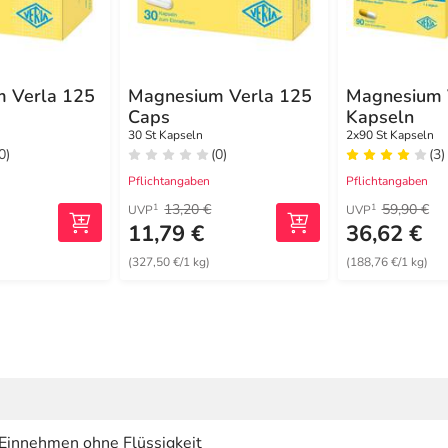
 Verla 125
Magnesium Verla 125
Magnesium 
Caps
Kapseln
30 St Kapseln
2x90 St Kapseln
0)
(0)
(3)
Pflichtangaben
Pflichtangaben
13,20 €
59,90 €
1
1
UVP
UVP
11,79 €
36,62 €
(327,50 €/1 kg)
(188,76 €/1 kg)
Einnehmen ohne Flüssigkeit