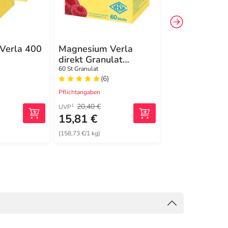
Verla 400
Magnesium Verla
Magnesium V
direkt Granulat
Orange Granu
Himbeere
60 St Granulat
100 St Granulat
(6)
(0)
Pflichtangaben
Pflichtangaben
20,40 €
36,80 €
1
1
UVP
UVP
15,81 €
31,73 €
(158,73 €/1 kg)
(79,33 €/1 kg)