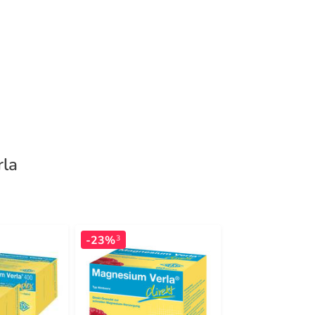
rla
-23%
-14%
3
3