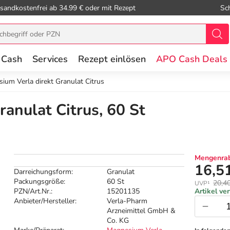
sandkostenfrei ab 34.99 € oder mit Rezept
Sc
 Cash
Services
Rezept einlösen
APO Cash Deals
ium Verla direkt Granulat Citrus
anulat Citrus, 60 St
Mengenrab
16,5
Darreichungsform:
Granulat
Packungsgröße:
60 St
20,4
UVP¹
PZN/Art.Nr.:
15201135
Artikel ve
Anbieter/Hersteller:
Verla-Pharm
Arzneimittel GmbH &
Co. KG