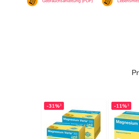
Gebrauchsanleitung (PDF)
Lebensmit
Pr
-31%
-11%
3
3