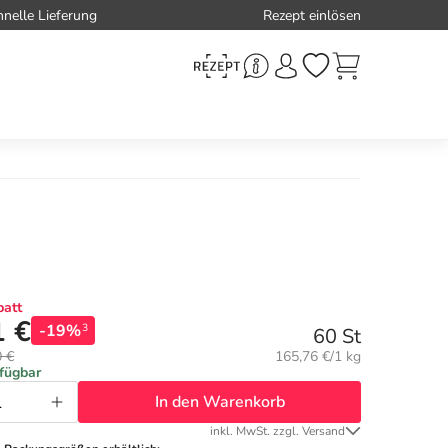
hnelle Lieferung
Rezept einlösen
att
1 €
-19%
3
60 St
Grundpreis:
0 €
165,76 €/1 kg
rfügbar
In den Warenkorb
inkl. MwSt. zzgl. Versand