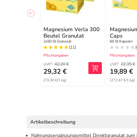
Magnesium Verla 300
Magnesium
Beutel Granulat
Caps
2x50 St Granulat
60 St Kapseln
(11)
(
Pflichtangaben
Pflichtangaben
42,20 €
22,35 €
1
1
UVP
UVP
29,32 €
19,89 €
(73,30 €/1 kg)
(272,47 €/1 kg)
Artikelbeschreibung
Nahrungsergänzungsmittel Direktgranulat zum 