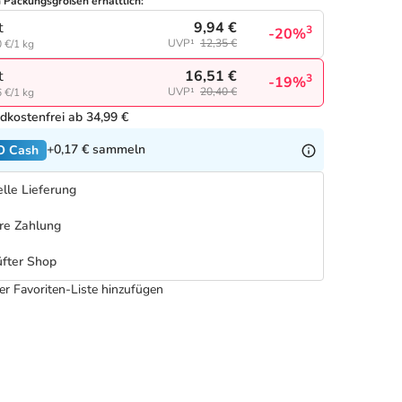
n Packungsgrößen erhältlich:
9,94 €
t
3
-20%
UVP¹
12,35 €
 €/1 kg
16,51 €
t
3
-19%
UVP¹
20,40 €
 €/1 kg
dkostenfrei ab 34,99 €
+0,17 €
sammeln
O Cash
lle Lieferung
re Zahlung
fter Shop
er Favoriten-Liste hinzufügen