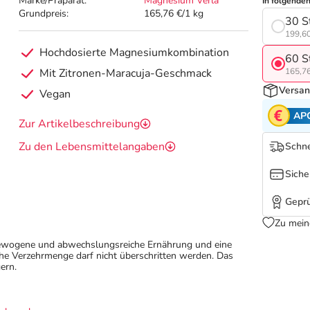
Marke/Präparat:
Magnesium Verla
In folgende
Grundpreis:
165,76 €/1 kg
30 S
199,60
Hochdosierte Magnesiumkombination
60 S
Mit Zitronen-Maracuja-Geschmack
165,76
Versan
Vegan
AP
Zur Artikelbeschreibung
Zu den Lebensmittelangaben
Schne
Siche
Geprü
Zu mein
sgewogene und abwechslungsreiche Ernährung und eine
e Verzehrmenge darf nicht überschritten werden. Das
ern.