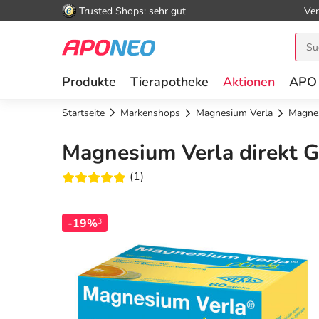
Trusted Shops: sehr gut
Ver
Produkte
Tierapotheke
Aktionen
APO
Startseite
Markenshops
Magnesium Verla
Magnes
Magnesium Verla direkt Gr
(1)
-19%
3