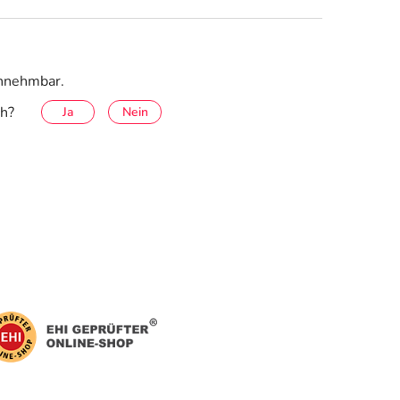
innehmbar.
ch?
Ja
Nein