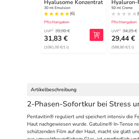
Hyalusome Konzentrat
Hyaluron-F
Elasticity
30 ml Emulsion
50 ml Creme
(6)
(
Pflichtangaben
Pflichtangaben
39,90 €
34,25 €
1
1
UVP
UVP
31,83 €
29,44 €
(1061,00 €/1 l)
(588,80 €/1 l)
Artikelbeschreibung
2-Phasen-Sofortkur bei Stress u
Pentavitin® reguliert und speichert intensiv die 
Haut nachgewiesen wurde. Gatuline® In-Tense rest
schützenden Film auf der Haut, macht sie glatt u
aus umweltfreundlichem Glas, ist empfindlich und