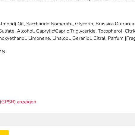
nd) Oil, Saccharide Isomerate, Glycerin, Brassica Oleracea It
fate, Alcohol, Caprylic/Capric Triglyceride, Tocopherol, Cit
noxyethanol, Limonene, Linalool, Geraniol, Citral, Parfum [Fra
rs
(GPSR) anzeigen