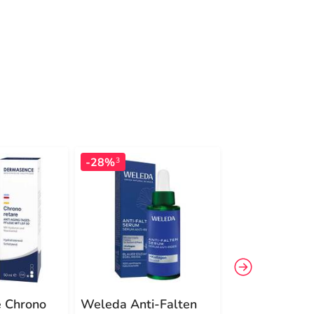
-28%
-34%
3
3
 Chrono
Weleda Anti-Falten
Eucerin Anti-