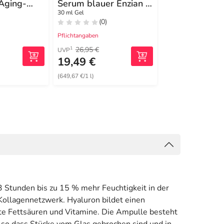
-Aging-
Serum blauer Enzian &
Hyaluron-Fill
 50
Edelweiss
Elasticity 3D
30 ml Gel
30 ml Creme
(0)
(0)
Pflichtangaben
Pflichtangaben
26,95 €
48,45 €
1
1
UVP
UVP
19,49 €
31,97 €
(649,67 €/1 l)
(1065,67 €/1 l)
 3 Stunden bis zu 15 % mehr Feuchtigkeit in der
Kollagennetzwerk. Hyaluron bildet einen
gte Fettsäuren und Vitamine. Die Ampulle besteht
 so dass Stücke vom Glas gebrochen sind und in