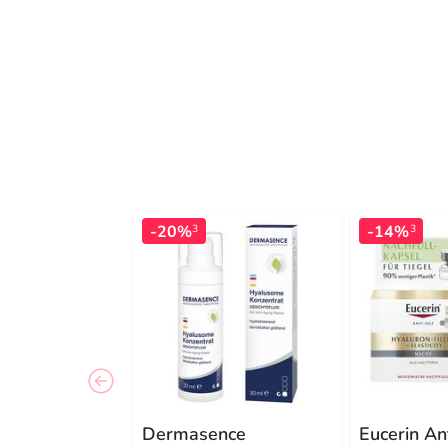
-20%
-14%
3
3
Dermasence
Eucerin An