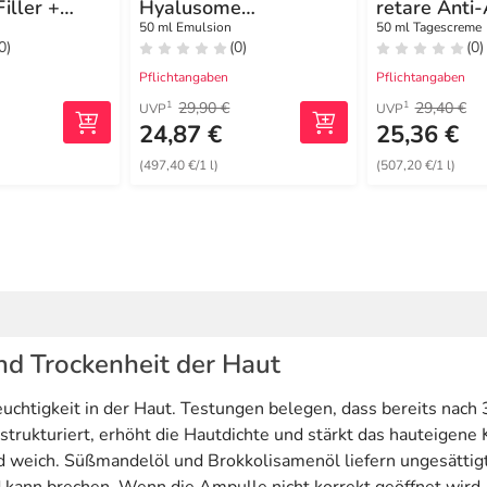
iller +
Hyalusome
retare Anti
 Nachtcreme
Tagespflege mit LSF
Tagespf.LSF
50 ml Emulsion
50 ml Tagescreme
0)
(0)
(0)
50 Emuls.
Pflichtangaben
Pflichtangaben
29,90 €
29,40 €
1
1
UVP
UVP
24,87 €
25,36 €
(497,40 €/1 l)
(507,20 €/1 l)
nd Trockenheit der Haut
Feuchtigkeit in der Haut. Testungen belegen, dass bereits nach
rukturiert, erhöht die Hautdichte und stärkt das hauteigene 
nd weich. Süßmandelöl und Brokkolisamenöl liefern ungesätti
 kann brechen. Wenn die Ampulle nicht korrekt geöffnet wird,