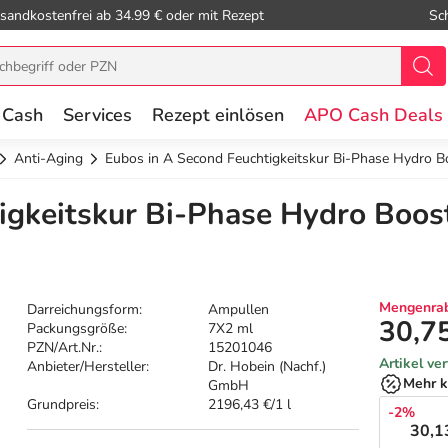
sandkostenfrei ab 34.99 € oder mit Rezept
Sc
 Cash
Services
Rezept einlösen
APO Cash Deals
Anti-Aging
Eubos in A Second Feuchtigkeitskur Bi-Phase Hydro B
igkeitskur Bi-Phase Hydro Boos
Mengenrab
Darreichungsform:
Ampullen
30,7
Packungsgröße:
7X2 ml
PZN/Art.Nr.:
15201046
Artikel ve
Anbieter/Hersteller:
Dr. Hobein (Nachf.)
Mehr k
GmbH
Grundpreis:
2196,43 €/1 l
-2%
30,1