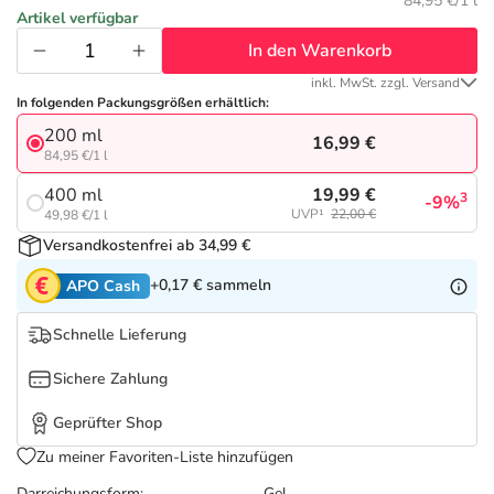
Refluthin, Lasea & Carmenthin Deals
Sport & Fitness
Täglich gut versorgt
84,95 €/1 l
Artikel verfügbar
In den Warenkorb
Salus Deals
Tierapotheke
inkl. MwSt. zzgl. Versand
In folgenden Packungsgrößen erhältlich:
Vitamine & Mineralstoffe
200 ml
16,99 €
84,95 €/1 l
Marken
19,99 €
400 ml
3
-9%
UVP¹
22,00 €
49,98 €/1 l
Versandkostenfrei ab 34,99 €
+0,17 €
sammeln
APO Cash
Schnelle Lieferung
Sichere Zahlung
Geprüfter Shop
Zu meiner Favoriten-Liste hinzufügen
Darreichungsform:
Gel