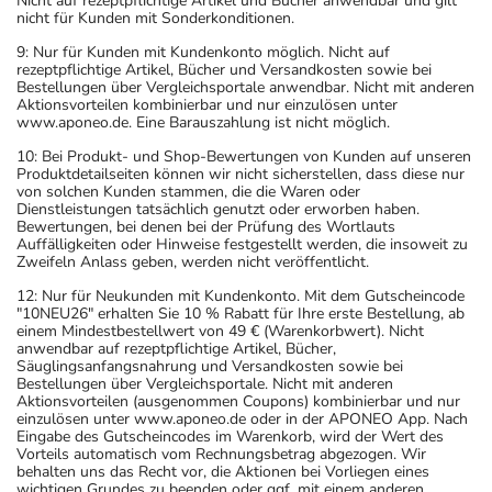
Nicht auf rezeptpflichtige Artikel und Bücher anwendbar und gilt
nicht für Kunden mit Sonderkonditionen.
9: Nur für Kunden mit Kundenkonto möglich. Nicht auf
rezeptpflichtige Artikel, Bücher und Versandkosten sowie bei
Bestellungen über Vergleichsportale anwendbar. Nicht mit anderen
Aktionsvorteilen kombinierbar und nur einzulösen unter
www.aponeo.de. Eine Barauszahlung ist nicht möglich.
10: Bei Produkt- und Shop-Bewertungen von Kunden auf unseren
Produktdetailseiten können wir nicht sicherstellen, dass diese nur
von solchen Kunden stammen, die die Waren oder
Dienstleistungen tatsächlich genutzt oder erworben haben.
Bewertungen, bei denen bei der Prüfung des Wortlauts
Auffälligkeiten oder Hinweise festgestellt werden, die insoweit zu
Zweifeln Anlass geben, werden nicht veröffentlicht.
12: Nur für Neukunden mit Kundenkonto. Mit dem Gutscheincode
"10NEU26" erhalten Sie 10 % Rabatt für Ihre erste Bestellung, ab
einem Mindestbestellwert von 49 € (Warenkorbwert). Nicht
anwendbar auf rezeptpflichtige Artikel, Bücher,
Säuglingsanfangsnahrung und Versandkosten sowie bei
Bestellungen über Vergleichsportale. Nicht mit anderen
Aktionsvorteilen (ausgenommen Coupons) kombinierbar und nur
einzulösen unter www.aponeo.de oder in der APONEO App. Nach
Eingabe des Gutscheincodes im Warenkorb, wird der Wert des
Vorteils automatisch vom Rechnungsbetrag abgezogen. Wir
behalten uns das Recht vor, die Aktionen bei Vorliegen eines
wichtigen Grundes zu beenden oder ggf. mit einem anderen