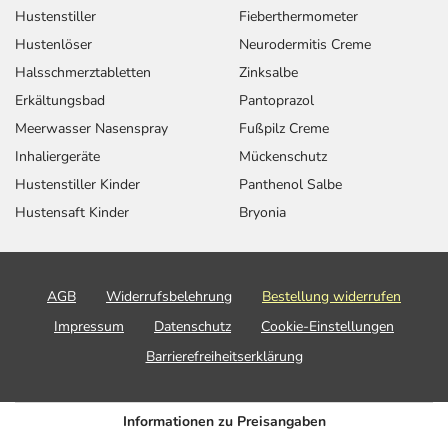
Hustenstiller
Fieberthermometer
Hustenlöser
Neurodermitis Creme
Halsschmerztabletten
Zinksalbe
Erkältungsbad
Pantoprazol
Meerwasser Nasenspray
Fußpilz Creme
Inhaliergeräte
Mückenschutz
Hustenstiller Kinder
Panthenol Salbe
Hustensaft Kinder
Bryonia
AGB
Widerrufsbelehrung
Bestellung widerrufen
Impressum
Datenschutz
Cookie-Einstellungen
Barrierefreiheitserklärung
Informationen zu Preisangaben