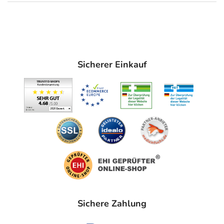
Wasser ausspülen.
Im Anschluss eine passende Pflege, wie die Normaderm
Phytosolution Anti-Unreinheitenpflege mit 2-fach
Wirkung auftragen.
Sicherer Einkauf
Hinweise
Die Augenpartie aussparen.
Bei Augenkontakt sofort mit Wasser ausspülen.
Inhaltsstoffe
AQUA / WATER / EAU • COCO-BETAINE •
PROPANEDIOL • PEG-120 METHYL GLUCOSE
DIOLEATE • SODIUM CHLORIDE • SODIUM COCOYL
GLYCINATE • SALICYLIC ACID •
HYDROXYACETOPHENONE • CAPRYLYL GLYCOL •
Sichere Zahlung
TRISODIUM ETHYLENEDIAMINE DISUCCINATE • BIFIDA