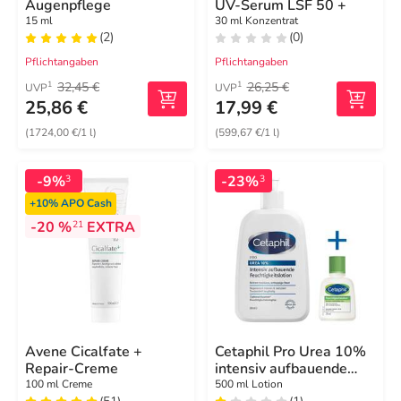
Augenpflege
UV-Serum LSF 50 +
15 ml
30 ml Konzentrat
(2)
(0)
Pflichtangaben
Pflichtangaben
32,45 €
26,25 €
1
1
UVP
UVP
25,86 €
17,99 €
(1724,00 €/1 l)
(599,67 €/1 l)
-9%
-23%
3
3
+10%
APO Cash
-20 %
EXTRA
21
Avene Cicalfate +
Cetaphil Pro Urea 10%
Repair-Creme
intensiv aufbauende
Feuchtigkeitslotion
100 ml Creme
500 ml Lotion