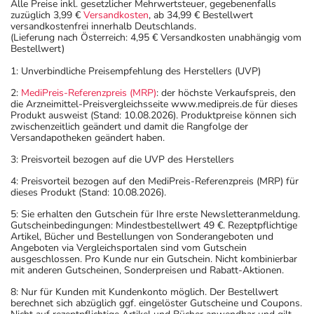
Alle Preise inkl. gesetzlicher Mehrwertsteuer, gegebenenfalls
zuzüglich 3,99 €
Versandkosten
, ab 34,99 € Bestellwert
versandkostenfrei innerhalb Deutschlands.
(Lieferung nach Österreich: 4,95 € Versandkosten unabhängig vom
Bestellwert)
1: Unverbindliche Preisempfehlung des Herstellers (UVP)
2:
MediPreis-Referenzpreis (MRP)
: der höchste Verkaufspreis, den
die Arzneimittel-Preisvergleichsseite www.medipreis.de für dieses
Produkt ausweist (Stand: 10.08.2026). Produktpreise können sich
zwischenzeitlich geändert und damit die Rangfolge der
Versandapotheken geändert haben.
3: Preisvorteil bezogen auf die UVP des Herstellers
4: Preisvorteil bezogen auf den MediPreis-Referenzpreis (MRP) für
dieses Produkt (Stand: 10.08.2026).
5: Sie erhalten den Gutschein für Ihre erste Newsletteranmeldung.
Gutscheinbedingungen: Mindestbestellwert 49 €. Rezeptpflichtige
Artikel, Bücher und Bestellungen von Sonderangeboten und
Angeboten via Vergleichsportalen sind vom Gutschein
ausgeschlossen. Pro Kunde nur ein Gutschein. Nicht kombinierbar
mit anderen Gutscheinen, Sonderpreisen und Rabatt-Aktionen.
8: Nur für Kunden mit Kundenkonto möglich. Der Bestellwert
berechnet sich abzüglich ggf. eingelöster Gutscheine und Coupons.