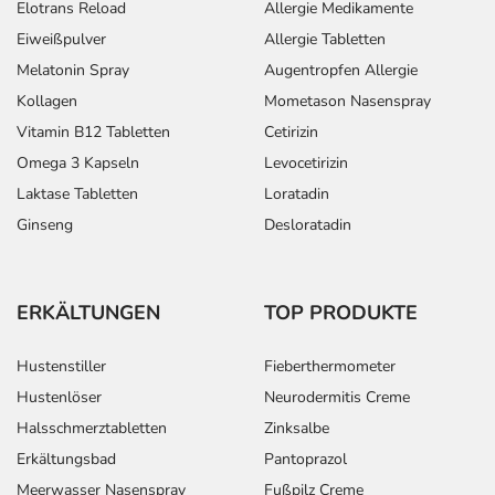
Elotrans Reload
Allergie Medikamente
Eiweißpulver
Allergie Tabletten
Melatonin Spray
Augentropfen Allergie
Kollagen
Mometason Nasenspray
Vitamin B12 Tabletten
Cetirizin
Omega 3 Kapseln
Levocetirizin
Laktase Tabletten
Loratadin
Ginseng
Desloratadin
ERKÄLTUNGEN
TOP PRODUKTE
Hustenstiller
Fieberthermometer
Hustenlöser
Neurodermitis Creme
Halsschmerztabletten
Zinksalbe
Erkältungsbad
Pantoprazol
Meerwasser Nasenspray
Fußpilz Creme