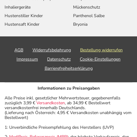
Inhaliergeräte
Mückenschutz
Hustenstiller Kinder
Panthenol Salbe
Hustensaft Kinder
Bryonia
AGB
Widerrufsbelehrung
Bestellung widerrufen
Impressum
Datenschutz
Cookie-Einstellungen
Barrierefreiheitserklärung
Informationen zu Preisangaben
Alle Preise inkl. gesetzlicher Mehrwertsteuer, gegebenenfalls
zuzüglich 3,99 €
Versandkosten
, ab 34,99 € Bestellwert
versandkostenfrei innerhalb Deutschlands.
(Lieferung nach Österreich: 4,95 € Versandkosten unabhängig vom
Bestellwert)
1: Unverbindliche Preisempfehlung des Herstellers (UVP)
2:
MediPreis-Referenzpreis (MRP)
: der höchste Verkaufspreis, den