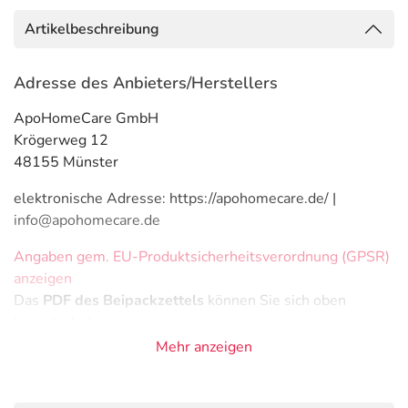
Artikelbeschreibung
Adresse des Anbieters/Herstellers
ApoHomeCare GmbH
Krögerweg 12
48155 Münster
elektronische Adresse: https://apohomecare.de/ |
info@apohomecare.de
Angaben gem. EU-Produktsicherheitsverordnung (GPSR)
anzeigen
Das
PDF des Beipackzettels
können Sie sich oben
herunterladen.
Mehr anzeigen