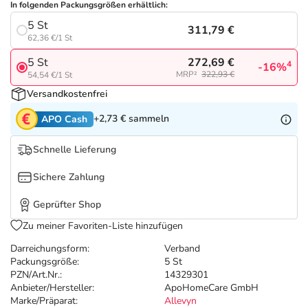
Refluthin, Lasea & Carmenthin Deals
Sport & Fitness
Täglich gut versorgt
In folgenden Packungsgrößen erhältlich:
5 St
311,79 €
62,36 €/1 St
Salus Deals
Tierapotheke
272,69 €
5 St
4
-16%
MRP²
322,93 €
54,54 €/1 St
Vitamine & Mineralstoffe
Versandkostenfrei
+2,73 €
sammeln
APO Cash
Marken
Schnelle Lieferung
Sichere Zahlung
Geprüfter Shop
Zu meiner Favoriten-Liste hinzufügen
Darreichungsform:
Verband
Packungsgröße:
5 St
PZN/Art.Nr.:
14329301
Anbieter/Hersteller:
ApoHomeCare GmbH
Marke/Präparat:
Allevyn