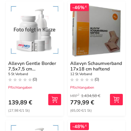
-46%
4
Allevyn Gentle Border
Allevyn Schaumverband
7,5x7,5 cm
17x18 cm haftend
Schaumverband
5 St Verband
12 St Verband
(0)
(0)
Pflichtangaben
Pflichtangaben
1.434,58 €
2
MRP
139,89 €
779,99 €
(27,98 €/1 St)
(65,00 €/1 St)
-48%
4