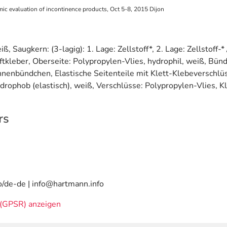
omic evaluation of incontinence products, Oct 5-8, 2015 Dijon
, Saugkern: (3-lagig): 1. Lage: Zellstoff*, 2. Lage: Zellstoff-*
ftkleber, Oberseite: Polypropylen-Vlies, hydrophil, weiß, Bün
Innenbündchen, Elastische Seitenteile mit Klett-Klebeverschlü
ydrophob (elastisch), weiß, Verschlüsse: Polypropylen-Vlies, K
rs
o/de-de | info@hartmann.info
(GPSR) anzeigen