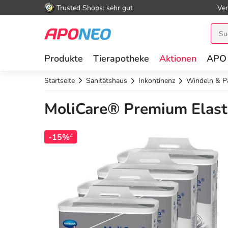
Trusted Shops: sehr gut
Ver
Produkte
Tierapotheke
Aktionen
APO
Startseite
Sanitätshaus
Inkontinenz
Windeln & P
MoliCare® Premium Elasti
-15%
4