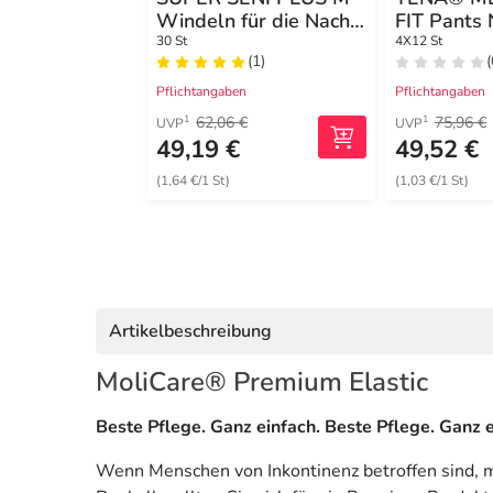
Windeln für die Nacht
FIT Pants
für Erwachsene
S/M bei In
30 St
4X12 St
(1)
(
Pflichtangaben
Pflichtangaben
62,06 €
75,96 €
1
1
UVP
UVP
49,19 €
49,52 €
(1,64 €/1 St)
(1,03 €/1 St)
Artikelbeschreibung
MoliCare® Premium Elastic
Beste Pflege. Ganz einfach. Beste Pflege. Ganz e
Wenn Menschen von Inkontinenz betroffen sind, m