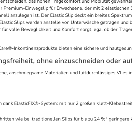
t entscheiden, das hohen Tragekomfort und Mobilität gewährle
er Premium-Einwegslip für Erwachsene, der mit 2 elastischen 
hnell anzulegen ist. Der Elastic Slip deckt ein breites Spektru
Elastic Slips werden anstelle von Unterwäsche getragen und bi
 für volle Beweglichkeit und Komfort sorgt, egal ob der Träge
iCare®-Inkontinenzprodukte bieten eine sichere und hautgesun
sfreiheit, ohne einzuschneiden oder au
e, anschmiegsame Materialien und luftdurchlässiges Vlies im
dank ElasticFIX®-System: mit nur 2 großen Klett-Klebestreife
ritten wie bei traditionellen Slips für bis zu 24 %* geringere 