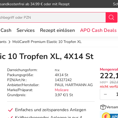
sandkostenfrei ab 34.99 € oder mit Rezept
Sc
 Cash
Services
Rezept einlösen
APO Cash Deals
ants
MoliCare® Premium Elastic 10 Tropfen XL
c 10 Tropfen XL, 4X14 St
Mengenrab
Darreichungsform:
n.v.
222,
Packungsgröße:
4X14 St
PZN/Art.Nr.:
14327242
262,
MRP²
Anbieter/Hersteller:
PAUL HARTMANN AG
nicht verf
Marke/Präparat:
Molicare
Grundpreis:
3,97 €/1 St
Versan
Einfaches und zeitsparendes Anlegen
AP
Kräfteschonendes Anlegen in nur 4