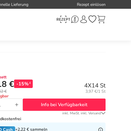
hnelle Lieferung
Rezept einlösen
att
18 €
-15%
4
4X14 St
Grundpreis:
62 €
3,97 €/1 St
ügbar
Info bei Verfügbarkeit
inkl. MwSt. inkl. Versand
dkostenfrei
+2,22 €
sammeln
O Cash