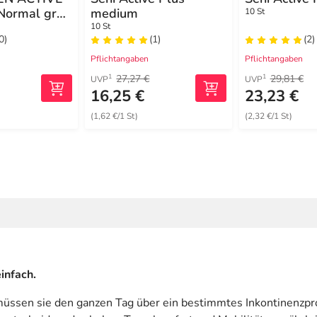
 Normal grau
medium
10 St
kontinenz
10 St
0)
(1)
(2)
Pflichtangaben
Pflichtangaben
27,27 €
29,81 €
1
1
UVP
UVP
16,25 €
23,23 €
(1,62 €/1 St)
(2,32 €/1 St)
infach.
üssen sie den ganzen Tag über ein bestimmtes Inkontinenzpro