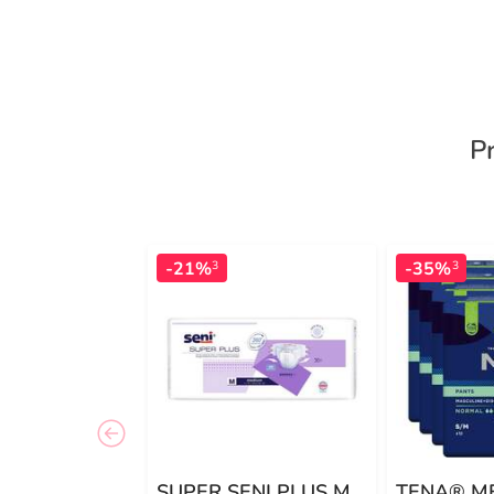
P
-21%
-35%
3
3
SUPER SENI PLUS M
TENA® M