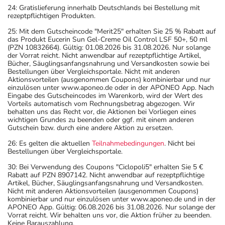
24: Gratislieferung innerhalb Deutschlands bei Bestellung mit
rezeptpflichtigen Produkten.
25: Mit dem Gutscheincode "Merit25" erhalten Sie 25 % Rabatt auf
das Produkt Eucerin Sun Gel-Creme Oil Control LSF 50+, 50 ml
(PZN 10832664). Gültig: 01.08.2026 bis 31.08.2026. Nur solange
der Vorrat reicht. Nicht anwendbar auf rezeptpflichtige Artikel,
Bücher, Säuglingsanfangsnahrung und Versandkosten sowie bei
Bestellungen über Vergleichsportale. Nicht mit anderen
Aktionsvorteilen (ausgenommen Coupons) kombinierbar und nur
einzulösen unter www.aponeo.de oder in der APONEO App. Nach
Eingabe des Gutscheincodes im Warenkorb, wird der Wert des
Vorteils automatisch vom Rechnungsbetrag abgezogen. Wir
behalten uns das Recht vor, die Aktionen bei Vorliegen eines
wichtigen Grundes zu beenden oder ggf. mit einem anderen
Gutschein bzw. durch eine andere Aktion zu ersetzen.
26: Es gelten die aktuellen
Teilnahmebedingungen
. Nicht bei
Bestellungen über Vergleichsportale.
30: Bei Verwendung des Coupons "Ciclopoli5" erhalten Sie 5 €
Rabatt auf PZN 8907142. Nicht anwendbar auf rezeptpflichtige
Artikel, Bücher, Säuglingsanfangsnahrung und Versandkosten.
Nicht mit anderen Aktionsvorteilen (ausgenommen Coupons)
kombinierbar und nur einzulösen unter www.aponeo.de und in der
APONEO App. Gültig: 06.08.2026 bis 31.08.2026. Nur solange der
Vorrat reicht. Wir behalten uns vor, die Aktion früher zu beenden.
Keine Barauszahlung.