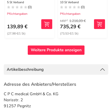
Schaumverband
5 St Verband
10 St Verband
(0)
(0)
Pflichtangaben
Pflichtangaben
1.216,09 €
2
MRP
139,89 €
735,29 €
(27,98 €/1 St)
(73,53 €/1 St)
Weitere Produkte anzeigen
Artikelbeschreibung
Adresse des Anbieters/Herstellers
C P C medical GmbH & Co. KG
Norisstr. 2
91257 Pegnitz