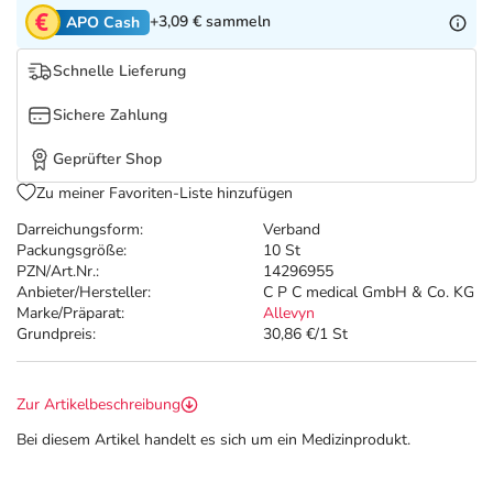
Refluthin, Lasea & Carmenthin Deals
Sport & Fitness
Täglich gut versorgt
+3,09 €
sammeln
APO Cash
Salus Deals
Tierapotheke
Schnelle Lieferung
Sichere Zahlung
Vitamine & Mineralstoffe
Geprüfter Shop
Marken
Zu meiner Favoriten-Liste hinzufügen
Darreichungsform:
Verband
Packungsgröße:
10 St
PZN/Art.Nr.:
14296955
Anbieter/Hersteller:
C P C medical GmbH & Co. KG
Marke/Präparat:
Allevyn
Grundpreis:
30,86 €/1 St
Zur Artikelbeschreibung
Bei diesem Artikel handelt es sich um ein Medizinprodukt.