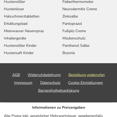
Hustenstiller
Fieberthermometer
Hustenlöser
Neurodermitis Creme
Halsschmerztabletten
Zinksalbe
Erkältungsbad
Pantoprazol
Meerwasser Nasenspray
Fußpilz Creme
Inhaliergeräte
Mückenschutz
Hustenstiller Kinder
Panthenol Salbe
Hustensaft Kinder
Bryonia
AGB
Widerrufsbelehrung
Bestellung widerrufen
Impressum
Datenschutz
Cookie-Einstellungen
Barrierefreiheitserklärung
Informationen zu Preisangaben
Alle Preise inkl. gesetzlicher Mehrwertsteuer, gegebenenfalls