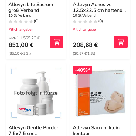
Allevyn Life Sacrum
Allevyn Adhesive
groß Verband
12,5x22,5 cm haftende
Wundauflage
10 St Verband
10 St Verband
(0)
(0)
Pflichtangaben
Pflichtangaben
1.565,20 €
2
MRP
851,00 €
208,68 €
(85,10 €/1 St)
(20,87 €/1 St)
-40%
4
Allevyn Gentle Border
Allevyn Sacrum klein
7,5x7,5 cm
kontour