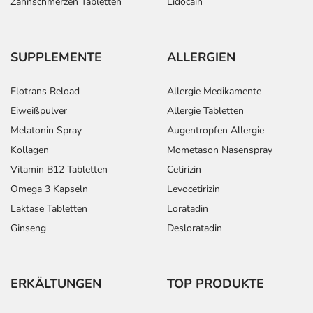
Zahnschmerzen Tabletten
Lidocain
SUPPLEMENTE
ALLERGIEN
Elotrans Reload
Allergie Medikamente
Eiweißpulver
Allergie Tabletten
Melatonin Spray
Augentropfen Allergie
Kollagen
Mometason Nasenspray
Vitamin B12 Tabletten
Cetirizin
Omega 3 Kapseln
Levocetirizin
Laktase Tabletten
Loratadin
Ginseng
Desloratadin
ERKÄLTUNGEN
TOP PRODUKTE