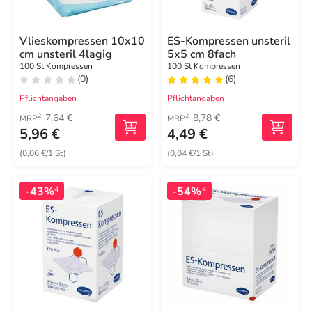
Vlieskompressen 10x10
ES-Kompressen unsteril
cm unsteril 4lagig
5x5 cm 8fach
100 St Kompressen
100 St Kompressen
(0)
(6)
Pflichtangaben
Pflichtangaben
7,64 €
8,78 €
2
2
MRP
MRP
5,96 €
4,49 €
(0,06 €/1 St)
(0,04 €/1 St)
-43%
-54%
4
4