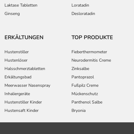
Laktase Tabletten
Loratadin
Ginseng
Desloratadin
ERKÄLTUNGEN
TOP PRODUKTE
Hustenstiller
Fieberthermometer
Hustenlöser
Neurodermitis Creme
Halsschmerztabletten
Zinksalbe
Erkältungsbad
Pantoprazol
Meerwasser Nasenspray
Fußpilz Creme
Inhaliergeräte
Mückenschutz
Hustenstiller Kinder
Panthenol Salbe
Hustensaft Kinder
Bryonia