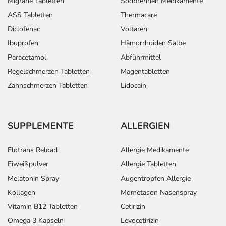
Migräne Tabletten
Sodbrennen Medikamente
ASS Tabletten
Thermacare
Diclofenac
Voltaren
Ibuprofen
Hämorrhoiden Salbe
Paracetamol
Abführmittel
Regelschmerzen Tabletten
Magentabletten
Zahnschmerzen Tabletten
Lidocain
SUPPLEMENTE
ALLERGIEN
Elotrans Reload
Allergie Medikamente
Eiweißpulver
Allergie Tabletten
Melatonin Spray
Augentropfen Allergie
Kollagen
Mometason Nasenspray
Vitamin B12 Tabletten
Cetirizin
Omega 3 Kapseln
Levocetirizin