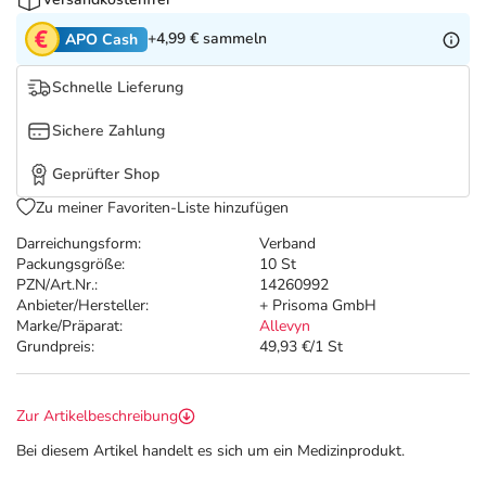
Refluthin, Lasea & Carmenthin Deals
Sport & Fitness
Täglich gut versorgt
+4,99 €
sammeln
APO Cash
Salus Deals
Tierapotheke
Schnelle Lieferung
Vitamine & Mineralstoffe
Sichere Zahlung
Geprüfter Shop
Marken
Zu meiner Favoriten-Liste hinzufügen
Darreichungsform:
Verband
Packungsgröße:
10 St
PZN/Art.Nr.:
14260992
Anbieter/Hersteller:
+ Prisoma GmbH
Marke/Präparat:
Allevyn
Grundpreis:
49,93 €/1 St
Zur Artikelbeschreibung
Bei diesem Artikel handelt es sich um ein Medizinprodukt.