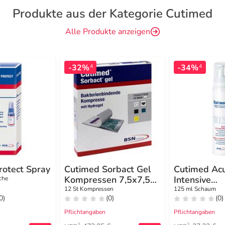
Produkte aus der Kategorie Cutimed
Alle Produkte anzeigen
-32%
-34%
4
4
rotect Spray
Cutimed Sorbact Gel
Cutimed Ac
Kompressen 7,5x7,5
Intensive
che
cm
Cremescha
12 St Kompressen
125 ml Schaum
0)
(0)
(0)
Urea
Pflichtangaben
Pflichtangaben
2
2