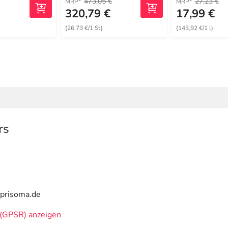
473,05 €
27,23 €
MRP
MRP
320,79 €
17,99 €
(26,73 €/1 St)
(143,92 €/1 l)
rs
@prisoma.de
(GPSR) anzeigen