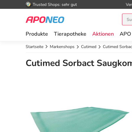
Trusted Shops: sehr gut
Ver
Produkte
Tierapotheke
Aktionen
APO
Startseite
Markenshops
Cutimed
Cutimed Sorba
Cutimed Sorbact Saugkom