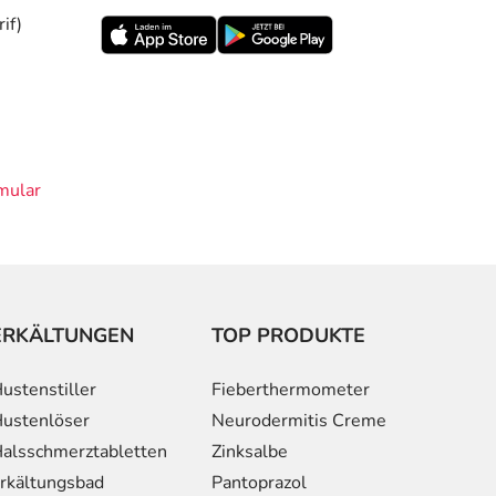
if)
mular
ERKÄLTUNGEN
TOP PRODUKTE
ustenstiller
Fieberthermometer
ustenlöser
Neurodermitis Creme
alsschmerztabletten
Zinksalbe
rkältungsbad
Pantoprazol