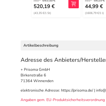
643,38 €
54,29 €
MRP
MRP
520,19 €
44,99 €
(43,35 €/1 St)
(1606,79 €/1 l)
Artikelbeschreibung
Adresse des Anbieters/Herstelle
+ Prisoma GmbH
Birkenstraße 6
71364 Winnenden
elektronische Adresse: https://prisoma.de/ | info
Angaben gem. EU-Produktsicherheitsverordnung 