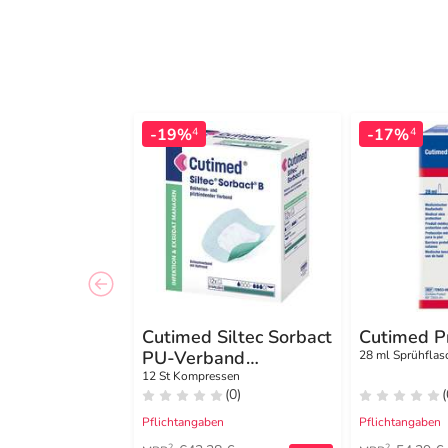
-19%
-17%
4
4
Cutimed Siltec Sorbact
Cutimed P
PU-Verband
28 ml Sprühflas
12,5x12,5 cm
12 St Kompressen
(0)
(
Pflichtangaben
Pflichtangaben
2
2