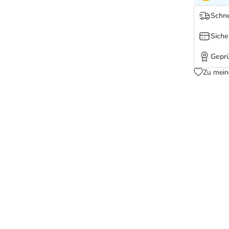
Schne
Siche
Geprü
Zu mein