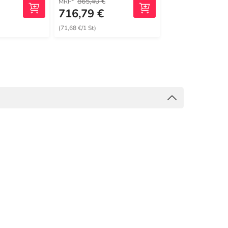
865,40 €
MRP
716,79 €
59,69 €
(71,68 €/1 St)