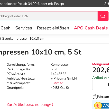
sandkostenfrei ab 34.99 € oder mit Rezept
Sc
 Cash
Services
Rezept einlösen
APO Cash Deals
ct Saugkompressen 10x10 cm
pressen 10x10 cm, 5 St
Mengenrab
Darreichungsform:
Kompressen
202,
Packungsgröße:
5 St
PZN/Art.Nr.:
14243522
Artikel ve
Anbieter/Hersteller:
+ Prisoma GmbH
Marke/Präparat:
Cutimed
Grundpreis:
40,53 €/1 St
Versan
Zur Artikelbeschreibung
AP