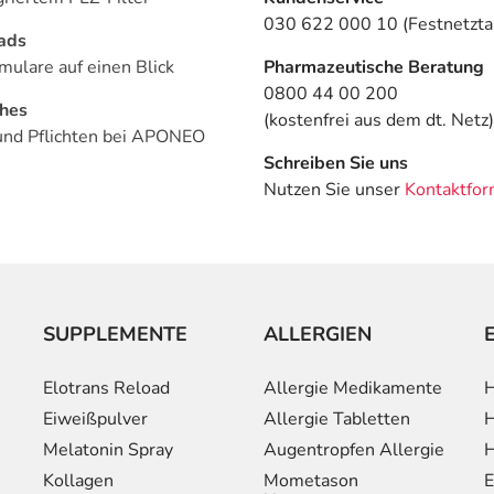
030 622 000 10 (Festnetztar
ads
mulare auf einen Blick
Pharmazeutische Beratung
0800 44 00 200
ches
(kostenfrei aus dem dt. Netz)
und Pflichten bei APONEO
Schreiben Sie uns
Nutzen Sie unser
Kontaktfor
SUPPLEMENTE
ALLERGIEN
Elotrans Reload
Allergie Medikamente
H
Eiweißpulver
Allergie Tabletten
H
Melatonin Spray
Augentropfen Allergie
H
Kollagen
Mometason
E