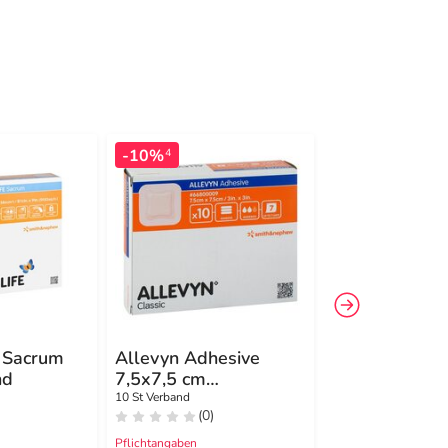
-10%
-46%
4
4
e Sacrum
Allevyn Adhesive
Allevyn
nd
7,5x7,5 cm
Schaumverba
hydrozell.Verband
17x18 cm haf
10 St Verband
12 St Verband
(0)
(0)
Pflichtangaben
Pflichtangaben