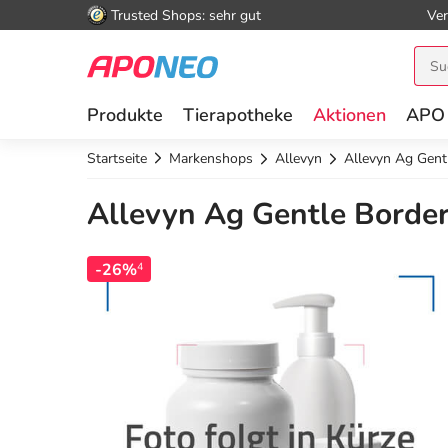
Trusted Shops: sehr gut
Ver
Produkte
Tierapotheke
Aktionen
APO
Startseite
Markenshops
Allevyn
Allevyn Ag Gen
Allevyn Ag Gentle Borde
-26%
4