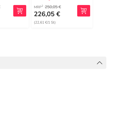
€
250,05 €
1.434,58 €
2
2
MRP
MRP
226,05 €
779,99 €
(22,61 €/1 St)
(65,00 €/1 St)