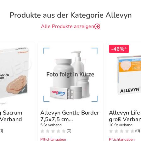
Produkte aus der Kategorie Allevyn
Alle Produkte anzeigen
-46%
4
g Sacrum
Allevyn Gentle Border
Allevyn Lif
 Verband
7,5x7,5 cm
groß Verba
Schaumverband
5 St Verband
10 St Verband
0)
(0)
(0)
Pflichtangaben
Pflichtangaben