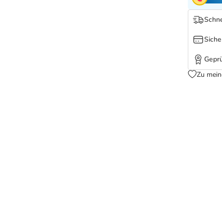
Schne
Siche
Geprü
Zu mein