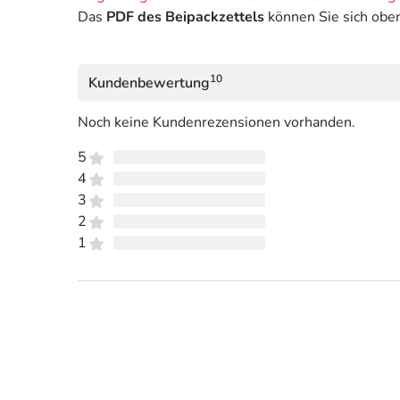
Das
PDF des Beipackzettels
können Sie sich obe
10
Kundenbewertung
Noch keine Kundenrezensionen vorhanden.
5
4
3
2
1