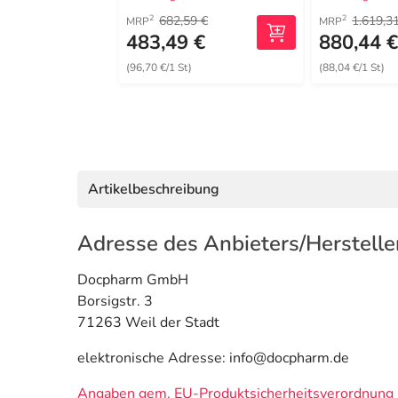
682,59 €
1.619,3
2
2
MRP
MRP
483,49 €
880,44 
(96,70 €/1 St)
(88,04 €/1 St)
Artikelbeschreibung
Adresse des Anbieters/Herstelle
Docpharm GmbH
Borsigstr. 3
71263 Weil der Stadt
elektronische Adresse: info@docpharm.de
Angaben gem. EU-Produktsicherheitsverordnung 