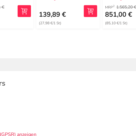
1 €
1.565,20 
2
MRP
€
139,89 €
851,00 €
(27,98 €/1 St)
(85,10 €/1 St)
rs
(GPSR) anzeigen