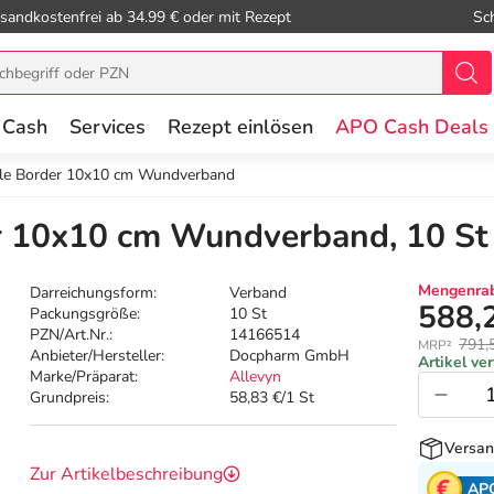
sandkostenfrei ab 34.99 € oder mit Rezept
Sc
 Cash
Services
Rezept einlösen
APO Cash Deals
tle Border 10x10 cm Wundverband
r 10x10 cm Wundverband, 10 St
Mengenrab
Darreichungsform:
Verband
588,
Packungsgröße:
10 St
PZN/Art.Nr.:
14166514
791,
MRP²
Anbieter/Hersteller:
Docpharm GmbH
Artikel ve
Marke/Präparat:
Allevyn
Grundpreis:
58,83 €/1 St
Versan
Zur Artikelbeschreibung
AP