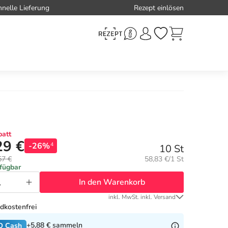
hnelle Lieferung
Rezept einlösen
att
29 €
-26%
4
10 St
Grundpreis:
57 €
58,83 €/1 St
rfügbar
In den Warenkorb
inkl. MwSt. inkl. Versand
dkostenfrei
+5,88 €
sammeln
O Cash