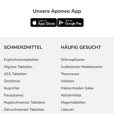
Unsere Aponeo App
SCHMERZMITTEL
HÄUFIG GESUCHT
Kopfschmerztabletten
Wärmepflaster
Migräne Tabletten
Sodbrennen Medikamente
ASS Tabletten
Thermacare
Diclofenac
Voltaren
Ibuprofen
Hämorrhoiden Salbe
Paracetamol
Abführmittel
Regelschmerzen Tabletten
Magentabletten
Zahnschmerzen Tabletten
Lidocain