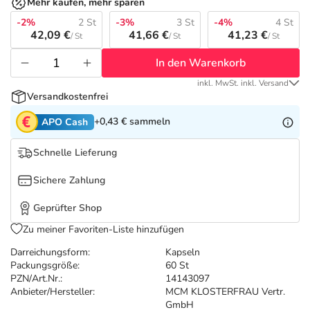
Refluthin, Lasea & Carmenthin Deals
Sport & Fitness
Täglich gut versorgt
Mehr kaufen, mehr sparen
-2%
2 St
-3%
3 St
-4%
4 St
42,09 €
41,66 €
41,23 €
/ St
/ St
/ St
Salus Deals
Tierapotheke
In den Warenkorb
Vitamine & Mineralstoffe
inkl. MwSt. inkl. Versand
Versandkostenfrei
Marken
+0,43 €
sammeln
APO Cash
Schnelle Lieferung
Sichere Zahlung
Geprüfter Shop
Zu meiner Favoriten-Liste hinzufügen
Darreichungsform:
Kapseln
Packungsgröße:
60 St
PZN/Art.Nr.:
14143097
Anbieter/Hersteller:
MCM KLOSTERFRAU Vertr.
GmbH