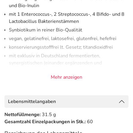
und Bio-Inulin
mit 1 Enterococcus-, 2 Streptococcus-, 4 Bifido- und 8
Lactobacillus Bakterienstämmen
Synbiotikum in reiner Bio-Qualität
vegan, gelatinefrei, laktosefrei, glutenfrei, hefefrei
konservierungsstofffrei lt. Gesetz; titandioxidfrei
mit exklusiv in Deutschland fermentierten,
synergistischen (einander ergänzenden und
verstärkenden) Bakterienkulturen
Mehr anzeigen
ProBio-Cult Pur 15
enthält 15 Milchsäurebakterien-
Kulturen für eine hohe Diversität
und
zusätzlich Bio-
Inulin
– einen löslichen Ballaststoff als bevorzugte
Lebensmittelangaben
Nahrungsgrundlage für die
nützlichen Darmbakterien.
Nettofüllmenge:
31.5 g
Anwendung
Gesamtzahl Einzelpackungen in Stk.:
60
Erwachsene und Kinder ab 6 Jahren nehmen einmal