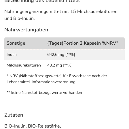
Bezeichnung des Lebensmittels
täglich 2 Kapseln vor oder zu einer Mahlzeit ein. 2
Kapseln enthalten die Anzahl von mind. 2 x 109
Nahrungsergänzungsmittel mit 15 Milchsäurekulturen
koloniebildenden Einheiten (KbE).
und Bio-Inulin.
Sollten Sie zeitgleich Antibiotika einnehmen, halten Sie 2
Nährwertangaben
Stunden Abstand zu dieser Einnahme.
Sonstige
(Tages)Portion 2 Kapseln %NRV*
Hinweise
Inulin
642,6 mg [**%]
Öko-Kontrollstelle: DE-ÖKO-013
Milchsäurekulturen
43,2 mg [**%]
Adresse des Lebensmittel-Unternehmens
* NRV (Nährstoffbezugswerte) für Erwachsene nach der
MCM KLOSTERFRAU Vertr. GmbH
Lebensmittel-Informationsverordnung
Geronsmühlengasse 1-11
50670 Köln
** keine Nährstoffbezugswerte vorhanden
Informationen zu diesem Lebensmittel (wie z. B. Zutaten,
Allergene) sind bei den Lebensmittelangaben als pdf
Zutaten
hinterlegt. (oben)
BIO-Inulin, BIO-Reisstärke,