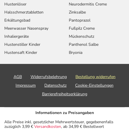
Hustenlöser
Neurodermitis Creme
Halsschmerztabletten
Zinksalbe
Erkältungsbad
Pantoprazol
Meerwasser Nasenspray
Fußpilz Creme
Inhaliergeräte
Mückenschutz
Hustenstiller Kinder
Panthenol Salbe
Hustensaft Kinder
Bryonia
AGB
Widerrufsbelehrung
Bestellung widerrufen
Impressum
Datenschutz
Cookie-Einstellungen
Barrierefreiheitserklärung
Informationen zu Preisangaben
Alle Preise inkl. gesetzlicher Mehrwertsteuer, gegebenenfalls
zuzüglich 3,99 €
Versandkosten
, ab 34,99 € Bestellwert