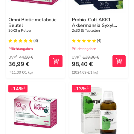
Omni Biotic metabolic
Probio-Cult AKK1
Beutel
Akkermansia Syxyl
Tabletten
30X3 g Pulver
2x30 St Tabletten
(3)
(4)
Pflichtangaben
Pflichtangaben
44,50 €
139,90 €
1
1
UVP
UVP
36,99 €
98,40 €
(411,00 €/1 kg)
(2024,69 €/1 kg)
-14%
-13%
3
3