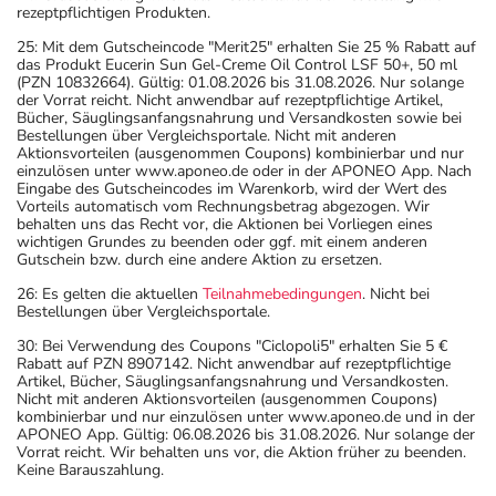
rezeptpflichtigen Produkten.
25: Mit dem Gutscheincode "Merit25" erhalten Sie 25 % Rabatt auf
das Produkt Eucerin Sun Gel-Creme Oil Control LSF 50+, 50 ml
(PZN 10832664). Gültig: 01.08.2026 bis 31.08.2026. Nur solange
der Vorrat reicht. Nicht anwendbar auf rezeptpflichtige Artikel,
Bücher, Säuglingsanfangsnahrung und Versandkosten sowie bei
Bestellungen über Vergleichsportale. Nicht mit anderen
Aktionsvorteilen (ausgenommen Coupons) kombinierbar und nur
einzulösen unter www.aponeo.de oder in der APONEO App. Nach
Eingabe des Gutscheincodes im Warenkorb, wird der Wert des
Vorteils automatisch vom Rechnungsbetrag abgezogen. Wir
behalten uns das Recht vor, die Aktionen bei Vorliegen eines
wichtigen Grundes zu beenden oder ggf. mit einem anderen
Gutschein bzw. durch eine andere Aktion zu ersetzen.
26: Es gelten die aktuellen
Teilnahmebedingungen
. Nicht bei
Bestellungen über Vergleichsportale.
30: Bei Verwendung des Coupons "Ciclopoli5" erhalten Sie 5 €
Rabatt auf PZN 8907142. Nicht anwendbar auf rezeptpflichtige
Artikel, Bücher, Säuglingsanfangsnahrung und Versandkosten.
Nicht mit anderen Aktionsvorteilen (ausgenommen Coupons)
kombinierbar und nur einzulösen unter www.aponeo.de und in der
APONEO App. Gültig: 06.08.2026 bis 31.08.2026. Nur solange der
Vorrat reicht. Wir behalten uns vor, die Aktion früher zu beenden.
Keine Barauszahlung.