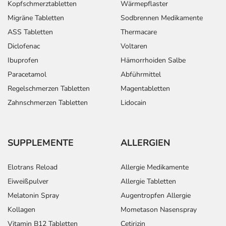
Kopfschmerztabletten
Wärmepflaster
Migräne Tabletten
Sodbrennen Medikamente
ASS Tabletten
Thermacare
Diclofenac
Voltaren
Ibuprofen
Hämorrhoiden Salbe
Paracetamol
Abführmittel
Regelschmerzen Tabletten
Magentabletten
Zahnschmerzen Tabletten
Lidocain
SUPPLEMENTE
ALLERGIEN
Elotrans Reload
Allergie Medikamente
Eiweißpulver
Allergie Tabletten
Melatonin Spray
Augentropfen Allergie
Kollagen
Mometason Nasenspray
Vitamin B12 Tabletten
Cetirizin