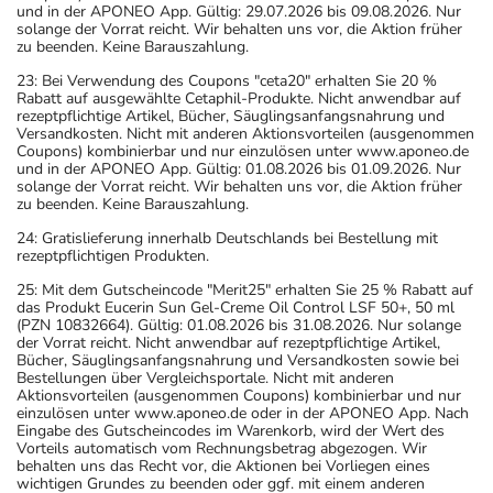
und in der APONEO App. Gültig: 29.07.2026 bis 09.08.2026. Nur
solange der Vorrat reicht. Wir behalten uns vor, die Aktion früher
zu beenden. Keine Barauszahlung.
23: Bei Verwendung des Coupons "ceta20" erhalten Sie 20 %
Rabatt auf ausgewählte Cetaphil-Produkte. Nicht anwendbar auf
rezeptpflichtige Artikel, Bücher, Säuglingsanfangsnahrung und
Versandkosten. Nicht mit anderen Aktionsvorteilen (ausgenommen
Coupons) kombinierbar und nur einzulösen unter www.aponeo.de
und in der APONEO App. Gültig: 01.08.2026 bis 01.09.2026. Nur
solange der Vorrat reicht. Wir behalten uns vor, die Aktion früher
zu beenden. Keine Barauszahlung.
24: Gratislieferung innerhalb Deutschlands bei Bestellung mit
rezeptpflichtigen Produkten.
25: Mit dem Gutscheincode "Merit25" erhalten Sie 25 % Rabatt auf
das Produkt Eucerin Sun Gel-Creme Oil Control LSF 50+, 50 ml
(PZN 10832664). Gültig: 01.08.2026 bis 31.08.2026. Nur solange
der Vorrat reicht. Nicht anwendbar auf rezeptpflichtige Artikel,
Bücher, Säuglingsanfangsnahrung und Versandkosten sowie bei
Bestellungen über Vergleichsportale. Nicht mit anderen
Aktionsvorteilen (ausgenommen Coupons) kombinierbar und nur
einzulösen unter www.aponeo.de oder in der APONEO App. Nach
Eingabe des Gutscheincodes im Warenkorb, wird der Wert des
Vorteils automatisch vom Rechnungsbetrag abgezogen. Wir
behalten uns das Recht vor, die Aktionen bei Vorliegen eines
wichtigen Grundes zu beenden oder ggf. mit einem anderen