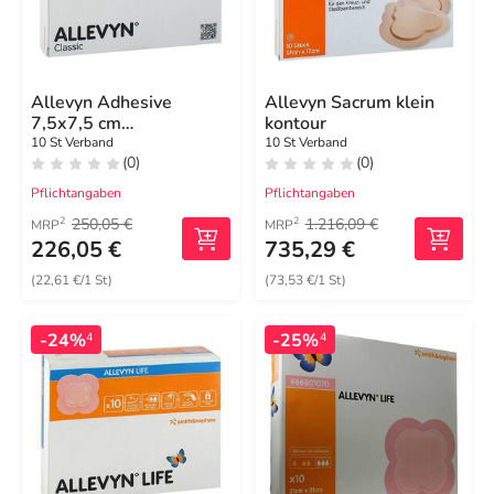
Allevyn Adhesive
Allevyn Sacrum klein
7,5x7,5 cm
kontour
hydrozell.Verband
10 St Verband
10 St Verband
(0)
(0)
Pflichtangaben
Pflichtangaben
250,05 €
1.216,09 €
2
2
MRP
MRP
226,05 €
735,29 €
(22,61 €/1 St)
(73,53 €/1 St)
-24%
-25%
4
4