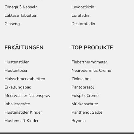
Omega 3 Kapseln
Levocetirizin
Laktase Tabletten
Loratadin
Ginseng
Desloratadin
ERKÄLTUNGEN
TOP PRODUKTE
Hustenstiller
Fieberthermometer
Hustenlöser
Neurodermitis Creme
Halsschmerztabletten
Zinksalbe
Erkältungsbad
Pantoprazol
Meerwasser Nasenspray
Fußpilz Creme
Inhaliergeräte
Mückenschutz
Hustenstiller Kinder
Panthenol Salbe
Hustensaft Kinder
Bryonia