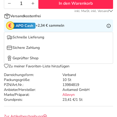
Refluthin, Lasea & Carmenthin Deals
Sport & Fitness
Täglich gut versorgt
In den Warenkorb
inkl. MwSt. inkl. Versand
Salus Deals
Tierapotheke
Versandkostenfrei
+2,34 €
sammeln
APO Cash
Vitamine & Mineralstoffe
Schnelle Lieferung
Marken
Sichere Zahlung
Geprüfter Shop
Zu meiner Favoriten-Liste hinzufügen
Darreichungsform:
Verband
Packungsgröße:
10 St
PZN/Art.Nr.:
13984819
Anbieter/Hersteller:
Avitamed GmbH
Marke/Präparat:
Allevyn
Grundpreis:
23,41 €/1 St
Zur Artikelbeschreibung