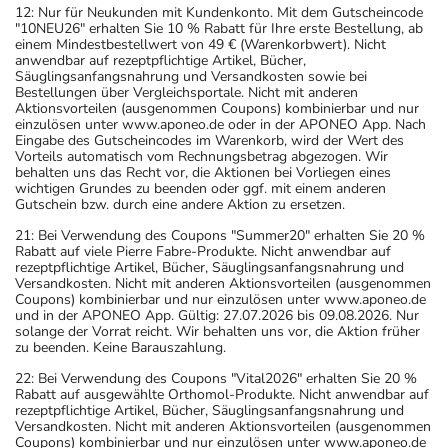
12: Nur für Neukunden mit Kundenkonto. Mit dem Gutscheincode
"10NEU26" erhalten Sie 10 % Rabatt für Ihre erste Bestellung, ab
einem Mindestbestellwert von 49 € (Warenkorbwert). Nicht
anwendbar auf rezeptpflichtige Artikel, Bücher,
Säuglingsanfangsnahrung und Versandkosten sowie bei
Bestellungen über Vergleichsportale. Nicht mit anderen
Aktionsvorteilen (ausgenommen Coupons) kombinierbar und nur
einzulösen unter www.aponeo.de oder in der APONEO App. Nach
Eingabe des Gutscheincodes im Warenkorb, wird der Wert des
Vorteils automatisch vom Rechnungsbetrag abgezogen. Wir
behalten uns das Recht vor, die Aktionen bei Vorliegen eines
wichtigen Grundes zu beenden oder ggf. mit einem anderen
Gutschein bzw. durch eine andere Aktion zu ersetzen.
21: Bei Verwendung des Coupons "Summer20" erhalten Sie 20 %
Rabatt auf viele Pierre Fabre-Produkte. Nicht anwendbar auf
rezeptpflichtige Artikel, Bücher, Säuglingsanfangsnahrung und
Versandkosten. Nicht mit anderen Aktionsvorteilen (ausgenommen
Coupons) kombinierbar und nur einzulösen unter www.aponeo.de
und in der APONEO App. Gültig: 27.07.2026 bis 09.08.2026. Nur
solange der Vorrat reicht. Wir behalten uns vor, die Aktion früher
zu beenden. Keine Barauszahlung.
22: Bei Verwendung des Coupons "Vital2026" erhalten Sie 20 %
Rabatt auf ausgewählte Orthomol-Produkte. Nicht anwendbar auf
rezeptpflichtige Artikel, Bücher, Säuglingsanfangsnahrung und
Versandkosten. Nicht mit anderen Aktionsvorteilen (ausgenommen
Coupons) kombinierbar und nur einzulösen unter www.aponeo.de