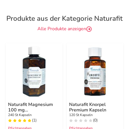
Produkte aus der Kategorie Naturafit
Alle Produkte anzeigen
Naturafit Magnesium
Naturafit Knorpel
100 mg
Premium Kapseln
Magnesiumglycinat
240 St Kapseln
120 St Kapseln
(1)
(0)
Kapseln
Pflichtangaben
Pflichtangaben