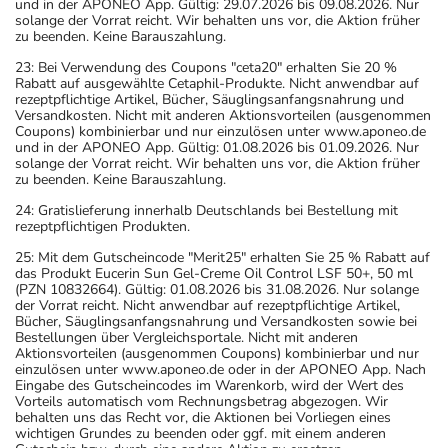
und in der APONEO App. Gültig: 29.07.2026 bis 09.08.2026. Nur
solange der Vorrat reicht. Wir behalten uns vor, die Aktion früher
zu beenden. Keine Barauszahlung.
23: Bei Verwendung des Coupons "ceta20" erhalten Sie 20 %
Rabatt auf ausgewählte Cetaphil-Produkte. Nicht anwendbar auf
rezeptpflichtige Artikel, Bücher, Säuglingsanfangsnahrung und
Versandkosten. Nicht mit anderen Aktionsvorteilen (ausgenommen
Coupons) kombinierbar und nur einzulösen unter www.aponeo.de
und in der APONEO App. Gültig: 01.08.2026 bis 01.09.2026. Nur
solange der Vorrat reicht. Wir behalten uns vor, die Aktion früher
zu beenden. Keine Barauszahlung.
24: Gratislieferung innerhalb Deutschlands bei Bestellung mit
rezeptpflichtigen Produkten.
25: Mit dem Gutscheincode "Merit25" erhalten Sie 25 % Rabatt auf
das Produkt Eucerin Sun Gel-Creme Oil Control LSF 50+, 50 ml
(PZN 10832664). Gültig: 01.08.2026 bis 31.08.2026. Nur solange
der Vorrat reicht. Nicht anwendbar auf rezeptpflichtige Artikel,
Bücher, Säuglingsanfangsnahrung und Versandkosten sowie bei
Bestellungen über Vergleichsportale. Nicht mit anderen
Aktionsvorteilen (ausgenommen Coupons) kombinierbar und nur
einzulösen unter www.aponeo.de oder in der APONEO App. Nach
Eingabe des Gutscheincodes im Warenkorb, wird der Wert des
Vorteils automatisch vom Rechnungsbetrag abgezogen. Wir
behalten uns das Recht vor, die Aktionen bei Vorliegen eines
wichtigen Grundes zu beenden oder ggf. mit einem anderen