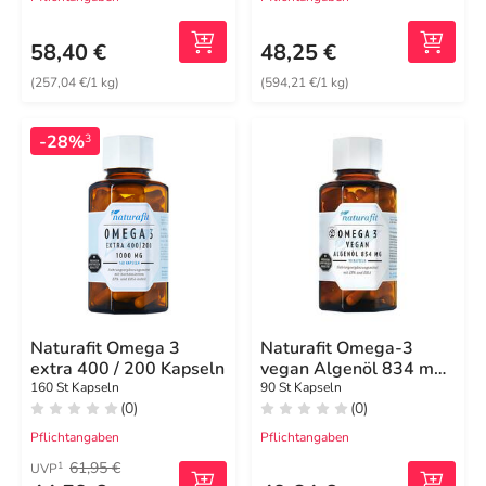
58,40 €
48,25 €
(257,04 €/1 kg)
(594,21 €/1 kg)
-28%
3
Naturafit Omega 3
Naturafit Omega-3
extra 400 / 200 Kapseln
vegan Algenöl 834 mg
Kapseln
160 St Kapseln
90 St Kapseln
(0)
(0)
Pflichtangaben
Pflichtangaben
61,95 €
1
UVP