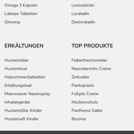
Omega 3 Kapseln
Levocetirizin
Laktase Tabletten
Loratadin
Ginseng
Desloratadin
ERKÄLTUNGEN
TOP PRODUKTE
Hustenstiller
Fieberthermometer
Hustenlöser
Neurodermitis Creme
Halsschmerztabletten
Zinksalbe
Erkältungsbad
Pantoprazol
Meerwasser Nasenspray
Fußpilz Creme
Inhaliergeräte
Mückenschutz
Hustenstiller Kinder
Panthenol Salbe
Hustensaft Kinder
Bryonia