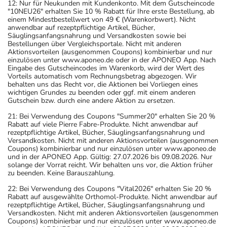
12: Nur für Neukunden mit Kundenkonto. Mit dem Gutscheincode
"10NEU26" erhalten Sie 10 % Rabatt für Ihre erste Bestellung, ab
einem Mindestbestellwert von 49 € (Warenkorbwert). Nicht
anwendbar auf rezeptpflichtige Artikel, Bücher,
Säuglingsanfangsnahrung und Versandkosten sowie bei
Bestellungen über Vergleichsportale. Nicht mit anderen
Aktionsvorteilen (ausgenommen Coupons) kombinierbar und nur
einzulösen unter www.aponeo.de oder in der APONEO App. Nach
Eingabe des Gutscheincodes im Warenkorb, wird der Wert des
Vorteils automatisch vom Rechnungsbetrag abgezogen. Wir
behalten uns das Recht vor, die Aktionen bei Vorliegen eines
wichtigen Grundes zu beenden oder ggf. mit einem anderen
Gutschein bzw. durch eine andere Aktion zu ersetzen.
21: Bei Verwendung des Coupons "Summer20" erhalten Sie 20 %
Rabatt auf viele Pierre Fabre-Produkte. Nicht anwendbar auf
rezeptpflichtige Artikel, Bücher, Säuglingsanfangsnahrung und
Versandkosten. Nicht mit anderen Aktionsvorteilen (ausgenommen
Coupons) kombinierbar und nur einzulösen unter www.aponeo.de
und in der APONEO App. Gültig: 27.07.2026 bis 09.08.2026. Nur
solange der Vorrat reicht. Wir behalten uns vor, die Aktion früher
zu beenden. Keine Barauszahlung.
22: Bei Verwendung des Coupons "Vital2026" erhalten Sie 20 %
Rabatt auf ausgewählte Orthomol-Produkte. Nicht anwendbar auf
rezeptpflichtige Artikel, Bücher, Säuglingsanfangsnahrung und
Versandkosten. Nicht mit anderen Aktionsvorteilen (ausgenommen
Coupons) kombinierbar und nur einzulösen unter www.aponeo.de