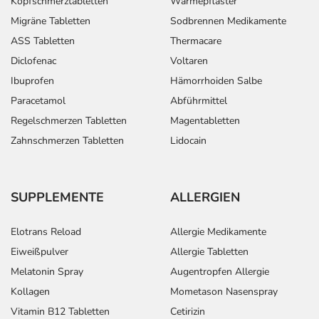
Kopfschmerztabletten
Wärmepflaster
Migräne Tabletten
Sodbrennen Medikamente
ASS Tabletten
Thermacare
Diclofenac
Voltaren
Ibuprofen
Hämorrhoiden Salbe
Paracetamol
Abführmittel
Regelschmerzen Tabletten
Magentabletten
Zahnschmerzen Tabletten
Lidocain
SUPPLEMENTE
ALLERGIEN
Elotrans Reload
Allergie Medikamente
Eiweißpulver
Allergie Tabletten
Melatonin Spray
Augentropfen Allergie
Kollagen
Mometason Nasenspray
Vitamin B12 Tabletten
Cetirizin