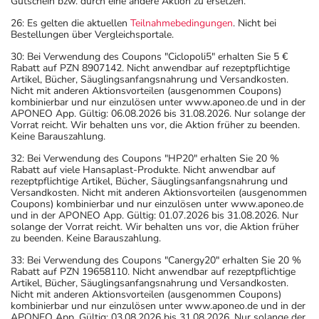
Gutschein bzw. durch eine andere Aktion zu ersetzen.
26: Es gelten die aktuellen
Teilnahmebedingungen
. Nicht bei
Bestellungen über Vergleichsportale.
30: Bei Verwendung des Coupons "Ciclopoli5" erhalten Sie 5 €
Rabatt auf PZN 8907142. Nicht anwendbar auf rezeptpflichtige
Artikel, Bücher, Säuglingsanfangsnahrung und Versandkosten.
Nicht mit anderen Aktionsvorteilen (ausgenommen Coupons)
kombinierbar und nur einzulösen unter www.aponeo.de und in der
APONEO App. Gültig: 06.08.2026 bis 31.08.2026. Nur solange der
Vorrat reicht. Wir behalten uns vor, die Aktion früher zu beenden.
Keine Barauszahlung.
32: Bei Verwendung des Coupons "HP20" erhalten Sie 20 %
Rabatt auf viele Hansaplast-Produkte. Nicht anwendbar auf
rezeptpflichtige Artikel, Bücher, Säuglingsanfangsnahrung und
Versandkosten. Nicht mit anderen Aktionsvorteilen (ausgenommen
Coupons) kombinierbar und nur einzulösen unter www.aponeo.de
und in der APONEO App. Gültig: 01.07.2026 bis 31.08.2026. Nur
solange der Vorrat reicht. Wir behalten uns vor, die Aktion früher
zu beenden. Keine Barauszahlung.
33: Bei Verwendung des Coupons "Canergy20" erhalten Sie 20 %
Rabatt auf PZN 19658110. Nicht anwendbar auf rezeptpflichtige
Artikel, Bücher, Säuglingsanfangsnahrung und Versandkosten.
Nicht mit anderen Aktionsvorteilen (ausgenommen Coupons)
kombinierbar und nur einzulösen unter www.aponeo.de und in der
APONEO App. Gültig: 03.08.2026 bis 31.08.2026. Nur solange der