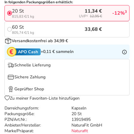
Refluthin, Lasea & Carmenthin Deals
Sport & Fitness
Täglich gut versorgt
In folgenden Packungsgrößen erhältlich:
11,34 €
20 St
3
-12%
UVP¹
12,95 €
815,83 €/1 kg
Salus Deals
Tierapotheke
60 St
33,68 €
805,74 €/1 kg
Vitamine & Mineralstoffe
Versandkostenfrei ab 34,99 €
+0,11 €
sammeln
APO Cash
Marken
Schnelle Lieferung
Sichere Zahlung
Geprüfter Shop
Zu meiner Favoriten-Liste hinzufügen
Darreichungsform:
Kapseln
Packungsgröße:
20 St
PZN/Art.Nr.:
13919495
Anbieter/Hersteller:
NaturaFit GmbH
Marke/Präparat:
Naturafit