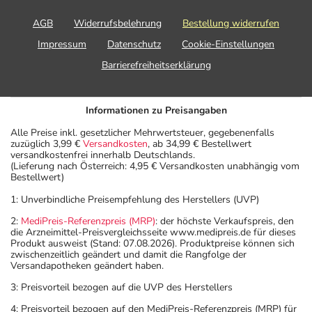
AGB
Widerrufsbelehrung
Bestellung widerrufen
Impressum
Datenschutz
Cookie-Einstellungen
Barrierefreiheitserklärung
Informationen zu Preisangaben
Alle Preise inkl. gesetzlicher Mehrwertsteuer, gegebenenfalls
zuzüglich 3,99 €
Versandkosten
, ab 34,99 € Bestellwert
versandkostenfrei innerhalb Deutschlands.
(Lieferung nach Österreich: 4,95 € Versandkosten unabhängig vom
Bestellwert)
1: Unverbindliche Preisempfehlung des Herstellers (UVP)
2:
MediPreis-Referenzpreis (MRP)
: der höchste Verkaufspreis, den
die Arzneimittel-Preisvergleichsseite www.medipreis.de für dieses
Produkt ausweist (Stand: 07.08.2026). Produktpreise können sich
zwischenzeitlich geändert und damit die Rangfolge der
Versandapotheken geändert haben.
3: Preisvorteil bezogen auf die UVP des Herstellers
4: Preisvorteil bezogen auf den MediPreis-Referenzpreis (MRP) für