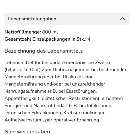
Mangelernährung und/oder bei unzureichender
Nahrungsaufnahme (z.B. bei Essstörungen,
Appetitlosigkeit, diätetischer Restriktionen), erhöhtem
Lebensmittelangaben
Energie- und Nährstoffbedarf (z.B. bei Infektionen,
chronischen Erkrankungen, Krebserkrankungen,
Nettofüllmenge:
800 ml
Aufholwachstum), perioperativer Ernährung
Gesamtzahl Einzelpackungen in Stk.:
4
Anwendung
Bezeichnung des Lebensmittels
Zur ausschließlichen Ernährung: Empfehlung des Arztes
Lebensmittel für besondere medizinische Zwecke
beachten.
(bilanzierte Diät) Zum Diätmanagement bei bestehender
Mangelernährung oder bei Risiko für eine
Zur ergänzenden Ernährung: 1-3 Flaschen täglich.
Mangelernährung und/oder bei unzureichender
Lagerungs- und Gebrauchshinweise auf dem Produkt
Nahrungsaufnahme (z.B. bei Essstörungen,
beachten.
Appetitlosigkeit, diätetischer Restriktionen), erhöhtem
Hinweise
Energie- und Nährstoffbedarf (z.B. bei Infektionen,
chronischen Erkrankungen, Krebserkrankungen,
Unter ärztlicher Aufsicht verwenden
Aufholwachstum), perioperativer Ernährung
Geeignet für Kinder ab 1 Jahr
Nährwertangaben