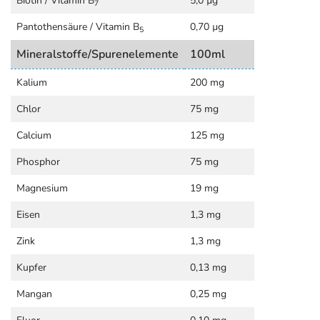
Biotin / Vitamin B
5,0 µg
7
Pantothensäure / Vitamin B
0,70 µg
5
Mineralstoffe/Spurenelemente
100ml
Kalium
200 mg
Chlor
75 mg
Calcium
125 mg
Phosphor
75 mg
Magnesium
19 mg
Eisen
1,3 mg
Zink
1,3 mg
Kupfer
0,13 mg
Mangan
0,25 mg