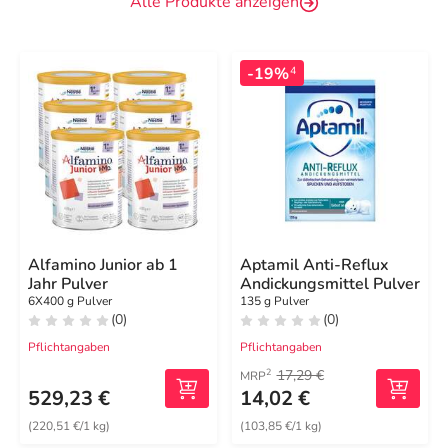
Alle Produkte anzeigen
-19%
4
Alfamino Junior ab 1
Aptamil Anti-Reflux
Jahr Pulver
Andickungsmittel Pulver
6X400 g Pulver
135 g Pulver
(0)
(0)
Pflichtangaben
Pflichtangaben
17,29 €
2
MRP
529,23 €
14,02 €
(220,51 €/1 kg)
(103,85 €/1 kg)