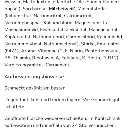
Wasser, Maltodextrin, pflanzliche Öle (Sonnenblumen-,
Rapsöl), Saccharose,
Milcheiweiß
, Mineralstoffe
(Kaliumcitrat, Natriumcitrat, Calciumcitrat,
Natriumphosphat, Kaliumchlorid, Magnesiumcitrat,
Magnesiumoxid, Eisensulfat, Zinksulfat, Mangansulfat,
Kupfersulfat, Natriumfluorid, Chromchlorid, Kaliumiodid,
Natriummolybdat, Natriumselenat), Stärke, Emulgator
(E471), Aroma, Vitamine (C, E, Niacin, Pantothensäure,
B6, Thiamin, Riboflavin, A, Folsäure, K, Biotin, D, B12),
Verdickungsmittel (Carrageen).
Aufbewahrungshinweise
Schmeckt gekühlt am besten.
Ungeöffnet, kühl und trocken lagern. Vor Gebrauch gut
schütteln.
Geöffnete Flasche wiederverschließen, im Kühlschrank
aufbewahren und innerhalb von 24 Std. verbrauchen.