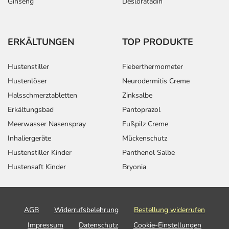
Ginseng
Desloratadin
ERKÄLTUNGEN
TOP PRODUKTE
Hustenstiller
Fieberthermometer
Hustenlöser
Neurodermitis Creme
Halsschmerztabletten
Zinksalbe
Erkältungsbad
Pantoprazol
Meerwasser Nasenspray
Fußpilz Creme
Inhaliergeräte
Mückenschutz
Hustenstiller Kinder
Panthenol Salbe
Hustensaft Kinder
Bryonia
AGB
Widerrufsbelehrung
Bestellung widerrufen
Impressum
Datenschutz
Cookie-Einstellungen