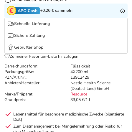
Refluthin, Lasea & Carmenthin Deals
Sport & Fitness
Täglich gut versorgt
+0,26 €
sammeln
APO Cash
Salus Deals
Tierapotheke
Schnelle Lieferung
Vitamine & Mineralstoffe
Sichere Zahlung
Geprüfter Shop
Marken
Zu meiner Favoriten-Liste hinzufügen
Darreichungsform:
Flüssigkeit
Packungsgröße:
4X200 ml
PZN/Art.Nr.:
13912429
Anbieter/Hersteller:
Nestle Health Science
(Deutschland) GmbH
Marke/Präparat:
Resource
Grundpreis:
33,05 €/1 l
Lebensmittel für besondere medizinische Zwecke (bilanzierte
Diät)
Zum Diätmanagement bei Mangelernährung oder Risiko für
eine Mangelernährung