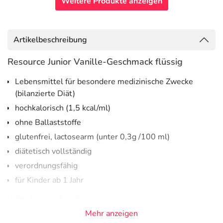
Weitere Produkte anzeigen
Artikelbeschreibung
Resource Junior Vanille-Geschmack flüssig
Lebensmittel für besondere medizinische Zwecke
(bilanzierte Diät)
hochkalorisch (1,5 kcal/ml)
ohne Ballaststoffe
glutenfrei, lactosearm (unter 0,3g /100 ml)
diätetisch vollständig
verordnungsfähig
für Kinder ab 1 Jahr
Indikationen:
Zum Diätmanagement bei bestehender
Mangelernährung oder bei Risiko für eine
Mehr anzeigen