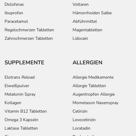
Diclofenac
Voltaren
Ibuprofen
Hämorrhoiden Salbe
Paracetamol
Abführmittel
Regelschmerzen Tabletten
Magentabletten
Zahnschmerzen Tabletten
Lidocain
SUPPLEMENTE
ALLERGIEN
Elotrans Reload
Allergie Medikamente
Eiweißpulver
Allergie Tabletten
Melatonin Spray
Augentropfen Allergie
Kollagen
Mometason Nasenspray
Vitamin B12 Tabletten
Cetirizin
Omega 3 Kapseln
Levocetirizin
Laktase Tabletten
Loratadin