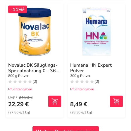
-11%
3
Novalac BK Säuglings-
Humana HN Expert
Spezialnahrung 0 - 36
Pulver
Mon.Pulver
800 g Pulver
300 g Pulver
(0)
(0)
Pflichtangaben
Pflichtangaben
24,98 €
1
UVP
22,29 €
8,49 €
(27,86 €/1 kg)
(28,30 €/1 kg)