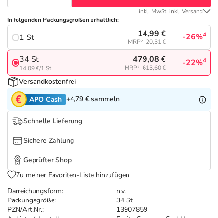
Refluthin, Lasea & Carmenthin Deals
Sport & Fitness
Täglich gut versorgt
inkl. MwSt. inkl. Versand
In folgenden Packungsgrößen erhältlich:
Salus Deals
Tierapotheke
14,99 €
4
-26%
1 St
MRP²
20,31 €
Vitamine & Mineralstoffe
479,08 €
34 St
4
-22%
MRP²
613,60 €
14,09 €/1 St
Versandkostenfrei
Marken
+4,79 €
sammeln
APO Cash
Schnelle Lieferung
Sichere Zahlung
Geprüfter Shop
Zu meiner Favoriten-Liste hinzufügen
Darreichungsform:
n.v.
Packungsgröße:
34 St
PZN/Art.Nr.:
13907859