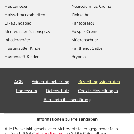
Hustenlöser
Neurodermitis Creme
Halsschmerztabletten
Zinksalbe
Erkältungsbad
Pantoprazol
Meerwasser Nasenspray
Fußpilz Creme
Inhaliergeräte
Mückenschutz
Hustenstiller Kinder
Panthenol Salbe
Hustensaft Kinder
Bryonia
AGB
Widerrufsbelehrung
Bestellung widerrufen
Impressum
Datenschutz
Cookie-Einstellungen
Barrierefreiheitserklärung
Informationen zu Preisangaben
Alle Preise inkl. gesetzlicher Mehrwertsteuer, gegebenenfalls
zuzüglich 3,99 €
Versandkosten
, ab 34,99 € Bestellwert