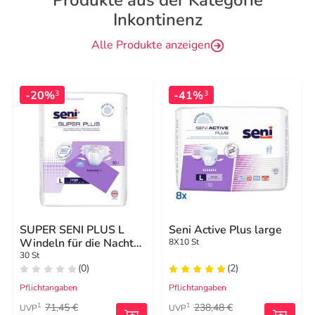
Produkte aus der Kategorie
Inkontinenz
Alle Produkte anzeigen
-20%
-41%
3
3
SUPER SENI PLUS L
Seni Active Plus large
Windeln für die Nacht
8X10 St
für Erwachsene
30 St
(0)
(2)
Pflichtangaben
Pflichtangaben
71,45 €
238,48 €
1
1
UVP
UVP