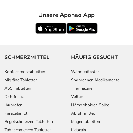
Unsere Aponeo App
SCHMERZMITTEL
HÄUFIG GESUCHT
Kopfschmerztabletten
Wärmepflaster
Migräne Tabletten
Sodbrennen Medikamente
ASS Tabletten
Thermacare
Diclofenac
Voltaren
Ibuprofen
Hämorrhoiden Salbe
Paracetamol
Abführmittel
Regelschmerzen Tabletten
Magentabletten
Zahnschmerzen Tabletten
Lidocain