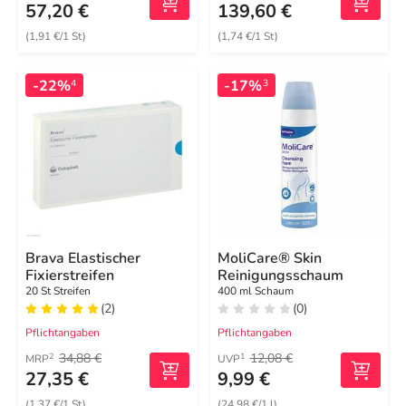
57,20 €
139,60 €
(1,91 €/1 St)
(1,74 €/1 St)
-22%
-17%
4
3
Brava Elastischer
MoliCare® Skin
Fixierstreifen
Reinigungsschaum
20 St Streifen
400 ml Schaum
(2)
(0)
Pflichtangaben
Pflichtangaben
34,88 €
12,08 €
2
1
MRP
UVP
27,35 €
9,99 €
(1,37 €/1 St)
(24,98 €/1 l)