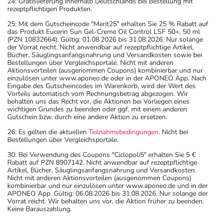
24: Gratislieferung innerhalb Deutschlands bei Bestellung mit
rezeptpflichtigen Produkten.
25: Mit dem Gutscheincode "Merit25" erhalten Sie 25 % Rabatt auf
das Produkt Eucerin Sun Gel-Creme Oil Control LSF 50+, 50 ml
(PZN 10832664). Gültig: 01.08.2026 bis 31.08.2026. Nur solange
der Vorrat reicht. Nicht anwendbar auf rezeptpflichtige Artikel,
Bücher, Säuglingsanfangsnahrung und Versandkosten sowie bei
Bestellungen über Vergleichsportale. Nicht mit anderen
Aktionsvorteilen (ausgenommen Coupons) kombinierbar und nur
einzulösen unter www.aponeo.de oder in der APONEO App. Nach
Eingabe des Gutscheincodes im Warenkorb, wird der Wert des
Vorteils automatisch vom Rechnungsbetrag abgezogen. Wir
behalten uns das Recht vor, die Aktionen bei Vorliegen eines
wichtigen Grundes zu beenden oder ggf. mit einem anderen
Gutschein bzw. durch eine andere Aktion zu ersetzen.
26: Es gelten die aktuellen
Teilnahmebedingungen
. Nicht bei
Bestellungen über Vergleichsportale.
30: Bei Verwendung des Coupons "Ciclopoli5" erhalten Sie 5 €
Rabatt auf PZN 8907142. Nicht anwendbar auf rezeptpflichtige
Artikel, Bücher, Säuglingsanfangsnahrung und Versandkosten.
Nicht mit anderen Aktionsvorteilen (ausgenommen Coupons)
kombinierbar und nur einzulösen unter www.aponeo.de und in der
APONEO App. Gültig: 06.08.2026 bis 31.08.2026. Nur solange der
Vorrat reicht. Wir behalten uns vor, die Aktion früher zu beenden.
Keine Barauszahlung.