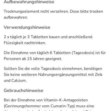
Aufbewahrungshinweise
Zink trägt zur Erhaltung normaler Haut bei.
Adresse des Lebensmittel-Unternehmens
Trocknungselement nicht verzehren. Dose bitte trocken
aufbewahren.
Dr. Jacob's Medical GmbH
Platter Straße 92
Verwendungshinweise
65232 Taunusstein
2 x täglich je 3 Tabletten kauen und anschließend
Informationen zu diesem Lebensmittel (wie z. B. Zutaten,
Flüssigkeit nachtrinken.
Allergene) sind bei den Lebensmittelangaben als pdf
Die Einnahme von täglich 6 Tabletten (Tagesdosis) ist für
hinterlegt. (oben)
Personen ab 15 Jahren geeignet.
Sollten Sie die volle Tagesdosis einnehmen, benötigen
Sie keine weiteren Nahrungsergänzungsmittel mit Zink
und Calcium.
Gebrauchshinweise
Bei der Einnahme von Vitamin-K-Antagonisten
(Gerinnungshemmer vom Cumarin-Typ) muss eine