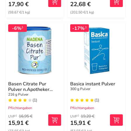
17,90 €
22,68 €
(59,67 €/1 kg)
(202,50 €/1 kg)
-6%
-17%
3
3
Basen Citrate Pur
Basica instant Pulver
Pulver n.Apotheker
300 g Pulver
Rudolf Keil
216 g Pulver
(1)
(1)
Pflichtangaben
Pflichtangaben
16,95 €
19,20 €
1
1
UVP
UVP
15,91 €
15,91 €