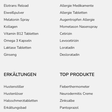
Elotrans Reload
Allergie Medikamente
Eiweißpulver
Allergie Tabletten
Melatonin Spray
Augentropfen Allergie
Kollagen
Mometason Nasenspray
Vitamin B12 Tabletten
Cetirizin
Omega 3 Kapseln
Levocetirizin
Laktase Tabletten
Loratadin
Ginseng
Desloratadin
ERKÄLTUNGEN
TOP PRODUKTE
Hustenstiller
Fieberthermometer
Hustenlöser
Neurodermitis Creme
Halsschmerztabletten
Zinksalbe
Erkältungsbad
Pantoprazol