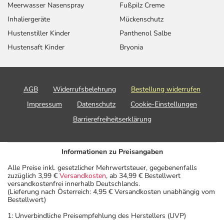
Meerwasser Nasenspray
Fußpilz Creme
Inhaliergeräte
Mückenschutz
Hustenstiller Kinder
Panthenol Salbe
Hustensaft Kinder
Bryonia
AGB
Widerrufsbelehrung
Bestellung widerrufen
Impressum
Datenschutz
Cookie-Einstellungen
Barrierefreiheitserklärung
Informationen zu Preisangaben
Alle Preise inkl. gesetzlicher Mehrwertsteuer, gegebenenfalls
zuzüglich 3,99 €
Versandkosten
, ab 34,99 € Bestellwert
versandkostenfrei innerhalb Deutschlands.
(Lieferung nach Österreich: 4,95 € Versandkosten unabhängig vom
Bestellwert)
1: Unverbindliche Preisempfehlung des Herstellers (UVP)