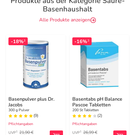
Produkte aus der Kategorie Säure-
Basenhaushalt
Alle Produkte anzeigen
-18%
-16%
3
3
Basenpulver plus Dr.
Basentabs pH Balance
Jacobs
Pascoe Tabletten
300 g Pulver
200 St Tabletten
(9)
(2)
Pflichtangaben
Pflichtangaben
21,90 €
26,99 €
1
1
UVP
UVP