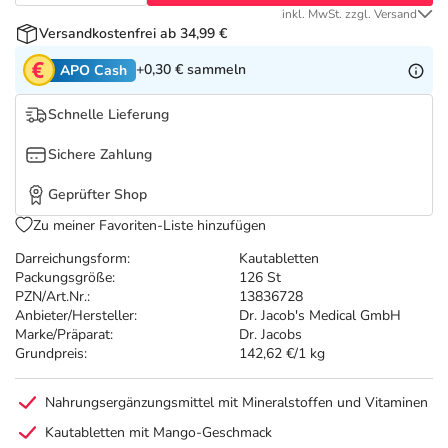
Refluthin, Lasea & Carmenthin Deals
Sport & Fitness
Täglich gut versorgt
inkl. MwSt. zzgl. Versand
Versandkostenfrei ab 34,99 €
Salus Deals
Tierapotheke
+0,30 €
sammeln
APO Cash
Schnelle Lieferung
Vitamine & Mineralstoffe
Sichere Zahlung
Marken
Geprüfter Shop
Zu meiner Favoriten-Liste hinzufügen
Darreichungsform:
Kautabletten
Packungsgröße:
126 St
PZN/Art.Nr.:
13836728
Anbieter/Hersteller:
Dr. Jacob's Medical GmbH
Marke/Präparat:
Dr. Jacobs
Grundpreis:
142,62 €/1 kg
Nahrungsergänzungsmittel mit Mineralstoffen und Vitaminen
Kautabletten mit Mango-Geschmack