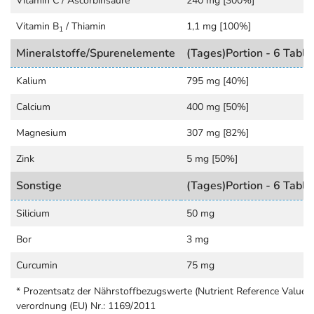
Muskelfunktion und Nervensystem (Magnesium,
Vitamin C / Ascorbinsäure
240 mg [300%]
Kalium)*
Vitamin B
/ Thiamin
1,1 mg [100%]
1
Erhaltung von Knochen (Magnesium, Calcium, Vitamin
Mineralstoffe/Spurenelemente
(Tages)Portion - 6 Tabl
D und K)*
Verminderung von Müdigkeit und Energiestoffwechsel
Kalium
795 mg [40%]
(Vitamin C, Magnesium)*
Calcium
400 mg [50%]
Kollagenbildung für die normale Knorpel-Funktion
(Vitamin C)*
Magnesium
307 mg [82%]
Immunsystem (Vitamin C und D, Zink)*
Zink
5 mg [50%]
Herzfunktion (Vitamin B1)*
Sonstige
(Tages)Portion - 6 Tabl
Aufrechterhaltung eines normalen Blutdrucks (Kalium)*
Säure-Basen-Stoffwechsel und Erhaltung von Haaren,
Silicium
50 mg
Haut und Nägeln (Zink)*
Bor
3 mg
Leckere Kautablette sorgt für bequeme Einnahme
Curcumin
75 mg
Dr. Jacob’s BasenGOLD lässt sich besonders einfach und
* Prozentsatz der Nährstoffbezugswerte (Nutrient Reference Values
bequem einnehmen. Für diejenigen, die ungerne
verordnung (EU) Nr.: 1169/2011