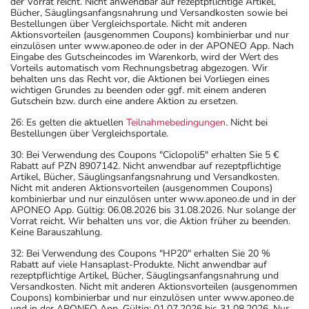
der Vorrat reicht. Nicht anwendbar auf rezeptpflichtige Artikel,
Bücher, Säuglingsanfangsnahrung und Versandkosten sowie bei
Bestellungen über Vergleichsportale. Nicht mit anderen
Aktionsvorteilen (ausgenommen Coupons) kombinierbar und nur
einzulösen unter www.aponeo.de oder in der APONEO App. Nach
Eingabe des Gutscheincodes im Warenkorb, wird der Wert des
Vorteils automatisch vom Rechnungsbetrag abgezogen. Wir
behalten uns das Recht vor, die Aktionen bei Vorliegen eines
wichtigen Grundes zu beenden oder ggf. mit einem anderen
Gutschein bzw. durch eine andere Aktion zu ersetzen.
26: Es gelten die aktuellen
Teilnahmebedingungen
. Nicht bei
Bestellungen über Vergleichsportale.
30: Bei Verwendung des Coupons "Ciclopoli5" erhalten Sie 5 €
Rabatt auf PZN 8907142. Nicht anwendbar auf rezeptpflichtige
Artikel, Bücher, Säuglingsanfangsnahrung und Versandkosten.
Nicht mit anderen Aktionsvorteilen (ausgenommen Coupons)
kombinierbar und nur einzulösen unter www.aponeo.de und in der
APONEO App. Gültig: 06.08.2026 bis 31.08.2026. Nur solange der
Vorrat reicht. Wir behalten uns vor, die Aktion früher zu beenden.
Keine Barauszahlung.
32: Bei Verwendung des Coupons "HP20" erhalten Sie 20 %
Rabatt auf viele Hansaplast-Produkte. Nicht anwendbar auf
rezeptpflichtige Artikel, Bücher, Säuglingsanfangsnahrung und
Versandkosten. Nicht mit anderen Aktionsvorteilen (ausgenommen
Coupons) kombinierbar und nur einzulösen unter www.aponeo.de
und in der APONEO App. Gültig: 01.07.2026 bis 31.08.2026. Nur