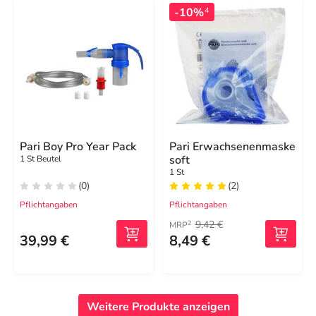
-10%
4
Pari Boy Pro Year Pack
Pari Erwachsenenmaske
soft
1 St Beutel
1 St
(0)
(2)
Pflichtangaben
Pflichtangaben
9,42 €
2
MRP
39,99 €
8,49 €
Weitere Produkte anzeigen