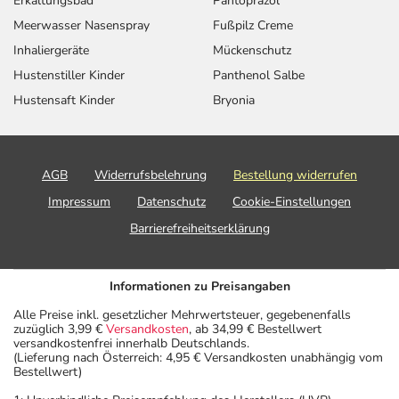
Erkältungsbad
Pantoprazol
Meerwasser Nasenspray
Fußpilz Creme
Inhaliergeräte
Mückenschutz
Hustenstiller Kinder
Panthenol Salbe
Hustensaft Kinder
Bryonia
AGB
Widerrufsbelehrung
Bestellung widerrufen
Impressum
Datenschutz
Cookie-Einstellungen
Barrierefreiheitserklärung
Informationen zu Preisangaben
Alle Preise inkl. gesetzlicher Mehrwertsteuer, gegebenenfalls
zuzüglich 3,99 €
Versandkosten
, ab 34,99 € Bestellwert
versandkostenfrei innerhalb Deutschlands.
(Lieferung nach Österreich: 4,95 € Versandkosten unabhängig vom
Bestellwert)