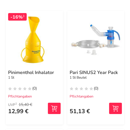
-16%
3
Pinimenthol Inhalator
Pari SINUS2 Year Pack
1 St
1 St Beutel
(0)
(0)
Pflichtangaben
Pflichtangaben
15,40 €
1
UVP
12,99 €
51,13 €