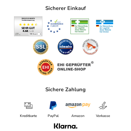
HERMES Arzneimittel GmbH
Sicherer Einkauf
Georg-Kalb-Str. 5-8
82049 Pullach im Isartal
elektronische Adresse: vertrieb@hermes-
arzneimittel.com
Angaben gem. EU-Produktsicherheitsverordnung (GPSR)
anzeigen
Das
PDF des Beipackzettels
können Sie sich oben
herunterladen.
Sichere Zahlung
Kreditkarte
PayPal
Amazon
Vorkasse