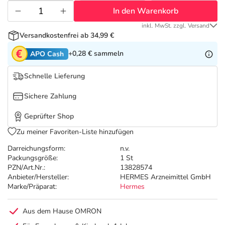
Refluthin, Lasea & Carmenthin Deals
Sport & Fitness
Täglich gut versorgt
In den Warenkorb
inkl. MwSt. zzgl. Versand
Salus Deals
Tierapotheke
Versandkostenfrei ab 34,99 €
+0,28 €
sammeln
APO Cash
Vitamine & Mineralstoffe
Schnelle Lieferung
Marken
Sichere Zahlung
Geprüfter Shop
Zu meiner Favoriten-Liste hinzufügen
Darreichungsform:
n.v.
Packungsgröße:
1 St
PZN/Art.Nr.:
13828574
Anbieter/Hersteller:
HERMES Arzneimittel GmbH
Marke/Präparat:
Hermes
Aus dem Hause OMRON