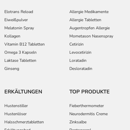
Elotrans Reload
Allergie Medikamente
Eiweißpulver
Allergie Tabletten
Melatonin Spray
Augentropfen Allergie
Kollagen
Mometason Nasenspray
Vitamin B12 Tabletten
Cetirizin
Omega 3 Kapseln
Levocetirizin
Laktase Tabletten
Loratadin
Ginseng
Desloratadin
ERKÄLTUNGEN
TOP PRODUKTE
Hustenstiller
Fieberthermometer
Hustenlöser
Neurodermitis Creme
Halsschmerztabletten
Zinksalbe