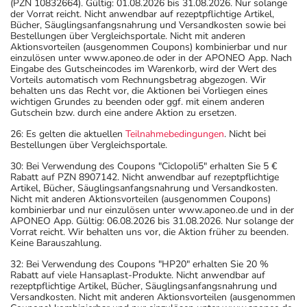
(PZN 10832664). Gültig: 01.08.2026 bis 31.08.2026. Nur solange
der Vorrat reicht. Nicht anwendbar auf rezeptpflichtige Artikel,
Bücher, Säuglingsanfangsnahrung und Versandkosten sowie bei
Bestellungen über Vergleichsportale. Nicht mit anderen
Aktionsvorteilen (ausgenommen Coupons) kombinierbar und nur
einzulösen unter www.aponeo.de oder in der APONEO App. Nach
Eingabe des Gutscheincodes im Warenkorb, wird der Wert des
Vorteils automatisch vom Rechnungsbetrag abgezogen. Wir
behalten uns das Recht vor, die Aktionen bei Vorliegen eines
wichtigen Grundes zu beenden oder ggf. mit einem anderen
Gutschein bzw. durch eine andere Aktion zu ersetzen.
26: Es gelten die aktuellen
Teilnahmebedingungen
. Nicht bei
Bestellungen über Vergleichsportale.
30: Bei Verwendung des Coupons "Ciclopoli5" erhalten Sie 5 €
Rabatt auf PZN 8907142. Nicht anwendbar auf rezeptpflichtige
Artikel, Bücher, Säuglingsanfangsnahrung und Versandkosten.
Nicht mit anderen Aktionsvorteilen (ausgenommen Coupons)
kombinierbar und nur einzulösen unter www.aponeo.de und in der
APONEO App. Gültig: 06.08.2026 bis 31.08.2026. Nur solange der
Vorrat reicht. Wir behalten uns vor, die Aktion früher zu beenden.
Keine Barauszahlung.
32: Bei Verwendung des Coupons "HP20" erhalten Sie 20 %
Rabatt auf viele Hansaplast-Produkte. Nicht anwendbar auf
rezeptpflichtige Artikel, Bücher, Säuglingsanfangsnahrung und
Versandkosten. Nicht mit anderen Aktionsvorteilen (ausgenommen