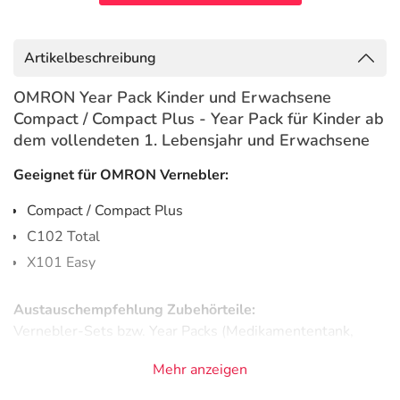
Artikelbeschreibung
OMRON Year Pack Kinder und Erwachsene
Compact / Compact Plus - Year Pack für Kinder ab
dem vollendeten 1. Lebensjahr und Erwachsene
Geeignet für OMRON Vernebler:
Compact / Compact Plus
C102 Total
X101 Easy
Austauschempfehlung Zubehörteile:
Vernebler-Sets bzw. Year Packs (Medikamententank,
Mundstück, Schlauch, Maske) sollten spätestens
alle 12
Mehr anzeigen
Monate
ausgetauscht werden. Luftfilter sollten alle 70
Tage ersetzt werden. Nur so kann langfristig eine