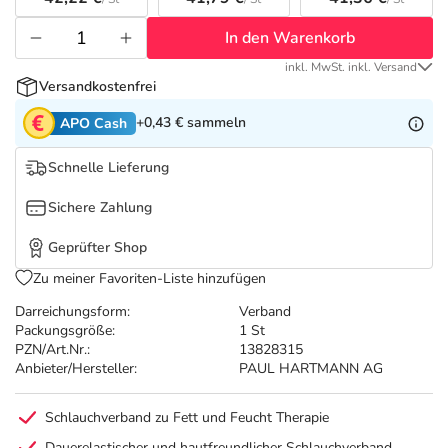
Refluthin, Lasea & Carmenthin Deals
Sport & Fitness
Täglich gut versorgt
In den Warenkorb
Salus Deals
Tierapotheke
inkl. MwSt. inkl. Versand
Versandkostenfrei
Vitamine & Mineralstoffe
+0,43 €
sammeln
APO Cash
Schnelle Lieferung
Marken
Sichere Zahlung
Geprüfter Shop
Zu meiner Favoriten-Liste hinzufügen
Darreichungsform:
Verband
Packungsgröße:
1 St
PZN/Art.Nr.:
13828315
Anbieter/Hersteller:
PAUL HARTMANN AG
Schlauchverband zu Fett und Feucht Therapie
Dauerelastischer und hautfreundlicher Schlauchverband