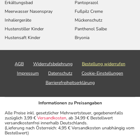
Erkältungsbad
Pantoprazol
Meerwasser Nasenspray
Fußpilz Creme
Inhaliergeräte
Mückenschutz
Hustenstiller Kinder
Panthenol Salbe
Hustensaft Kinder
Bryonia
AGB
Widerrufsbelehrung
Bestellung widerrufen
Impressum
Datenschutz
Cookie-Einstellungen
Barrierefreiheitserklärung
Informationen zu Preisangaben
Alle Preise inkl. gesetzlicher Mehrwertsteuer, gegebenenfalls
zuzüglich 3,99 €
Versandkosten
, ab 34,99 € Bestellwert
versandkostenfrei innerhalb Deutschlands.
(Lieferung nach Österreich: 4,95 € Versandkosten unabhängig vom
Bestellwert)