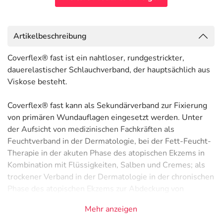
Artikelbeschreibung
Coverflex® fast ist ein nahtloser, rundgestrickter,
dauerelastischer Schlauchverband, der hauptsächlich aus
Viskose besteht.
Coverflex® fast kann als Sekundärverband zur Fixierung
von primären Wundauflagen eingesetzt werden. Unter
der Aufsicht von medizinischen Fachkräften als
Feuchtverband in der Dermatologie, bei der Fett-Feucht-
Therapie in der akuten Phase des atopischen Ekzems in
Kombination mit Flüssigkeiten, Salben und Cremes; als
trockener Verband in der Dermatologie in der chronischen
Phase des atopischen Ekzems zur Abdeckung von
äußerlich angewandten Salben, Cremes, Puder,
Mehr anzeigen
Tinktur/Lotion, Pasten und als Unterzug zur Vorbeugung