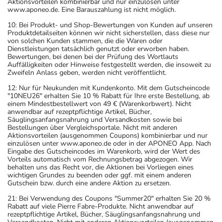
Aktionsvorteilen kombinierbar und nur einzulösen unter
www.aponeo.de. Eine Barauszahlung ist nicht möglich.
10: Bei Produkt- und Shop-Bewertungen von Kunden auf unseren
Produktdetailseiten können wir nicht sicherstellen, dass diese nur
von solchen Kunden stammen, die die Waren oder
Dienstleistungen tatsächlich genutzt oder erworben haben.
Bewertungen, bei denen bei der Prüfung des Wortlauts
Auffälligkeiten oder Hinweise festgestellt werden, die insoweit zu
Zweifeln Anlass geben, werden nicht veröffentlicht.
12: Nur für Neukunden mit Kundenkonto. Mit dem Gutscheincode
"10NEU26" erhalten Sie 10 % Rabatt für Ihre erste Bestellung, ab
einem Mindestbestellwert von 49 € (Warenkorbwert). Nicht
anwendbar auf rezeptpflichtige Artikel, Bücher,
Säuglingsanfangsnahrung und Versandkosten sowie bei
Bestellungen über Vergleichsportale. Nicht mit anderen
Aktionsvorteilen (ausgenommen Coupons) kombinierbar und nur
einzulösen unter www.aponeo.de oder in der APONEO App. Nach
Eingabe des Gutscheincodes im Warenkorb, wird der Wert des
Vorteils automatisch vom Rechnungsbetrag abgezogen. Wir
behalten uns das Recht vor, die Aktionen bei Vorliegen eines
wichtigen Grundes zu beenden oder ggf. mit einem anderen
Gutschein bzw. durch eine andere Aktion zu ersetzen.
21: Bei Verwendung des Coupons "Summer20" erhalten Sie 20 %
Rabatt auf viele Pierre Fabre-Produkte. Nicht anwendbar auf
rezeptpflichtige Artikel, Bücher, Säuglingsanfangsnahrung und