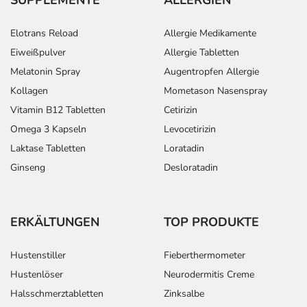
Elotrans Reload
Allergie Medikamente
Eiweißpulver
Allergie Tabletten
Melatonin Spray
Augentropfen Allergie
Kollagen
Mometason Nasenspray
Vitamin B12 Tabletten
Cetirizin
Omega 3 Kapseln
Levocetirizin
Laktase Tabletten
Loratadin
Ginseng
Desloratadin
ERKÄLTUNGEN
TOP PRODUKTE
Hustenstiller
Fieberthermometer
Hustenlöser
Neurodermitis Creme
Halsschmerztabletten
Zinksalbe