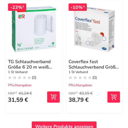
-23%
-10%
4
4
TG Schlauchverband
Coverflex fast
Größe 6 20 m weiß
Schlauchverband Größe
24004
1 3,5 cmx10 m weiß
1 St Verband
1 St Verband
(0)
(0)
Pflichtangaben
Pflichtangaben
41,24 €
43,15 €
2
2
MRP
MRP
31,59 €
38,79 €
Weitere Produkte anzeigen