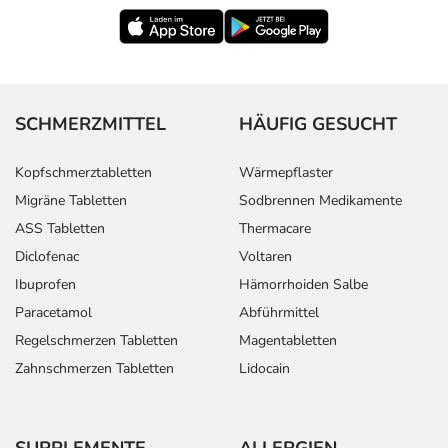
SCHMERZMITTEL
HÄUFIG GESUCHT
Kopfschmerztabletten
Wärmepflaster
Migräne Tabletten
Sodbrennen Medikamente
ASS Tabletten
Thermacare
Diclofenac
Voltaren
Ibuprofen
Hämorrhoiden Salbe
Paracetamol
Abführmittel
Regelschmerzen Tabletten
Magentabletten
Zahnschmerzen Tabletten
Lidocain
SUPPLEMENTE
ALLERGIEN