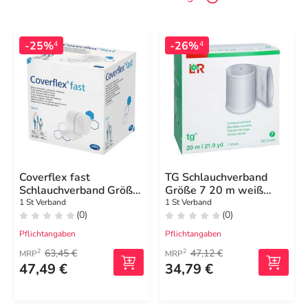
-25%
-26%
4
4
Coverflex fast
TG Schlauchverband
Schlauchverband Größe
Größe 7 20 m weiß
3 7,5 cmx10 m weiß
24005
1 St Verband
1 St Verband
(0)
(0)
Pflichtangaben
Pflichtangaben
63,45 €
47,12 €
2
2
MRP
MRP
47,49 €
34,79 €