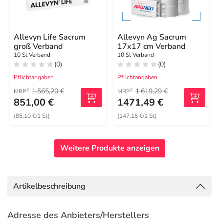
Allevyn Life Sacrum
Allevyn Ag Sacrum
groß Verband
17x17 cm Verband
10 St Verband
10 St Verband
(0)
(0)
Pflichtangaben
Pflichtangaben
1.565,20 €
1.619,29 €
2
2
MRP
MRP
851,00 €
1471,49 €
(85,10 €/1 St)
(147,15 €/1 St)
Weitere Produkte anzeigen
Artikelbeschreibung
Adresse des Anbieters/Herstellers