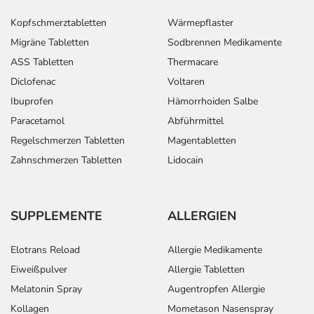
Kopfschmerztabletten
Wärmepflaster
Migräne Tabletten
Sodbrennen Medikamente
ASS Tabletten
Thermacare
Diclofenac
Voltaren
Ibuprofen
Hämorrhoiden Salbe
Paracetamol
Abführmittel
Regelschmerzen Tabletten
Magentabletten
Zahnschmerzen Tabletten
Lidocain
SUPPLEMENTE
ALLERGIEN
Elotrans Reload
Allergie Medikamente
Eiweißpulver
Allergie Tabletten
Melatonin Spray
Augentropfen Allergie
Kollagen
Mometason Nasenspray