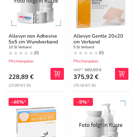
Allevyn non Adhesive
Allevyn Gentle 20x20
5x5 cm Wundverband
cm Verband
10 St Verband
5 St Verband
(0)
(0)
Pflichtangaben
Pflichtangaben
682,59 €
2
MRP
228,89 €
375,92 €
(22,89 €/1 St)
(75,18 €/1 St)
-46%
-9%
4
4