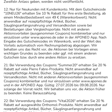
Zweifeln Anlass geben, werden nicht veröffentlicht.
12: Nur für Neukunden mit Kundenkonto. Mit dem Gutscheincode
"10NEU26" erhalten Sie 10 % Rabatt für Ihre erste Bestellung, ab
einem Mindestbestellwert von 49 € (Warenkorbwert). Nicht
anwendbar auf rezeptpflichtige Artikel, Bücher,
Säuglingsanfangsnahrung und Versandkosten sowie bei
Bestellungen über Vergleichsportale. Nicht mit anderen
Aktionsvorteilen (ausgenommen Coupons) kombinierbar und nur
einzulösen unter www.aponeo.de oder in der APONEO App. Nach
Eingabe des Gutscheincodes im Warenkorb, wird der Wert des
Vorteils automatisch vom Rechnungsbetrag abgezogen. Wir
behalten uns das Recht vor, die Aktionen bei Vorliegen eines
wichtigen Grundes zu beenden oder ggf. mit einem anderen
Gutschein bzw. durch eine andere Aktion zu ersetzen.
21: Bei Verwendung des Coupons "Summer20" erhalten Sie 20 %
Rabatt auf viele Pierre Fabre-Produkte. Nicht anwendbar auf
rezeptpflichtige Artikel, Bücher, Säuglingsanfangsnahrung und
Versandkosten. Nicht mit anderen Aktionsvorteilen (ausgenommen
Coupons) kombinierbar und nur einzulösen unter www.aponeo.de
und in der APONEO App. Gültig: 27.07.2026 bis 09.08.2026. Nur
solange der Vorrat reicht. Wir behalten uns vor, die Aktion früher
zu beenden. Keine Barauszahlung.
22: Bei Verwendung des Coupons "Vital2026" erhalten Sie 20 %
Rabatt auf ausgewählte Orthomol-Produkte. Nicht anwendbar auf
rezeptpflichtige Artikel, Bücher, Säuglingsanfangsnahrung und