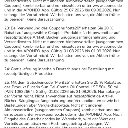
Versandkosten. Nicht mit anderen Aktionsvorteilen (ausgenommen
Coupons) kombinierbar und nur einzulösen unter www.aponeo.de
und in der APONEO App. Gültig: 29.07.2026 bis 09.08.2026. Nur
solange der Vorrat reicht. Wir behalten uns vor, die Aktion früher
zu beenden. Keine Barauszahlung.
23: Bei Verwendung des Coupons "ceta20" erhalten Sie 20 %
Rabatt auf ausgewählte Cetaphil-Produkte. Nicht anwendbar auf
rezeptpflichtige Artikel, Bücher, Säuglingsanfangsnahrung und
Versandkosten. Nicht mit anderen Aktionsvorteilen (ausgenommen
Coupons) kombinierbar und nur einzulösen unter www.aponeo.de
und in der APONEO App. Gültig: 01.08.2026 bis 01.09.2026. Nur
solange der Vorrat reicht. Wir behalten uns vor, die Aktion früher
zu beenden. Keine Barauszahlung.
24: Gratislieferung innerhalb Deutschlands bei Bestellung mit
rezeptpflichtigen Produkten.
25: Mit dem Gutscheincode "Merit25" erhalten Sie 25 % Rabatt auf
das Produkt Eucerin Sun Gel-Creme Oil Control LSF 50+, 50 ml
(PZN 10832664). Gültig: 01.08.2026 bis 31.08.2026. Nur solange
der Vorrat reicht. Nicht anwendbar auf rezeptpflichtige Artikel,
Bücher, Säuglingsanfangsnahrung und Versandkosten sowie bei
Bestellungen über Vergleichsportale. Nicht mit anderen
Aktionsvorteilen (ausgenommen Coupons) kombinierbar und nur
einzulösen unter www.aponeo.de oder in der APONEO App. Nach
Eingabe des Gutscheincodes im Warenkorb, wird der Wert des
Vorteils automatisch vom Rechnungsbetrag abgezogen. Wir