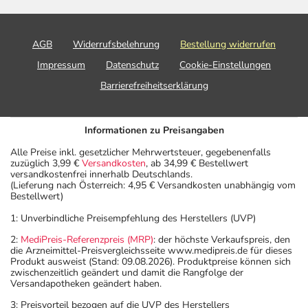
AGB
Widerrufsbelehrung
Bestellung widerrufen
Impressum
Datenschutz
Cookie-Einstellungen
Barrierefreiheitserklärung
Informationen zu Preisangaben
Alle Preise inkl. gesetzlicher Mehrwertsteuer, gegebenenfalls
zuzüglich 3,99 €
Versandkosten
, ab 34,99 € Bestellwert
versandkostenfrei innerhalb Deutschlands.
(Lieferung nach Österreich: 4,95 € Versandkosten unabhängig vom
Bestellwert)
1: Unverbindliche Preisempfehlung des Herstellers (UVP)
2:
MediPreis-Referenzpreis (MRP)
: der höchste Verkaufspreis, den
die Arzneimittel-Preisvergleichsseite www.medipreis.de für dieses
Produkt ausweist (Stand: 09.08.2026). Produktpreise können sich
zwischenzeitlich geändert und damit die Rangfolge der
Versandapotheken geändert haben.
3: Preisvorteil bezogen auf die UVP des Herstellers