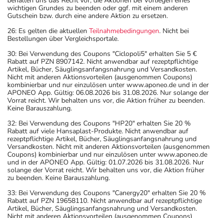
behalten uns das Recht vor, die Aktionen bei Vorliegen eines
wichtigen Grundes zu beenden oder ggf. mit einem anderen
Gutschein bzw. durch eine andere Aktion zu ersetzen.
26: Es gelten die aktuellen
Teilnahmebedingungen
. Nicht bei
Bestellungen über Vergleichsportale.
30: Bei Verwendung des Coupons "Ciclopoli5" erhalten Sie 5 €
Rabatt auf PZN 8907142. Nicht anwendbar auf rezeptpflichtige
Artikel, Bücher, Säuglingsanfangsnahrung und Versandkosten.
Nicht mit anderen Aktionsvorteilen (ausgenommen Coupons)
kombinierbar und nur einzulösen unter www.aponeo.de und in der
APONEO App. Gültig: 06.08.2026 bis 31.08.2026. Nur solange der
Vorrat reicht. Wir behalten uns vor, die Aktion früher zu beenden.
Keine Barauszahlung.
32: Bei Verwendung des Coupons "HP20" erhalten Sie 20 %
Rabatt auf viele Hansaplast-Produkte. Nicht anwendbar auf
rezeptpflichtige Artikel, Bücher, Säuglingsanfangsnahrung und
Versandkosten. Nicht mit anderen Aktionsvorteilen (ausgenommen
Coupons) kombinierbar und nur einzulösen unter www.aponeo.de
und in der APONEO App. Gültig: 01.07.2026 bis 31.08.2026. Nur
solange der Vorrat reicht. Wir behalten uns vor, die Aktion früher
zu beenden. Keine Barauszahlung.
33: Bei Verwendung des Coupons "Canergy20" erhalten Sie 20 %
Rabatt auf PZN 19658110. Nicht anwendbar auf rezeptpflichtige
Artikel, Bücher, Säuglingsanfangsnahrung und Versandkosten.
Nicht mit anderen Aktionsvorteilen (ausgenommen Coupons)