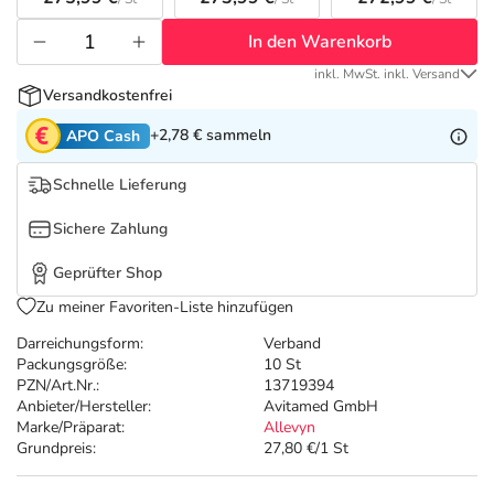
Refluthin, Lasea & Carmenthin Deals
Sport & Fitness
Täglich gut versorgt
In den Warenkorb
Salus Deals
Tierapotheke
inkl. MwSt. inkl. Versand
Versandkostenfrei
Vitamine & Mineralstoffe
+2,78 €
sammeln
APO Cash
Schnelle Lieferung
Marken
Sichere Zahlung
Geprüfter Shop
Zu meiner Favoriten-Liste hinzufügen
Darreichungsform:
Verband
Packungsgröße:
10 St
PZN/Art.Nr.:
13719394
Anbieter/Hersteller:
Avitamed GmbH
Marke/Präparat:
Allevyn
Grundpreis:
27,80 €/1 St