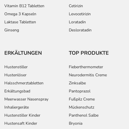
Vitamin B12 Tabletten
Cetirizin
Omega 3 Kapseln
Levocetirizin
Laktase Tabletten
Loratadin
Ginseng
Desloratadin
ERKÄLTUNGEN
TOP PRODUKTE
Hustenstiller
Fieberthermometer
Hustenlöser
Neurodermitis Creme
Halsschmerztabletten
Zinksalbe
Erkältungsbad
Pantoprazol
Meerwasser Nasenspray
Fußpilz Creme
Inhaliergeräte
Mückenschutz
Hustenstiller Kinder
Panthenol Salbe
Hustensaft Kinder
Bryonia