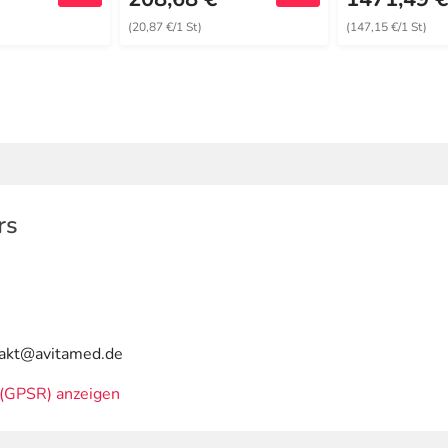
(20,87 €/1 St)
(147,15 €/1 St)
rs
ntakt@avitamed.de
(GPSR) anzeigen