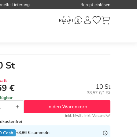
hnelle Lieferung
Rezept einlösen
0 St
att
69 €
10 St
Grundpreis:
38,57 €/1 St
rfügbar
In den Warenkorb
inkl. MwSt. inkl. Versand
dkostenfrei
+3,86 €
sammeln
O Cash