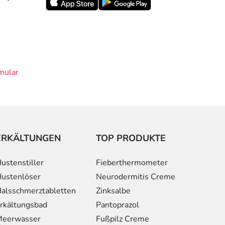
mular
ERKÄLTUNGEN
TOP PRODUKTE
ustenstiller
Fieberthermometer
ustenlöser
Neurodermitis Creme
alsschmerztabletten
Zinksalbe
rkältungsbad
Pantoprazol
eerwasser
Fußpilz Creme