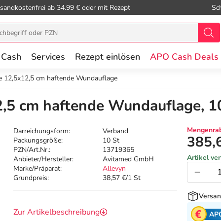
sandkostenfrei ab 34.99 € oder mit Rezept
Sc
 Cash
Services
Rezept einlösen
APO Cash Deals
e 12,5x12,5 cm haftende Wundauflage
2,5 cm haftende Wundauflage, 1
Mengenrab
Darreichungsform:
Verband
385,
Packungsgröße:
10 St
PZN/Art.Nr.:
13719365
Artikel ve
Anbieter/Hersteller:
Avitamed GmbH
Marke/Präparat:
Allevyn
Grundpreis:
38,57 €/1 St
Versan
Zur Artikelbeschreibung
AP