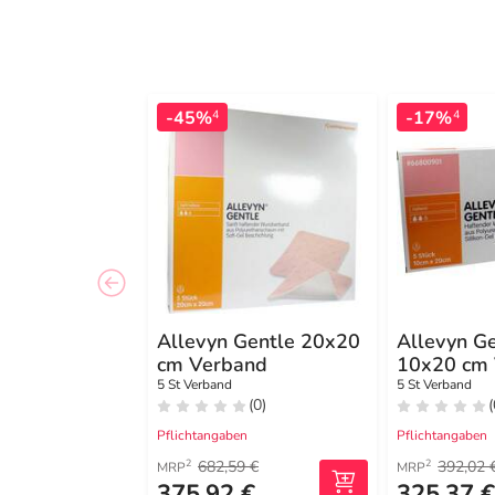
-45%
-17%
4
4
Allevyn Gentle 20x20
Allevyn G
cm Verband
10x20 cm
5 St Verband
5 St Verband
(0)
(
Pflichtangaben
Pflichtangaben
682,59 €
392,02 
2
2
MRP
MRP
375,92 €
325,37 