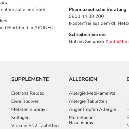
ads
mulare auf einen Blick
Pharmazeutische Beratung
0800 44 00 200
ches
(kostenfrei aus dem dt. Netz)
und Pflichten bei APONEO
Schreiben Sie uns
Nutzen Sie unser
Kontaktfor
SUPPLEMENTE
ALLERGIEN
Elotrans Reload
Allergie Medikamente
H
Eiweißpulver
Allergie Tabletten
H
Melatonin Spray
Augentropfen Allergie
H
Kollagen
Mometason
E
Nasenspray
Vitamin B12 Tabletten
M