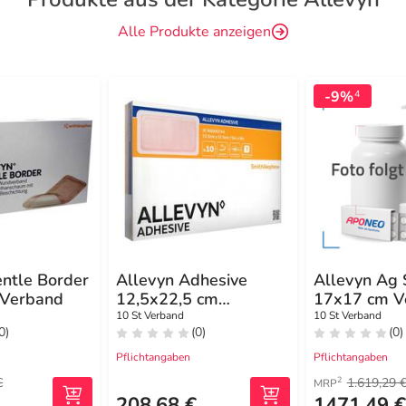
Alle Produkte anzeigen
-9%
4
entle Border
Allevyn Adhesive
Allevyn Ag
 Verband
12,5x22,5 cm
17x17 cm V
haftende
10 St Verband
10 St Verband
0)
(0)
(0)
Wundauflage
Pflichtangaben
Pflichtangaben
€
1.619,29 
2
MRP
€
208,68 €
1471,49 €