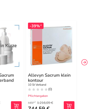
-39%
4
 Sacrum
Allevyn Sacrum klein
Allevyn Gentl
erband
kontour
7,5x7,5 cm
Schaumverba
10 St Verband
5 St Verband
(0)
(0)
Pflichtangaben
Pflichtangaben
€
1.216,09 €
2
MRP
744,59 €
139,89 €