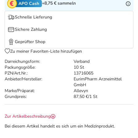
Refluthin, Lasea & Carmenthin Deals
Sport & Fitness
Täglich gut versorgt
+8,75 €
sammeln
APO Cash
Schnelle Lieferung
Salus Deals
Tierapotheke
Sichere Zahlung
Vitamine & Mineralstoffe
Geprüfter Shop
Zu meiner Favoriten-Liste hinzufügen
Marken
Darreichungsform:
Verband
Packungsgröße:
10 St
PZN/Art.Nr.:
13716065
Anbieter/Hersteller:
EurimPharm Arzneimittel
GmbH
Marke/Präparat:
Allevyn
Grundpreis:
87,50 €/1 St
Zur Artikelbeschreibung
Bei diesem Artikel handelt es sich um ein Medizinprodukt.