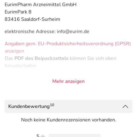
EurimPharm Arzneimittel GmbH
EurimPark 8
83416 Saaldorf-Surheim
elektronische Adresse: info@eurim.de
Angaben gem. EU-Produktsicherheitsverordnung (GPSR)
anzeigen
Das
PDF des Beipackzettels
können Sie sich oben
herunterladen.
Mehr anzeigen
10
Kundenbewertung
Noch keine Kundenrezensionen vorhanden.
5