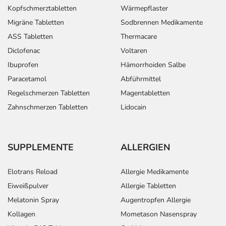
Kopfschmerztabletten
Wärmepflaster
Migräne Tabletten
Sodbrennen Medikamente
ASS Tabletten
Thermacare
Diclofenac
Voltaren
Ibuprofen
Hämorrhoiden Salbe
Paracetamol
Abführmittel
Regelschmerzen Tabletten
Magentabletten
Zahnschmerzen Tabletten
Lidocain
SUPPLEMENTE
ALLERGIEN
Elotrans Reload
Allergie Medikamente
Eiweißpulver
Allergie Tabletten
Melatonin Spray
Augentropfen Allergie
Kollagen
Mometason Nasenspray