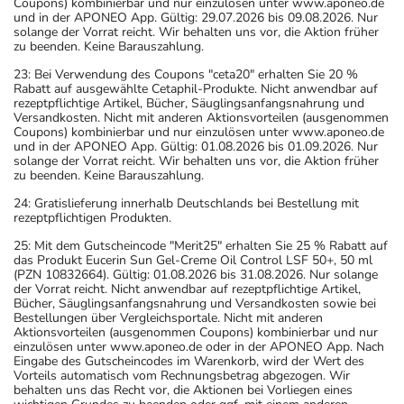
Coupons) kombinierbar und nur einzulösen unter www.aponeo.de
und in der APONEO App. Gültig: 29.07.2026 bis 09.08.2026. Nur
solange der Vorrat reicht. Wir behalten uns vor, die Aktion früher
zu beenden. Keine Barauszahlung.
23: Bei Verwendung des Coupons "ceta20" erhalten Sie 20 %
Rabatt auf ausgewählte Cetaphil-Produkte. Nicht anwendbar auf
rezeptpflichtige Artikel, Bücher, Säuglingsanfangsnahrung und
Versandkosten. Nicht mit anderen Aktionsvorteilen (ausgenommen
Coupons) kombinierbar und nur einzulösen unter www.aponeo.de
und in der APONEO App. Gültig: 01.08.2026 bis 01.09.2026. Nur
solange der Vorrat reicht. Wir behalten uns vor, die Aktion früher
zu beenden. Keine Barauszahlung.
24: Gratislieferung innerhalb Deutschlands bei Bestellung mit
rezeptpflichtigen Produkten.
25: Mit dem Gutscheincode "Merit25" erhalten Sie 25 % Rabatt auf
das Produkt Eucerin Sun Gel-Creme Oil Control LSF 50+, 50 ml
(PZN 10832664). Gültig: 01.08.2026 bis 31.08.2026. Nur solange
der Vorrat reicht. Nicht anwendbar auf rezeptpflichtige Artikel,
Bücher, Säuglingsanfangsnahrung und Versandkosten sowie bei
Bestellungen über Vergleichsportale. Nicht mit anderen
Aktionsvorteilen (ausgenommen Coupons) kombinierbar und nur
einzulösen unter www.aponeo.de oder in der APONEO App. Nach
Eingabe des Gutscheincodes im Warenkorb, wird der Wert des
Vorteils automatisch vom Rechnungsbetrag abgezogen. Wir
behalten uns das Recht vor, die Aktionen bei Vorliegen eines