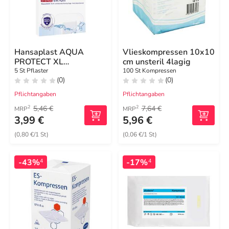
Hansaplast AQUA
Vlieskompressen 10x10
PROTECT XL
cm unsteril 4lagig
Wundverband steril 6x7
5 St Pflaster
100 St Kompressen
(0)
(0)
cm
Pflichtangaben
Pflichtangaben
5,46 €
7,64 €
2
2
MRP
MRP
3,99 €
5,96 €
(0,80 €/1 St)
(0,06 €/1 St)
-43%
-17%
4
4