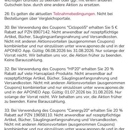
wichtigen Grundes zu beenden oder ggf. mit einem anderen
Gutschein bzw. durch eine andere Aktion zu ersetzen.
26: Es gelten die aktuellen
Teilnahmebedingungen
. Nicht bei
Bestellungen über Vergleichsportale.
30: Bei Verwendung des Coupons "Ciclopoli5" erhalten Sie 5 €
Rabatt auf PZN 8907142. Nicht anwendbar auf rezeptpflichtige
Artikel, Bücher, Säuglingsanfangsnahrung und Versandkosten.
Nicht mit anderen Aktionsvorteilen (ausgenommen Coupons)
kombinierbar und nur einzulösen unter www.aponeo.de und in der
APONEO App. Gültig: 06.08.2026 bis 31.08.2026. Nur solange der
Vorrat reicht. Wir behalten uns vor, die Aktion früher zu beenden.
Keine Barauszahlung.
32: Bei Verwendung des Coupons "HP20" erhalten Sie 20 %
Rabatt auf viele Hansaplast-Produkte. Nicht anwendbar auf
rezeptpflichtige Artikel, Bücher, Säuglingsanfangsnahrung und
Versandkosten. Nicht mit anderen Aktionsvorteilen (ausgenommen
Coupons) kombinierbar und nur einzulösen unter www.aponeo.de
und in der APONEO App. Gültig: 01.07.2026 bis 31.08.2026. Nur
solange der Vorrat reicht. Wir behalten uns vor, die Aktion früher
zu beenden. Keine Barauszahlung.
33: Bei Verwendung des Coupons "Canergy20" erhalten Sie 20 %
Rabatt auf PZN 19658110. Nicht anwendbar auf rezeptpflichtige
Artikel, Bücher, Säuglingsanfangsnahrung und Versandkosten.
Nicht mit anderen Aktionsvorteilen (ausgenommen Coupons)
kombinierbar und nur einzulösen unter www.aponeo.de und in der