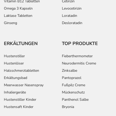
Vitamin B12 Tabletten
Cetirizin
Omega 3 Kapseln
Levocetirizin
Laktase Tabletten
Loratadin
Ginseng
Desloratadin
ERKÄLTUNGEN
TOP PRODUKTE
Hustenstiller
Fieberthermometer
Hustenlöser
Neurodermitis Creme
Halsschmerztabletten
Zinksalbe
Erkältungsbad
Pantoprazol
Meerwasser Nasenspray
Fußpilz Creme
Inhaliergeräte
Mückenschutz
Hustenstiller Kinder
Panthenol Salbe
Hustensaft Kinder
Bryonia