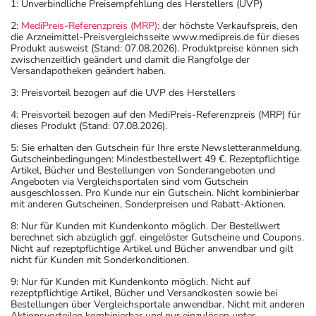
1: Unverbindliche Preisempfehlung des Herstellers (UVP)
2:
MediPreis-Referenzpreis (MRP)
: der höchste Verkaufspreis, den
die Arzneimittel-Preisvergleichsseite www.medipreis.de für dieses
Produkt ausweist (Stand: 07.08.2026). Produktpreise können sich
zwischenzeitlich geändert und damit die Rangfolge der
Versandapotheken geändert haben.
3: Preisvorteil bezogen auf die UVP des Herstellers
4: Preisvorteil bezogen auf den MediPreis-Referenzpreis (MRP) für
dieses Produkt (Stand: 07.08.2026).
5: Sie erhalten den Gutschein für Ihre erste Newsletteranmeldung.
Gutscheinbedingungen: Mindestbestellwert 49 €. Rezeptpflichtige
Artikel, Bücher und Bestellungen von Sonderangeboten und
Angeboten via Vergleichsportalen sind vom Gutschein
ausgeschlossen. Pro Kunde nur ein Gutschein. Nicht kombinierbar
mit anderen Gutscheinen, Sonderpreisen und Rabatt-Aktionen.
8: Nur für Kunden mit Kundenkonto möglich. Der Bestellwert
berechnet sich abzüglich ggf. eingelöster Gutscheine und Coupons.
Nicht auf rezeptpflichtige Artikel und Bücher anwendbar und gilt
nicht für Kunden mit Sonderkonditionen.
9: Nur für Kunden mit Kundenkonto möglich. Nicht auf
rezeptpflichtige Artikel, Bücher und Versandkosten sowie bei
Bestellungen über Vergleichsportale anwendbar. Nicht mit anderen
Aktionsvorteilen kombinierbar und nur einzulösen unter