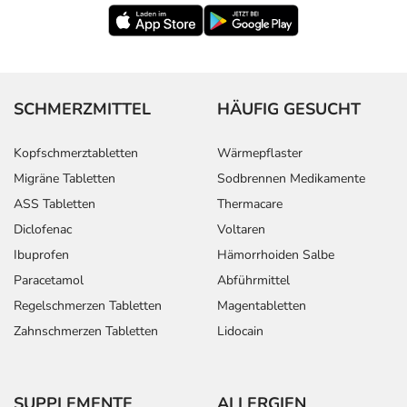
SCHMERZMITTEL
HÄUFIG GESUCHT
Kopfschmerztabletten
Wärmepflaster
Migräne Tabletten
Sodbrennen Medikamente
ASS Tabletten
Thermacare
Diclofenac
Voltaren
Ibuprofen
Hämorrhoiden Salbe
Paracetamol
Abführmittel
Regelschmerzen Tabletten
Magentabletten
Zahnschmerzen Tabletten
Lidocain
SUPPLEMENTE
ALLERGIEN