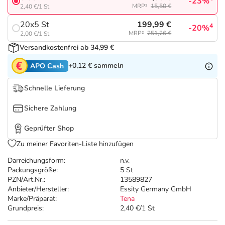
Refluthin, Lasea & Carmenthin Deals
Sport & Fitness
Täglich gut versorgt
-23%
MRP²
15,50 €
2,40 €/1 St
199,99 €
20x5 St
4
-20%
Salus Deals
Tierapotheke
MRP²
251,26 €
2,00 €/1 St
Versandkostenfrei ab 34,99 €
Vitamine & Mineralstoffe
+0,12 €
sammeln
APO Cash
Marken
Schnelle Lieferung
Sichere Zahlung
Geprüfter Shop
Zu meiner Favoriten-Liste hinzufügen
Darreichungsform:
n.v.
Packungsgröße:
5 St
PZN/Art.Nr.:
13589827
Anbieter/Hersteller:
Essity Germany GmbH
Marke/Präparat:
Tena
Grundpreis:
2,40 €/1 St