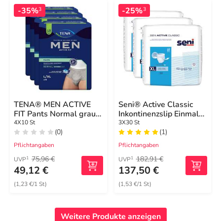
-35%
-25%
3
3
TENA® MEN ACTIVE
Seni® Active Classic
FIT Pants Normal grau
Inkontinenzslip Einmal
L/XL bei Inkontinenz
XL
4X10 St
3X30 St
(0)
(1)
Pflichtangaben
Pflichtangaben
75,96 €
182,91 €
1
1
UVP
UVP
49,12 €
137,50 €
(1,23 €/1 St)
(1,53 €/1 St)
Weitere Produkte anzeigen