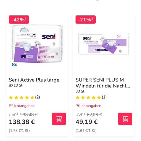
-42%
-21%
3
3
Seni Active Plus large
SUPER SENI PLUS M
Windeln für die Nacht
8X10 St
für Erwachsene
30 St
(2)
(1)
Pflichtangaben
Pflichtangaben
238,48 €
62,06 €
1
1
UVP
UVP
138,38 €
49,19 €
(1,73 €/1 St)
(1,64 €/1 St)