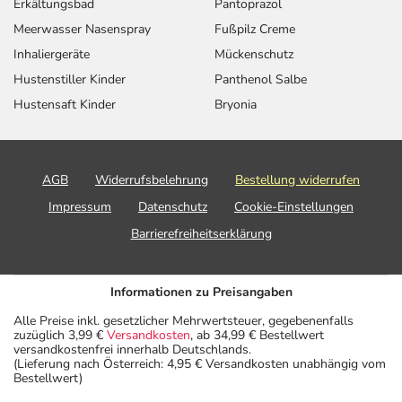
Erkältungsbad
Pantoprazol
Meerwasser Nasenspray
Fußpilz Creme
Inhaliergeräte
Mückenschutz
Hustenstiller Kinder
Panthenol Salbe
Hustensaft Kinder
Bryonia
AGB
Widerrufsbelehrung
Bestellung widerrufen
Impressum
Datenschutz
Cookie-Einstellungen
Barrierefreiheitserklärung
Informationen zu Preisangaben
Alle Preise inkl. gesetzlicher Mehrwertsteuer, gegebenenfalls
zuzüglich 3,99 €
Versandkosten
, ab 34,99 € Bestellwert
versandkostenfrei innerhalb Deutschlands.
(Lieferung nach Österreich: 4,95 € Versandkosten unabhängig vom
Bestellwert)