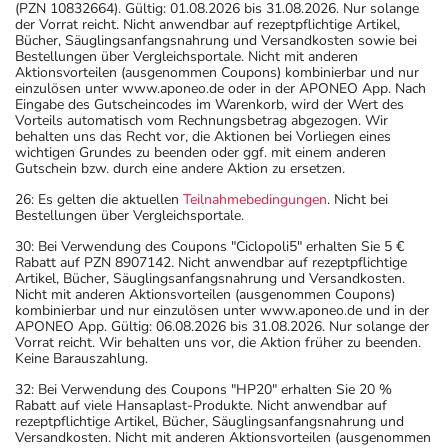
(PZN 10832664). Gültig: 01.08.2026 bis 31.08.2026. Nur solange
der Vorrat reicht. Nicht anwendbar auf rezeptpflichtige Artikel,
Bücher, Säuglingsanfangsnahrung und Versandkosten sowie bei
Bestellungen über Vergleichsportale. Nicht mit anderen
Aktionsvorteilen (ausgenommen Coupons) kombinierbar und nur
einzulösen unter www.aponeo.de oder in der APONEO App. Nach
Eingabe des Gutscheincodes im Warenkorb, wird der Wert des
Vorteils automatisch vom Rechnungsbetrag abgezogen. Wir
behalten uns das Recht vor, die Aktionen bei Vorliegen eines
wichtigen Grundes zu beenden oder ggf. mit einem anderen
Gutschein bzw. durch eine andere Aktion zu ersetzen.
26: Es gelten die aktuellen
Teilnahmebedingungen
. Nicht bei
Bestellungen über Vergleichsportale.
30: Bei Verwendung des Coupons "Ciclopoli5" erhalten Sie 5 €
Rabatt auf PZN 8907142. Nicht anwendbar auf rezeptpflichtige
Artikel, Bücher, Säuglingsanfangsnahrung und Versandkosten.
Nicht mit anderen Aktionsvorteilen (ausgenommen Coupons)
kombinierbar und nur einzulösen unter www.aponeo.de und in der
APONEO App. Gültig: 06.08.2026 bis 31.08.2026. Nur solange der
Vorrat reicht. Wir behalten uns vor, die Aktion früher zu beenden.
Keine Barauszahlung.
32: Bei Verwendung des Coupons "HP20" erhalten Sie 20 %
Rabatt auf viele Hansaplast-Produkte. Nicht anwendbar auf
rezeptpflichtige Artikel, Bücher, Säuglingsanfangsnahrung und
Versandkosten. Nicht mit anderen Aktionsvorteilen (ausgenommen