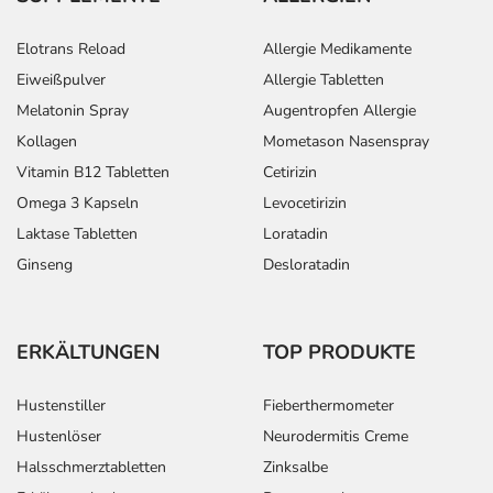
Elotrans Reload
Allergie Medikamente
Eiweißpulver
Allergie Tabletten
Melatonin Spray
Augentropfen Allergie
Kollagen
Mometason Nasenspray
Vitamin B12 Tabletten
Cetirizin
Omega 3 Kapseln
Levocetirizin
Laktase Tabletten
Loratadin
Ginseng
Desloratadin
ERKÄLTUNGEN
TOP PRODUKTE
Hustenstiller
Fieberthermometer
Hustenlöser
Neurodermitis Creme
Halsschmerztabletten
Zinksalbe