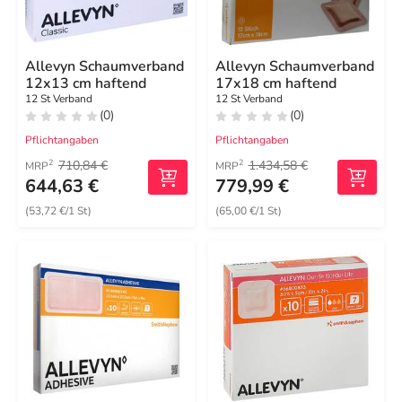
Allevyn Schaumverband
Allevyn Schaumverband
12x13 cm haftend
17x18 cm haftend
12 St Verband
12 St Verband
(0)
(0)
Pflichtangaben
Pflichtangaben
710,84 €
1.434,58 €
2
2
MRP
MRP
644,63 €
779,99 €
(53,72 €/1 St)
(65,00 €/1 St)