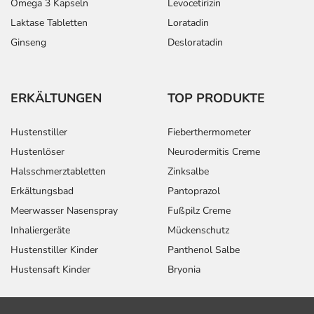
Omega 3 Kapseln
Levocetirizin
Laktase Tabletten
Loratadin
Ginseng
Desloratadin
ERKÄLTUNGEN
TOP PRODUKTE
Hustenstiller
Fieberthermometer
Hustenlöser
Neurodermitis Creme
Halsschmerztabletten
Zinksalbe
Erkältungsbad
Pantoprazol
Meerwasser Nasenspray
Fußpilz Creme
Inhaliergeräte
Mückenschutz
Hustenstiller Kinder
Panthenol Salbe
Hustensaft Kinder
Bryonia