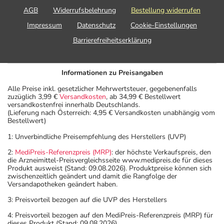
AGB
Widerrufsbelehrung
Bestellung widerrufen
Impressum
Datenschutz
Cookie-Einstellungen
Barrierefreiheitserklärung
Informationen zu Preisangaben
Alle Preise inkl. gesetzlicher Mehrwertsteuer, gegebenenfalls
zuzüglich 3,99 €
Versandkosten
, ab 34,99 € Bestellwert
versandkostenfrei innerhalb Deutschlands.
(Lieferung nach Österreich: 4,95 € Versandkosten unabhängig vom
Bestellwert)
1: Unverbindliche Preisempfehlung des Herstellers (UVP)
2:
MediPreis-Referenzpreis (MRP)
: der höchste Verkaufspreis, den
die Arzneimittel-Preisvergleichsseite www.medipreis.de für dieses
Produkt ausweist (Stand: 09.08.2026). Produktpreise können sich
zwischenzeitlich geändert und damit die Rangfolge der
Versandapotheken geändert haben.
3: Preisvorteil bezogen auf die UVP des Herstellers
4: Preisvorteil bezogen auf den MediPreis-Referenzpreis (MRP) für
dieses Produkt (Stand: 09.08.2026).