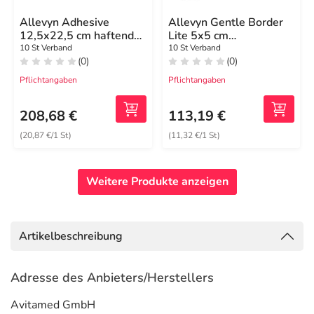
Allevyn Adhesive
Allevyn Gentle Border
12,5x22,5 cm haftende
Lite 5x5 cm
Wundauflage
Schaumverband
10 St Verband
10 St Verband
(0)
(0)
Pflichtangaben
Pflichtangaben
208,68 €
113,19 €
(20,87 €/1 St)
(11,32 €/1 St)
Weitere Produkte anzeigen
Artikelbeschreibung
Adresse des Anbieters/Herstellers
Avitamed GmbH