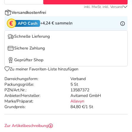
Refluthin, Lasea & Carmenthin Deals
Sport & Fitness
Täglich gut versorgt
inkl. MwSt. inkl. Versand
Versandkostenfrei
Salus Deals
Tierapotheke
+4,24 €
sammeln
APO Cash
Vitamine & Mineralstoffe
Schnelle Lieferung
Sichere Zahlung
Marken
Geprüfter Shop
Zu meiner Favoriten-Liste hinzufügen
Darreichungsform:
Verband
Packungsgröße:
5 St
PZN/Art.Nr.:
13587372
Anbieter/Hersteller:
Avitamed GmbH
Marke/Präparat:
Allevyn
Grundpreis:
84,80 €/1 St
Zur Artikelbeschreibung