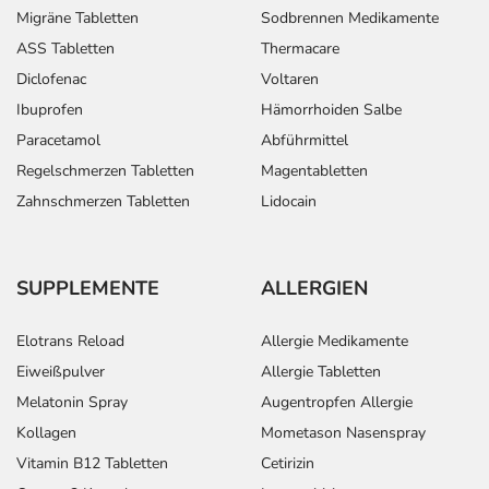
Migräne Tabletten
Sodbrennen Medikamente
ASS Tabletten
Thermacare
Diclofenac
Voltaren
Ibuprofen
Hämorrhoiden Salbe
Paracetamol
Abführmittel
Regelschmerzen Tabletten
Magentabletten
Zahnschmerzen Tabletten
Lidocain
SUPPLEMENTE
ALLERGIEN
Elotrans Reload
Allergie Medikamente
Eiweißpulver
Allergie Tabletten
Melatonin Spray
Augentropfen Allergie
Kollagen
Mometason Nasenspray
Vitamin B12 Tabletten
Cetirizin