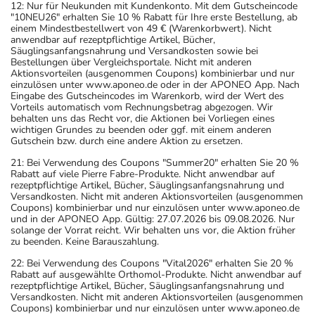
12: Nur für Neukunden mit Kundenkonto. Mit dem Gutscheincode
"10NEU26" erhalten Sie 10 % Rabatt für Ihre erste Bestellung, ab
einem Mindestbestellwert von 49 € (Warenkorbwert). Nicht
anwendbar auf rezeptpflichtige Artikel, Bücher,
Säuglingsanfangsnahrung und Versandkosten sowie bei
Bestellungen über Vergleichsportale. Nicht mit anderen
Aktionsvorteilen (ausgenommen Coupons) kombinierbar und nur
einzulösen unter www.aponeo.de oder in der APONEO App. Nach
Eingabe des Gutscheincodes im Warenkorb, wird der Wert des
Vorteils automatisch vom Rechnungsbetrag abgezogen. Wir
behalten uns das Recht vor, die Aktionen bei Vorliegen eines
wichtigen Grundes zu beenden oder ggf. mit einem anderen
Gutschein bzw. durch eine andere Aktion zu ersetzen.
21: Bei Verwendung des Coupons "Summer20" erhalten Sie 20 %
Rabatt auf viele Pierre Fabre-Produkte. Nicht anwendbar auf
rezeptpflichtige Artikel, Bücher, Säuglingsanfangsnahrung und
Versandkosten. Nicht mit anderen Aktionsvorteilen (ausgenommen
Coupons) kombinierbar und nur einzulösen unter www.aponeo.de
und in der APONEO App. Gültig: 27.07.2026 bis 09.08.2026. Nur
solange der Vorrat reicht. Wir behalten uns vor, die Aktion früher
zu beenden. Keine Barauszahlung.
22: Bei Verwendung des Coupons "Vital2026" erhalten Sie 20 %
Rabatt auf ausgewählte Orthomol-Produkte. Nicht anwendbar auf
rezeptpflichtige Artikel, Bücher, Säuglingsanfangsnahrung und
Versandkosten. Nicht mit anderen Aktionsvorteilen (ausgenommen
Coupons) kombinierbar und nur einzulösen unter www.aponeo.de