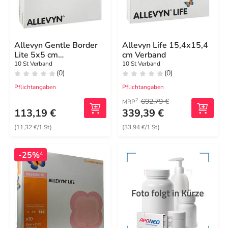
Allevyn Gentle Border
Allevyn Life 15,4x15,4
Lite 5x5 cm
cm Verband
Schaumverband
10 St Verband
10 St Verband
(0)
(0)
Pflichtangaben
Pflichtangaben
692,79 €
2
MRP
113,19 €
339,39 €
(11,32 €/1 St)
(33,94 €/1 St)
-25%
4