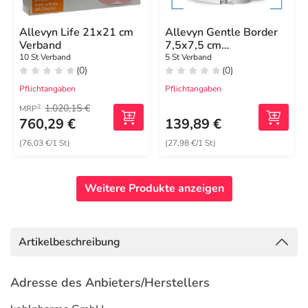
Allevyn Life 21x21 cm
Allevyn Gentle Border
Verband
7,5x7,5 cm
Schaumverband
10 St Verband
5 St Verband
(0)
(0)
Pflichtangaben
Pflichtangaben
1.020,15 €
2
MRP
760,29 €
139,89 €
(76,03 €/1 St)
(27,98 €/1 St)
Weitere Produkte anzeigen
Artikelbeschreibung
Adresse des Anbieters/Herstellers