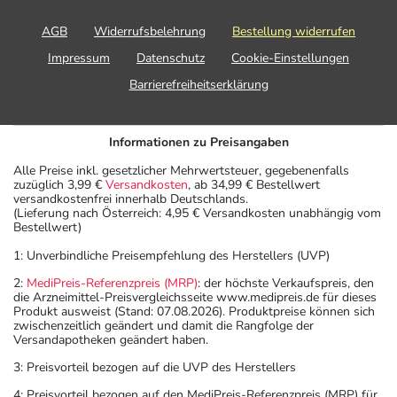
AGB
Widerrufsbelehrung
Bestellung widerrufen
Impressum
Datenschutz
Cookie-Einstellungen
Barrierefreiheitserklärung
Informationen zu Preisangaben
Alle Preise inkl. gesetzlicher Mehrwertsteuer, gegebenenfalls
zuzüglich 3,99 €
Versandkosten
, ab 34,99 € Bestellwert
versandkostenfrei innerhalb Deutschlands.
(Lieferung nach Österreich: 4,95 € Versandkosten unabhängig vom
Bestellwert)
1: Unverbindliche Preisempfehlung des Herstellers (UVP)
2:
MediPreis-Referenzpreis (MRP)
: der höchste Verkaufspreis, den
die Arzneimittel-Preisvergleichsseite www.medipreis.de für dieses
Produkt ausweist (Stand: 07.08.2026). Produktpreise können sich
zwischenzeitlich geändert und damit die Rangfolge der
Versandapotheken geändert haben.
3: Preisvorteil bezogen auf die UVP des Herstellers
4: Preisvorteil bezogen auf den MediPreis-Referenzpreis (MRP) für