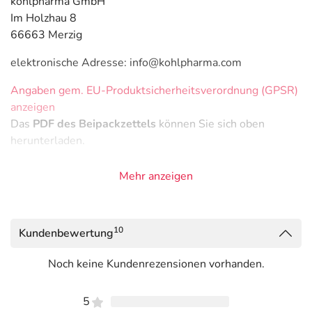
kohlpharma GmbH
Im Holzhau 8
66663 Merzig
elektronische Adresse: info@kohlpharma.com
Angaben gem. EU-Produktsicherheitsverordnung (GPSR)
anzeigen
Das
PDF des Beipackzettels
können Sie sich oben
herunterladen.
Mehr anzeigen
10
Kundenbewertung
Noch keine Kundenrezensionen vorhanden.
5