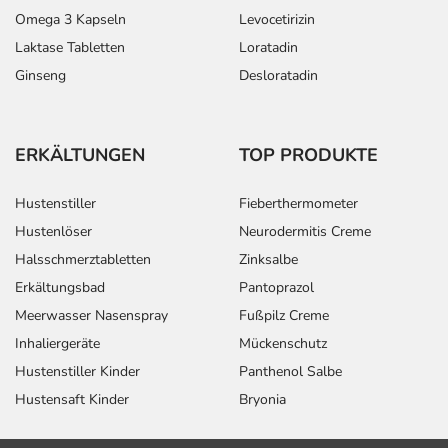
Omega 3 Kapseln
Levocetirizin
Laktase Tabletten
Loratadin
Ginseng
Desloratadin
ERKÄLTUNGEN
TOP PRODUKTE
Hustenstiller
Fieberthermometer
Hustenlöser
Neurodermitis Creme
Halsschmerztabletten
Zinksalbe
Erkältungsbad
Pantoprazol
Meerwasser Nasenspray
Fußpilz Creme
Inhaliergeräte
Mückenschutz
Hustenstiller Kinder
Panthenol Salbe
Hustensaft Kinder
Bryonia