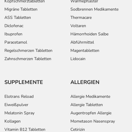
Kopfschmerztabletten
Wärmepflaster
Migräne Tabletten
Sodbrennen Medikamente
ASS Tabletten
Thermacare
Diclofenac
Voltaren
Ibuprofen
Hämorrhoiden Salbe
Paracetamol
Abführmittel
Regelschmerzen Tabletten
Magentabletten
Zahnschmerzen Tabletten
Lidocain
SUPPLEMENTE
ALLERGIEN
Elotrans Reload
Allergie Medikamente
Eiweißpulver
Allergie Tabletten
Melatonin Spray
Augentropfen Allergie
Kollagen
Mometason Nasenspray
Vitamin B12 Tabletten
Cetirizin