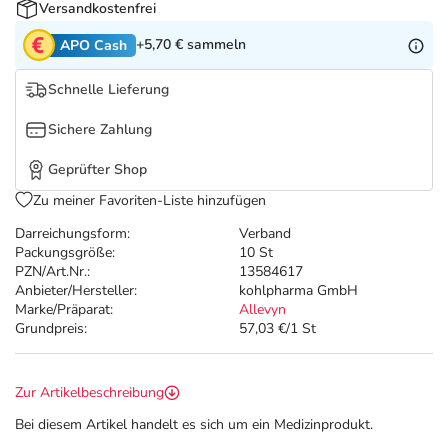
Refluthin, Lasea & Carmenthin Deals
Sport & Fitness
Täglich gut versorgt
Versandkostenfrei
+5,70 €
sammeln
APO Cash
Salus Deals
Tierapotheke
Schnelle Lieferung
Vitamine & Mineralstoffe
Sichere Zahlung
Geprüfter Shop
Marken
Zu meiner Favoriten-Liste hinzufügen
Darreichungsform:
Verband
Packungsgröße:
10 St
PZN/Art.Nr.:
13584617
Anbieter/Hersteller:
kohlpharma GmbH
Marke/Präparat:
Allevyn
Grundpreis:
57,03 €/1 St
Zur Artikelbeschreibung
Bei diesem Artikel handelt es sich um ein Medizinprodukt.