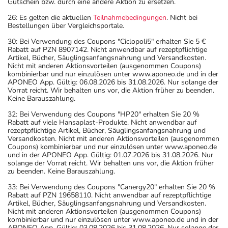
Gutschein bzw. durch eine andere Aktion zu ersetzen.
26: Es gelten die aktuellen
Teilnahmebedingungen
. Nicht bei
Bestellungen über Vergleichsportale.
30: Bei Verwendung des Coupons "Ciclopoli5" erhalten Sie 5 €
Rabatt auf PZN 8907142. Nicht anwendbar auf rezeptpflichtige
Artikel, Bücher, Säuglingsanfangsnahrung und Versandkosten.
Nicht mit anderen Aktionsvorteilen (ausgenommen Coupons)
kombinierbar und nur einzulösen unter www.aponeo.de und in der
APONEO App. Gültig: 06.08.2026 bis 31.08.2026. Nur solange der
Vorrat reicht. Wir behalten uns vor, die Aktion früher zu beenden.
Keine Barauszahlung.
32: Bei Verwendung des Coupons "HP20" erhalten Sie 20 %
Rabatt auf viele Hansaplast-Produkte. Nicht anwendbar auf
rezeptpflichtige Artikel, Bücher, Säuglingsanfangsnahrung und
Versandkosten. Nicht mit anderen Aktionsvorteilen (ausgenommen
Coupons) kombinierbar und nur einzulösen unter www.aponeo.de
und in der APONEO App. Gültig: 01.07.2026 bis 31.08.2026. Nur
solange der Vorrat reicht. Wir behalten uns vor, die Aktion früher
zu beenden. Keine Barauszahlung.
33: Bei Verwendung des Coupons "Canergy20" erhalten Sie 20 %
Rabatt auf PZN 19658110. Nicht anwendbar auf rezeptpflichtige
Artikel, Bücher, Säuglingsanfangsnahrung und Versandkosten.
Nicht mit anderen Aktionsvorteilen (ausgenommen Coupons)
kombinierbar und nur einzulösen unter www.aponeo.de und in der
APONEO App. Gültig: 03.08.2026 bis 31.08.2026. Nur solange der