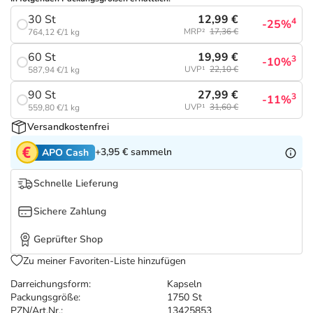
Refluthin, Lasea & Carmenthin Deals
Sport & Fitness
Täglich gut versorgt
12,99 €
30 St
4
-25%
MRP²
17,36 €
764,12 €/1 kg
Salus Deals
Tierapotheke
19,99 €
60 St
3
-10%
UVP¹
22,10 €
587,94 €/1 kg
Vitamine & Mineralstoffe
27,99 €
90 St
3
-11%
UVP¹
31,60 €
559,80 €/1 kg
Marken
Versandkostenfrei
+3,95 €
sammeln
APO Cash
Schnelle Lieferung
Sichere Zahlung
Geprüfter Shop
Zu meiner Favoriten-Liste hinzufügen
Darreichungsform:
Kapseln
Packungsgröße:
1750 St
PZN/Art.Nr.:
13425853