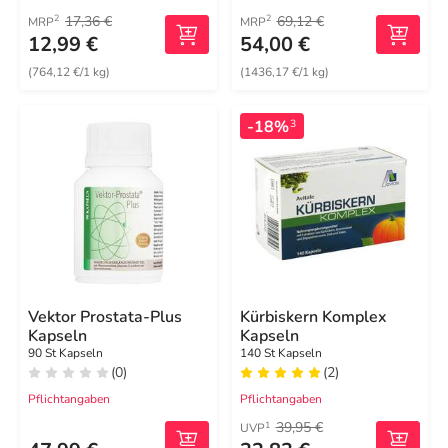
17,36 €
69,12 €
2
2
MRP
MRP
12,99 €
54,00 €
(764,12 €/1 kg)
(1436,17 €/1 kg)
-18%
3
Vektor Prostata-Plus
Kürbiskern Komplex
Kapseln
Kapseln
90 St Kapseln
140 St Kapseln
(0)
(2)
Pflichtangaben
Pflichtangaben
39,95 €
1
UVP