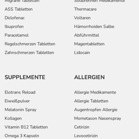
Migräne Tabletten
Sodbrennen Medikamente
ASS Tabletten
Thermacare
Diclofenac
Voltaren
Ibuprofen
Hämorrhoiden Salbe
Paracetamol
Abführmittel
Regelschmerzen Tabletten
Magentabletten
Zahnschmerzen Tabletten
Lidocain
SUPPLEMENTE
ALLERGIEN
Elotrans Reload
Allergie Medikamente
Eiweißpulver
Allergie Tabletten
Melatonin Spray
Augentropfen Allergie
Kollagen
Mometason Nasenspray
Vitamin B12 Tabletten
Cetirizin
Omega 3 Kapseln
Levocetirizin