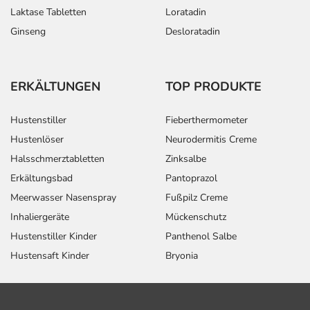
Laktase Tabletten
Loratadin
Ginseng
Desloratadin
ERKÄLTUNGEN
TOP PRODUKTE
Hustenstiller
Fieberthermometer
Hustenlöser
Neurodermitis Creme
Halsschmerztabletten
Zinksalbe
Erkältungsbad
Pantoprazol
Meerwasser Nasenspray
Fußpilz Creme
Inhaliergeräte
Mückenschutz
Hustenstiller Kinder
Panthenol Salbe
Hustensaft Kinder
Bryonia