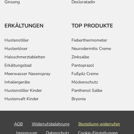
Ginseng
Desloratadin
ERKÄLTUNGEN
TOP PRODUKTE
Hustenstiller
Fieberthermometer
Hustenlöser
Neurodermitis Creme
Halsschmerztabletten
Zinksalbe
Erkältungsbad
Pantoprazol
Meerwasser Nasenspray
Fußpilz Creme
Inhaliergeräte
Mückenschutz
Hustenstiller Kinder
Panthenol Salbe
Hustensaft Kinder
Bryonia
AGB
Widerrufsbelehrung
Bestellung widerrufen
Impressum
Datenschutz
Cookie-Einstellungen