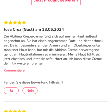
Wassergehalt: 49,75 %
Jetzt Produkt bewerten
Inhaltsstoffe
Aqua, Isopropyl Myristate, Glycerin, Sorbitan Stearate,
Lanolin, Dimethicone, Cetyl Alcohol, Polysorbate 60,
Jose Cruz (Gast) am 18.06.2024
Sorbic Acid
Die Abitima Körpercreme fühlt sich auf meiner Haut äußerst
angenehm an. Sie hat einen angenehmen Duft und zieht schnell
Adresse des Anbieters/Herstellers
ein. Da ich besonders an den Armen und am Oberkörper unter
trockener Haut leide, hat mir die Abitima Creme hervorragend
PUREN Pharma GmbH & Co. KG
geholfen, Hautirritationen zu minimieren. Meine Haut fühlt sich
Willy-Brandt-Allee 2
jetzt elastisch und intensiv befeuchtet an. Ich kann diese Creme
81829 München
definitiv weiterempfehlen
Kommentieren
elektronische Adresse: www.abitima-clinic.de
Fanden Sie diese Bewertung hilfreich?
Angaben gem. EU-Produktsicherheitsverordnung (GPSR)
anzeigen
Ja
Nein
Das
PDF des Beipackzettels
können Sie sich oben
herunterladen.