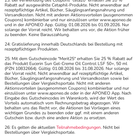
23: Bei Verwendung des Coupons "ceta20" erhalten Sie 20 %
Rabatt auf ausgewählte Cetaphil-Produkte. Nicht anwendbar auf
rezeptpflichtige Artikel, Bücher, Säuglingsanfangsnahrung und
Versandkosten. Nicht mit anderen Aktionsvorteilen (ausgenommen
Coupons) kombinierbar und nur einzulösen unter www.aponeo.de
und in der APONEO App. Gültig: 01.08.2026 bis 01.09.2026. Nur
solange der Vorrat reicht. Wir behalten uns vor, die Aktion früher
zu beenden. Keine Barauszahlung.
24: Gratislieferung innerhalb Deutschlands bei Bestellung mit
rezeptpflichtigen Produkten.
25: Mit dem Gutscheincode "Merit25" erhalten Sie 25 % Rabatt auf
das Produkt Eucerin Sun Gel-Creme Oil Control LSF 50+, 50 ml
(PZN 10832664). Gültig: 01.08.2026 bis 31.08.2026. Nur solange
der Vorrat reicht. Nicht anwendbar auf rezeptpflichtige Artikel,
Bücher, Säuglingsanfangsnahrung und Versandkosten sowie bei
Bestellungen über Vergleichsportale. Nicht mit anderen
Aktionsvorteilen (ausgenommen Coupons) kombinierbar und nur
einzulösen unter www.aponeo.de oder in der APONEO App. Nach
Eingabe des Gutscheincodes im Warenkorb, wird der Wert des
Vorteils automatisch vom Rechnungsbetrag abgezogen. Wir
behalten uns das Recht vor, die Aktionen bei Vorliegen eines
wichtigen Grundes zu beenden oder ggf. mit einem anderen
Gutschein bzw. durch eine andere Aktion zu ersetzen.
26: Es gelten die aktuellen
Teilnahmebedingungen
. Nicht bei
Bestellungen über Vergleichsportale.