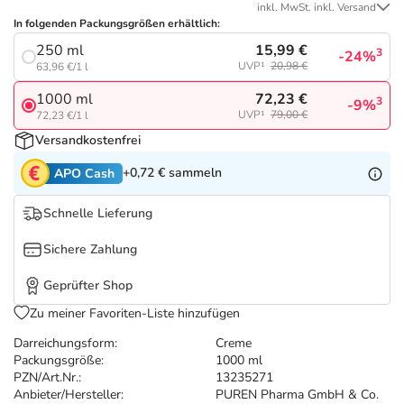
Refluthin, Lasea & Carmenthin Deals
Sport & Fitness
Täglich gut versorgt
inkl. MwSt. inkl. Versand
In folgenden Packungsgrößen erhältlich:
15,99 €
250 ml
Salus Deals
Tierapotheke
3
-24%
UVP¹
20,98 €
63,96 €/1 l
72,23 €
1000 ml
3
-9%
Vitamine & Mineralstoffe
UVP¹
79,00 €
72,23 €/1 l
Versandkostenfrei
Marken
+0,72 €
sammeln
APO Cash
Schnelle Lieferung
Sichere Zahlung
Geprüfter Shop
Zu meiner Favoriten-Liste hinzufügen
Darreichungsform:
Creme
Packungsgröße:
1000 ml
PZN/Art.Nr.:
13235271
Anbieter/Hersteller:
PUREN Pharma GmbH & Co.