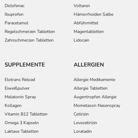
Diclofenac
Voltaren
Ibuprofen
Hämorrhoiden Salbe
Paracetamol
Abführmittel
Regelschmerzen Tabletten
Magentabletten
Zahnschmerzen Tabletten
Lidocain
SUPPLEMENTE
ALLERGIEN
Elotrans Reload
Allergie Medikamente
Eiweißpulver
Allergie Tabletten
Melatonin Spray
Augentropfen Allergie
Kollagen
Mometason Nasenspray
Vitamin B12 Tabletten
Cetirizin
Omega 3 Kapseln
Levocetirizin
Laktase Tabletten
Loratadin