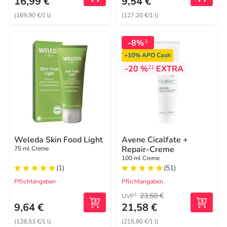
16,99 €
9,54 €
(169,90 €/1 l)
(127,20 €/1 l)
-8%
3
+10%
APO Cash
-20 %
EXTRA
21
Weleda Skin Food Light
Avene Cicalfate +
Repair-Creme
75 ml Creme
100 ml Creme
(1)
(51)
Pflichtangaben
Pflichtangaben
23,50 €
1
UVP
9,64 €
21,58 €
(128,53 €/1 l)
(215,80 €/1 l)