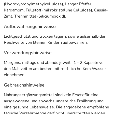
(Hydroxypropylmethylcellulose), Langer Pfeffer,
Granatapfelkerne
204 mg
Kardamom, Füllstoff (mikrokristalline Cellulose), Cassia-
Calciumsulfat
120 mg
Zimt, Trennmittel (Siliciumdioxid).
Kleiner Galgant
102 mg
Aufbewahrungshinweise
Langer Pfeffer
25,5 mg
Lichtgeschützt und trocken lagern, sowie außerhalb der
Reichweite von kleinen Kindern aufbewahren.
Kardamom
12,8 mg
Verwendungshinweise
Cassia-Zimt
12,8 mg
Morgens, mittags und abends jeweils 1 - 2 Kapseln vor
Adresse des Lebensmittel-Unternehmens
den Mahlzeiten am besten mit reichlich heißem Wasser
einnehmen.
Hager Pharma GmbH
Ackerstraße 1
Gebrauchshinweise
47269 Duisburg
Nahrungsergänzungsmittel sind kein Ersatz für eine
Informationen zu diesem Lebensmittel (wie z. B. Zutaten,
ausgewogene und abwechslungsreiche Ernährung und
Allergene) sind bei den Lebensmittelangaben als pdf
eine gesunde Lebensweise. Die angegebene empfohlene
hinterlegt. (oben)
tägliche Verzehrmenge darf nicht überschritten werden.