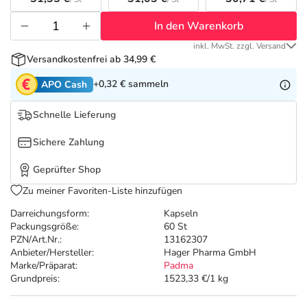
Refluthin, Lasea & Carmenthin Deals
Sport & Fitness
Täglich gut versorgt
In den Warenkorb
Salus Deals
Tierapotheke
inkl. MwSt. zzgl. Versand
Versandkostenfrei ab 34,99 €
Vitamine & Mineralstoffe
+0,32 €
sammeln
APO Cash
Schnelle Lieferung
Marken
Sichere Zahlung
Geprüfter Shop
Zu meiner Favoriten-Liste hinzufügen
Darreichungsform:
Kapseln
Packungsgröße:
60 St
PZN/Art.Nr.:
13162307
Anbieter/Hersteller:
Hager Pharma GmbH
Marke/Präparat:
Padma
Grundpreis:
1523,33 €/1 kg