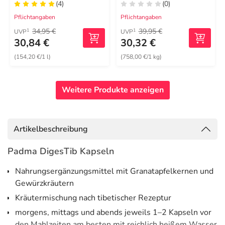
(4)
(0)
Pflichtangaben
Pflichtangaben
34,95 €
39,95 €
1
1
UVP
UVP
30,84 €
30,32 €
(154,20 €/1 l)
(758,00 €/1 kg)
Weitere Produkte anzeigen
Artikelbeschreibung
Padma DigesTib Kapseln
Nahrungsergänzungsmittel mit Granatapfelkernen und
Gewürzkräutern
Kräutermischung nach tibetischer Rezeptur
morgens, mittags und abends jeweils 1–2 Kapseln vor
den Mahlzeiten am besten mit reichlich heißem Wasser