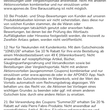
Bestellungen über Vergleichsportale anwendbar. Nicht mit anderen
Aktionsvorteilen kombinierbar und nur einzulösen unter
www.aponeo.de. Eine Barauszahlung ist nicht möglich.
10: Bei Produkt- und Shop-Bewertungen von Kunden auf unseren
Produktdetailseiten können wir nicht sicherstellen, dass diese nur
von solchen Kunden stammen, die die Waren oder
Dienstleistungen tatsächlich genutzt oder erworben haben.
Bewertungen, bei denen bei der Prüfung des Wortlauts
Auffälligkeiten oder Hinweise festgestellt werden, die insoweit zu
Zweifeln Anlass geben, werden nicht veröffentlicht.
12: Nur für Neukunden mit Kundenkonto. Mit dem Gutscheincode
"10NEU26" erhalten Sie 10 % Rabatt für Ihre erste Bestellung, ab
einem Mindestbestellwert von 49 € (Warenkorbwert). Nicht
anwendbar auf rezeptpflichtige Artikel, Bücher,
Säuglingsanfangsnahrung und Versandkosten sowie bei
Bestellungen über Vergleichsportale. Nicht mit anderen
Aktionsvorteilen (ausgenommen Coupons) kombinierbar und nur
einzulösen unter www.aponeo.de oder in der APONEO App. Nach
Eingabe des Gutscheincodes im Warenkorb, wird der Wert des
Vorteils automatisch vom Rechnungsbetrag abgezogen. Wir
behalten uns das Recht vor, die Aktionen bei Vorliegen eines
wichtigen Grundes zu beenden oder ggf. mit einem anderen
Gutschein bzw. durch eine andere Aktion zu ersetzen.
21: Bei Verwendung des Coupons "Summer20" erhalten Sie 20 %
Rabatt auf viele Pierre Fabre-Produkte. Nicht anwendbar auf
rezeptpflichtige Artikel, Bücher, Säuglingsanfangsnahrung und