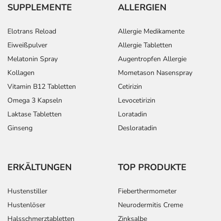
SUPPLEMENTE
ALLERGIEN
Elotrans Reload
Allergie Medikamente
Eiweißpulver
Allergie Tabletten
Melatonin Spray
Augentropfen Allergie
Kollagen
Mometason Nasenspray
Vitamin B12 Tabletten
Cetirizin
Omega 3 Kapseln
Levocetirizin
Laktase Tabletten
Loratadin
Ginseng
Desloratadin
ERKÄLTUNGEN
TOP PRODUKTE
Hustenstiller
Fieberthermometer
Hustenlöser
Neurodermitis Creme
Halsschmerztabletten
Zinksalbe