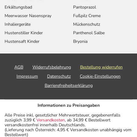
Erkältungsbad
Pantoprazol
Meerwasser Nasenspray
Fußpilz Creme
Inhaliergeräte
Mückenschutz
Hustenstiller Kinder
Panthenol Salbe
Hustensaft Kinder
Bryonia
AGB
Widerrufsbelehrung
Bestellung widerrufen
Impressum
Datenschutz
Cookie-Einstellungen
Barrierefreiheitserklärung
Informationen zu Preisangaben
Alle Preise inkl. gesetzlicher Mehrwertsteuer, gegebenenfalls
zuzüglich 3,99 €
Versandkosten
, ab 34,99 € Bestellwert
versandkostenfrei innerhalb Deutschlands.
(Lieferung nach Österreich: 4,95 € Versandkosten unabhängig vom
Bestellwert)