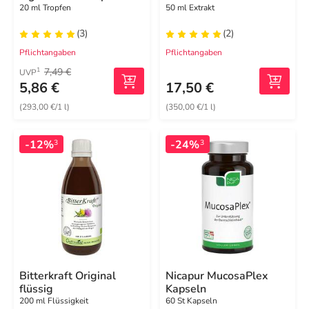
20 ml Tropfen
50 ml Extrakt
(3)
(2)
Pflichtangaben
Pflichtangaben
7,49 €
1
UVP
5,86 €
17,50 €
(293,00 €/1 l)
(350,00 €/1 l)
-12%
-24%
3
3
Bitterkraft Original
Nicapur MucosaPlex
flüssig
Kapseln
200 ml Flüssigkeit
60 St Kapseln