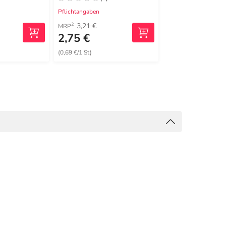
Pflichtangaben
Pflichtangaben
3,21 €
3,81 €
2
2
MRP
MRP
2,75 €
2,49 €
(0,69 €/1 St)
(0,02 €/1 St)