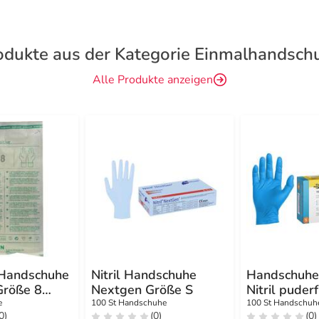
odukte aus der Kategorie Einmalhandsch
Alle Produkte anzeigen
Handschuhe
Nitril Handschuhe
Handschuhe
Größe 8
Nextgen Größe S
Nitril puder
S
e
100 St Handschuhe
100 St Handschuh
0)
(0)
(0)