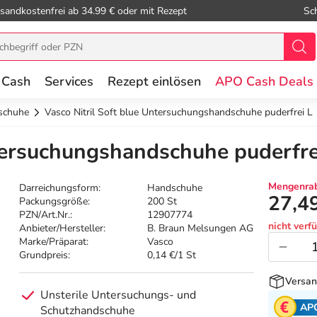
sandkostenfrei ab 34.99 € oder mit Rezept
Sc
 Cash
Services
Rezept einlösen
APO Cash Deals
schuhe
Vasco Nitril Soft blue Untersuchungshandschuhe puderfrei L
ntersuchungshandschuhe puderfre
Mengenrab
Darreichungsform:
Handschuhe
27,4
Packungsgröße:
200 St
PZN/Art.Nr.:
12907774
nicht verf
Anbieter/Hersteller:
B. Braun Melsungen AG
Marke/Präparat:
Vasco
Grundpreis:
0,14 €/1 St
Versan
Unsterile Untersuchungs- und
AP
Schutzhandschuhe