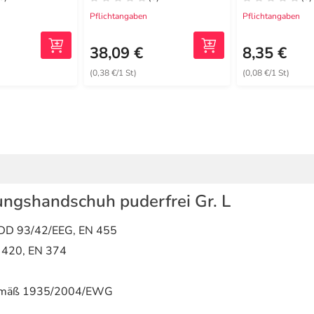
Pflichtangaben
Pflichtangaben
38,09 €
8,35 €
(0,38 €/1 St)
(0,08 €/1 St)
hungshandschuh puderfrei Gr. L
D 93/42/EEG, EN 455
 420, EN 374
mäß 1935/2004/EWG