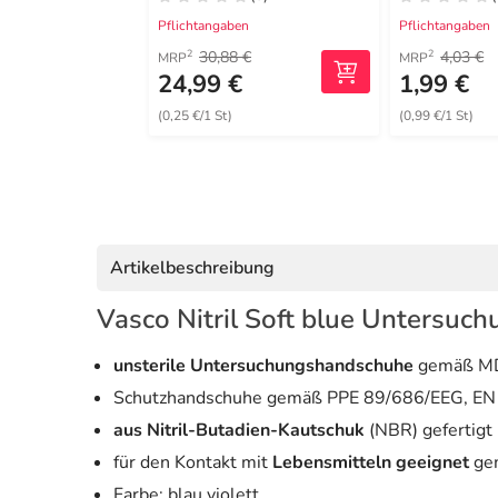
Pflichtangaben
Pflichtangaben
30,88 €
4,03 €
2
2
MRP
MRP
24,99 €
1,99 €
(0,25 €/1 St)
(0,99 €/1 St)
Artikelbeschreibung
Vasco Nitril Soft blue Untersuc
unsterile Untersuchungshandschuhe
gemäß MD
Schutzhandschuhe gemäß PPE 89/686/EEG, EN
aus Nitril-Butadien-Kautschuk
(NBR) gefertigt
für den Kontakt mit
Lebensmitteln geeignet
ge
Farbe: blau violett