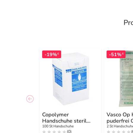
Pr
-19%
-51%
4
4
Copolymer
Vasco Op 
Handschuhe steril
puderfrei 
Größe M
steril
100 St Handschuhe
2 St Handschuh
(0)
(