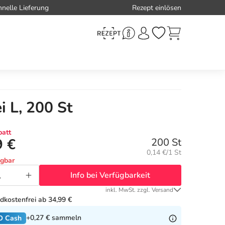
hnelle Lieferung
Rezept einlösen
i L, 200 St
att
9 €
200 St
Grundpreis:
0,14 €/1 St
ügbar
Info bei Verfügbarkeit
inkl. MwSt. zzgl. Versand
dkostenfrei ab 34,99 €
+0,27 €
sammeln
O Cash