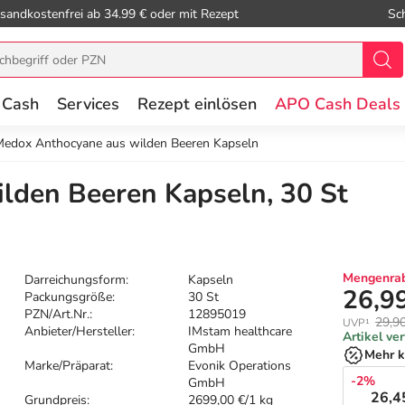
sandkostenfrei ab 34.99 € oder mit Rezept
Sc
 Cash
Services
Rezept einlösen
APO Cash Deals
edox Anthocyane aus wilden Beeren Kapseln
lden Beeren Kapseln, 30 St
Mengenrab
Darreichungsform:
Kapseln
26,9
Packungsgröße:
30 St
PZN/Art.Nr.:
12895019
29,9
UVP¹
Anbieter/Hersteller:
IMstam healthcare
Artikel ve
GmbH
Mehr k
Marke/Präparat:
Evonik Operations
-2%
GmbH
26,4
Grundpreis:
2699,00 €/1 kg