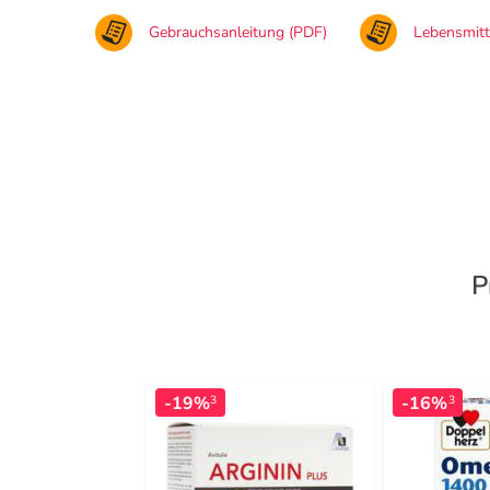
Gebrauchsanleitung (PDF)
Lebensmit
P
-19%
-16%
3
3