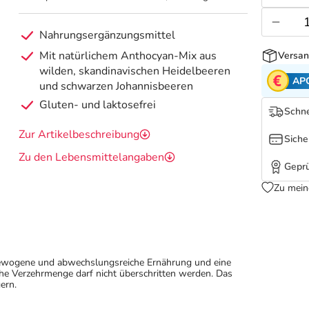
Nahrungsergänzungsmittel
Mit natürlichem Anthocyan-Mix aus
Versan
wilden, skandinavischen Heidelbeeren
AP
und schwarzen Johannisbeeren
Gluten- und laktosefrei
Schne
Zur Artikelbeschreibung
Siche
Zu den Lebensmittelangaben
Geprü
Zu mein
sgewogene und abwechslungsreiche Ernährung und eine
e Verzehrmenge darf nicht überschritten werden. Das
ern.