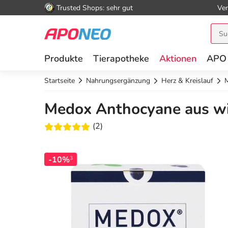
Trusted Shops: sehr gut
Ver
Produkte
Tierapotheke
Aktionen
APO
Startseite
Nahrungsergänzung
Herz & Kreislauf
M
Medox Anthocyane aus wi
(2)
-10%
3