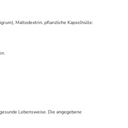
grum), Maltodextrin, pflanzliche Kapselhülle:
en.
e gesunde Lebensweise. Die angegebene