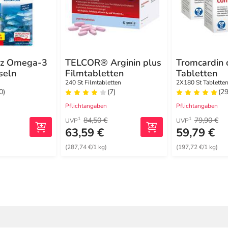
rz Omega-3
TELCOR® Arginin plus
Tromcardin
seln
Filmtabletten
Tabletten
240 St Filmtabletten
2X180 St Tablette
0)
(7)
(29
Pflichtangaben
Pflichtangaben
84,50 €
79,90 €
1
1
UVP
UVP
63,59 €
59,79 €
(287,74 €/1 kg)
(197,72 €/1 kg)