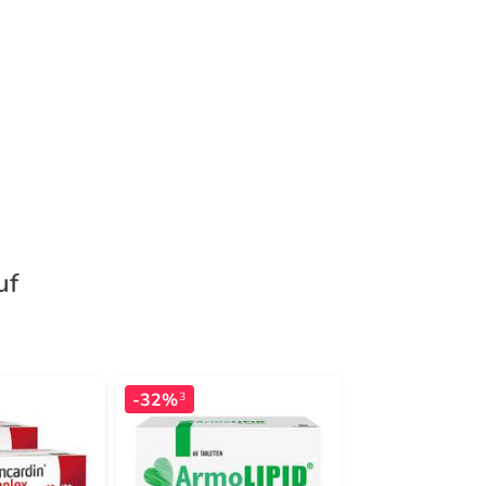
uf
-32%
-39%
3
3