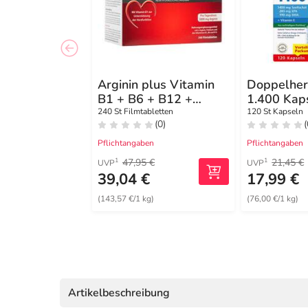
Arginin plus Vitamin
Doppelhe
B1 + B6 + B12 +
1.400 Kap
Folsäure
240 St Filmtabletten
120 St Kapseln
(0)
(
Filmtabletten
Pflichtangaben
Pflichtangaben
47,95 €
21,45 €
1
1
UVP
UVP
39,04 €
17,99 €
(143,57 €/1 kg)
(76,00 €/1 kg)
Artikelbeschreibung