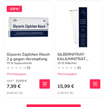
-59%
4
Glycerin Zäpfchen Rösch
SILBERNITRAT-
2 g gegen Verstopfung
KALIUMNITRAT
ÄTZSTÄBCHEN 200
10 St Suppositorien
10 St Stäbchen
(0)
(0)
mm elastisch
Pflichtangaben
Pflichtangaben
19,69 €
2
MRP
7,99 €
15,99 €
(0,80 €/1 St)
(1,60 €/1 St)