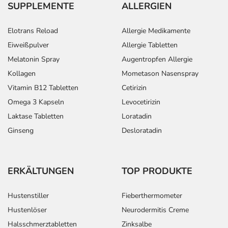
SUPPLEMENTE
ALLERGIEN
Elotrans Reload
Allergie Medikamente
Eiweißpulver
Allergie Tabletten
Melatonin Spray
Augentropfen Allergie
Kollagen
Mometason Nasenspray
Vitamin B12 Tabletten
Cetirizin
Omega 3 Kapseln
Levocetirizin
Laktase Tabletten
Loratadin
Ginseng
Desloratadin
ERKÄLTUNGEN
TOP PRODUKTE
Hustenstiller
Fieberthermometer
Hustenlöser
Neurodermitis Creme
Halsschmerztabletten
Zinksalbe