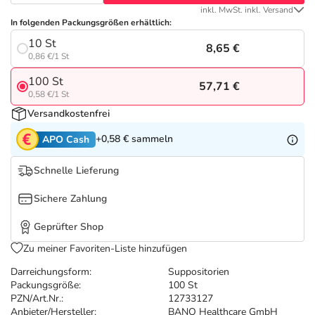
Refluthin, Lasea & Carmenthin Deals
Sport & Fitness
Täglich gut versorgt
inkl. MwSt. inkl. Versand
In folgenden Packungsgrößen erhältlich:
Salus Deals
Tierapotheke
10 St
8,65 €
0,86 €/1 St
100 St
Vitamine & Mineralstoffe
57,71 €
0,58 €/1 St
Versandkostenfrei
Marken
+0,58 €
sammeln
APO Cash
Schnelle Lieferung
Sichere Zahlung
Geprüfter Shop
Zu meiner Favoriten-Liste hinzufügen
Darreichungsform:
Suppositorien
Packungsgröße:
100 St
PZN/Art.Nr.:
12733127
Anbieter/Hersteller:
BANO Healthcare GmbH