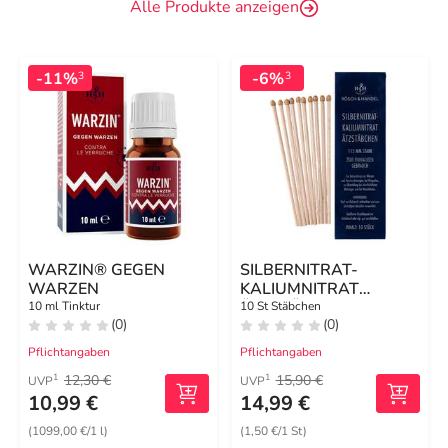
Alle Produkte anzeigen
-11%
-6%
3
3
WARZIN® GEGEN
SILBERNITRAT-
WARZEN
KALIUMNITRAT
ÄTZSTÄBCHEN 115
10 ml Tinktur
10 St Stäbchen
(0)
(0)
mm starr
Pflichtangaben
Pflichtangaben
12,30 €
15,90 €
1
1
UVP
UVP
10,99 €
14,99 €
(1099,00 €/1 l)
(1,50 €/1 St)