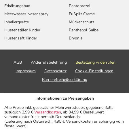
Erkältungsbad
Pantoprazol
Meerwasser Nasenspray
Fußpilz Creme
Inhaliergeräte
Mückenschutz
Hustenstiller Kinder
Panthenol Salbe
Hustensaft Kinder
Bryonia
AGB
Widerrufsbelehrung
Bestellung widerrufen
Impressum
Datenschutz
Cookie-Einstellungen
Barrierefreiheitserklärung
Informationen zu Preisangaben
Alle Preise inkl. gesetzlicher Mehrwertsteuer, gegebenenfalls
zuzüglich 3,99 €
Versandkosten
, ab 34,99 € Bestellwert
versandkostenfrei innerhalb Deutschlands.
(Lieferung nach Österreich: 4,95 € Versandkosten unabhängig vom
Bestellwert)