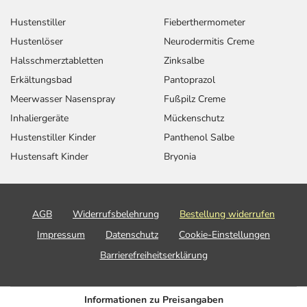
Hustenstiller
Fieberthermometer
Hustenlöser
Neurodermitis Creme
Halsschmerztabletten
Zinksalbe
Erkältungsbad
Pantoprazol
Meerwasser Nasenspray
Fußpilz Creme
Inhaliergeräte
Mückenschutz
Hustenstiller Kinder
Panthenol Salbe
Hustensaft Kinder
Bryonia
AGB
Widerrufsbelehrung
Bestellung widerrufen
Impressum
Datenschutz
Cookie-Einstellungen
Barrierefreiheitserklärung
Informationen zu Preisangaben