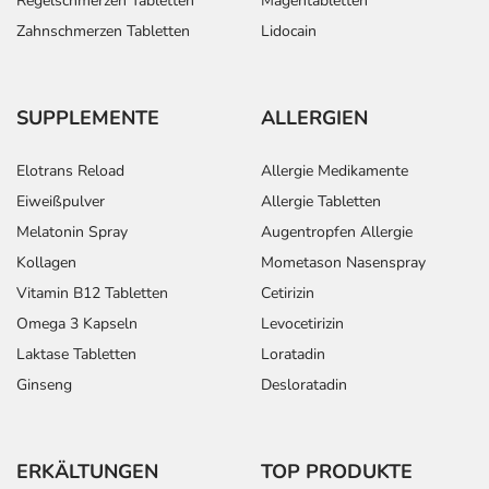
Regelschmerzen Tabletten
Magentabletten
Zahnschmerzen Tabletten
Lidocain
SUPPLEMENTE
ALLERGIEN
Elotrans Reload
Allergie Medikamente
Eiweißpulver
Allergie Tabletten
Melatonin Spray
Augentropfen Allergie
Kollagen
Mometason Nasenspray
Vitamin B12 Tabletten
Cetirizin
Omega 3 Kapseln
Levocetirizin
Laktase Tabletten
Loratadin
Ginseng
Desloratadin
ERKÄLTUNGEN
TOP PRODUKTE