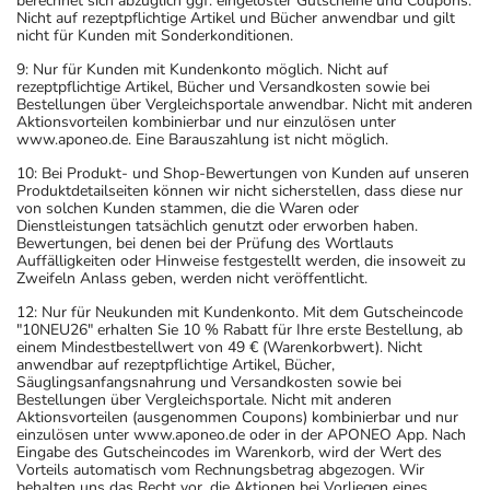
berechnet sich abzüglich ggf. eingelöster Gutscheine und Coupons.
Nicht auf rezeptpflichtige Artikel und Bücher anwendbar und gilt
nicht für Kunden mit Sonderkonditionen.
9: Nur für Kunden mit Kundenkonto möglich. Nicht auf
rezeptpflichtige Artikel, Bücher und Versandkosten sowie bei
Bestellungen über Vergleichsportale anwendbar. Nicht mit anderen
Aktionsvorteilen kombinierbar und nur einzulösen unter
www.aponeo.de. Eine Barauszahlung ist nicht möglich.
10: Bei Produkt- und Shop-Bewertungen von Kunden auf unseren
Produktdetailseiten können wir nicht sicherstellen, dass diese nur
von solchen Kunden stammen, die die Waren oder
Dienstleistungen tatsächlich genutzt oder erworben haben.
Bewertungen, bei denen bei der Prüfung des Wortlauts
Auffälligkeiten oder Hinweise festgestellt werden, die insoweit zu
Zweifeln Anlass geben, werden nicht veröffentlicht.
12: Nur für Neukunden mit Kundenkonto. Mit dem Gutscheincode
"10NEU26" erhalten Sie 10 % Rabatt für Ihre erste Bestellung, ab
einem Mindestbestellwert von 49 € (Warenkorbwert). Nicht
anwendbar auf rezeptpflichtige Artikel, Bücher,
Säuglingsanfangsnahrung und Versandkosten sowie bei
Bestellungen über Vergleichsportale. Nicht mit anderen
Aktionsvorteilen (ausgenommen Coupons) kombinierbar und nur
einzulösen unter www.aponeo.de oder in der APONEO App. Nach
Eingabe des Gutscheincodes im Warenkorb, wird der Wert des
Vorteils automatisch vom Rechnungsbetrag abgezogen. Wir
behalten uns das Recht vor, die Aktionen bei Vorliegen eines