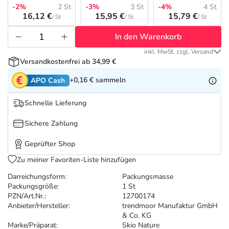
Refluthin, Lasea & Carmenthin Deals
Sport & Fitness
Täglich gut versorgt
-2%
2 St
-3%
3 St
-4%
4 St
16,12 €
15,95 €
15,79 €
/ St
/ St
/ St
Salus Deals
Tierapotheke
In den Warenkorb
inkl. MwSt. zzgl. Versand
Vitamine & Mineralstoffe
Versandkostenfrei ab 34,99 €
+0,16 €
sammeln
APO Cash
Marken
Schnelle Lieferung
Sichere Zahlung
Geprüfter Shop
Zu meiner Favoriten-Liste hinzufügen
Darreichungsform:
Packungsmasse
Packungsgröße:
1 St
PZN/Art.Nr.:
12700174
Anbieter/Hersteller:
trendmoor Manufaktur GmbH
& Co. KG
Marke/Präparat:
Skio Nature