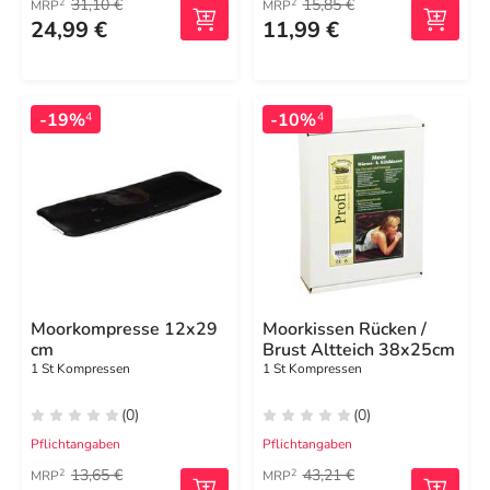
31,10 €
15,85 €
2
2
MRP
MRP
24,99 €
11,99 €
-19%
-10%
4
4
Moorkompresse 12x29
Moorkissen Rücken /
cm
Brust Altteich 38x25cm
1 St Kompressen
1 St Kompressen
(0)
(0)
Pflichtangaben
Pflichtangaben
13,65 €
43,21 €
2
2
MRP
MRP