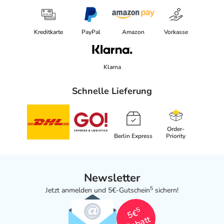
09212 Limbach-Oberfrohna
Angaben gem. EU-Produktsicherheitsverordnung (GPSR)
Kreditkarte
PayPal
Amazon
Vorkasse
anzeigen
Das
PDF des Beipackzettels
können Sie sich oben
herunterladen.
Klarna
Schnelle Lieferung
Order-
Berlin Express
Priority
Newsletter
5
Jetzt anmelden und 5€-Gutschein
sichern!
5
5€
Rabatt