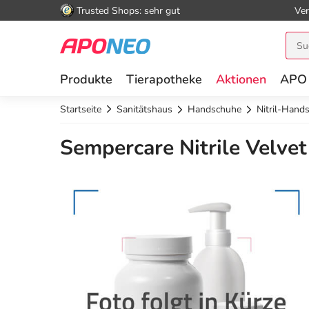
Trusted Shops: sehr gut
Ver
Produkte
Tierapotheke
Aktionen
APO
Startseite
Sanitätshaus
Handschuhe
Nitril-Hand
Sempercare Nitrile Velve