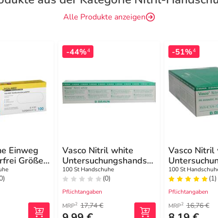
Alle Produkte anzeigen
-44%
-51%
4
4
he Einweg
Vasco Nitril white
Vasco Nitril
erfrei Größe
Untersuchungshandsc
Untersuchu
huhe Größe L
huhe Größe
uhe
100 St Handschuhe
100 St Handschuh
0)
(0)
(1)
Pflichtangaben
Pflichtangaben
17,74 €
16,76 €
2
2
MRP
MRP
9,99 €
8,19 €