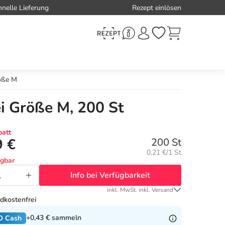
hnelle Lieferung
Rezept einlösen
röße M
i Größe M, 200 St
att
9 €
200 St
Grundpreis:
0,21 €/1 St
ügbar
Info bei Verfügbarkeit
inkl. MwSt. inkl. Versand
dkostenfrei
+0,43 €
sammeln
O Cash