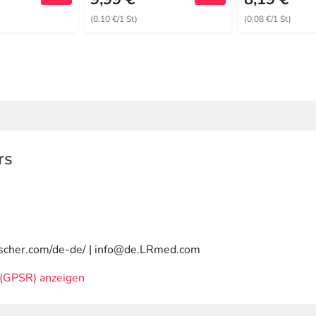
(0,10 €/1 St)
(0,08 €/1 St)
rs
uscher.com/de-de/ | info@de.LRmed.com
(GPSR) anzeigen