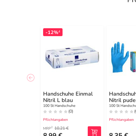
-12%
4
Handschuhe Einmal
Handschu
Nitril L blau
Nitril pud
L
100 St Handschuhe
100 St Handsch
(0)
(
Pflichtangaben
Pflichtangaben
10,21 €
2
MRP
8,99 €
8,35 €