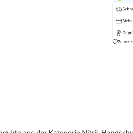
Schne
Siche
Geprü
Zu mein
odukte aus der Kategorie Nitril-Handsch