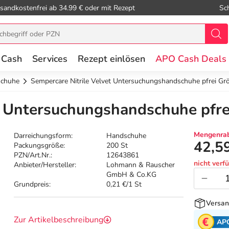
sandkostenfrei ab 34.99 € oder mit Rezept
Sc
 Cash
Services
Rezept einlösen
APO Cash Deals
schuhe
Sempercare Nitrile Velvet Untersuchungshandschuhe pfrei G
t Untersuchungshandschuhe pfre
Mengenrab
Darreichungsform:
Handschuhe
42,5
Packungsgröße:
200 St
PZN/Art.Nr.:
12643861
nicht verf
Anbieter/Hersteller:
Lohmann & Rauscher
GmbH & Co.KG
Grundpreis:
0,21 €/1 St
Versan
Zur Artikelbeschreibung
AP