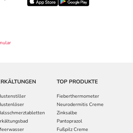
mular
ERKÄLTUNGEN
TOP PRODUKTE
ustenstiller
Fieberthermometer
ustenlöser
Neurodermitis Creme
alsschmerztabletten
Zinksalbe
rkältungsbad
Pantoprazol
eerwasser
Fußpilz Creme