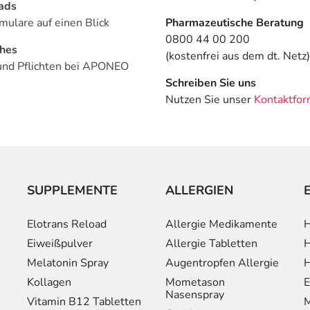
ads
mulare auf einen Blick
Pharmazeutische Beratung
0800 44 00 200
ches
(kostenfrei aus dem dt. Netz)
und Pflichten bei APONEO
Schreiben Sie uns
Nutzen Sie unser
Kontaktfor
SUPPLEMENTE
ALLERGIEN
Elotrans Reload
Allergie Medikamente
H
Eiweißpulver
Allergie Tabletten
H
Melatonin Spray
Augentropfen Allergie
H
Kollagen
Mometason
E
Nasenspray
Vitamin B12 Tabletten
M