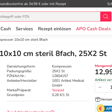
sandkostenfrei ab 34.99 € oder mit Rezept
Sc
 Cash
Services
Rezept einlösen
APO Cash Deals
pressen 10x10 cm steril 8fach
0x10 cm steril 8fach, 25X2 St
Mengenrab
Darreichungsform:
Kompressen
12,9
Packungsgröße:
25X2 St
PZN/Art.Nr.:
12604157
Artikel ve
Anbieter/Hersteller:
1001 Artikel Medical
GmbH
Marke/Präparat:
Ypsipad
Grundpreis:
0,26 €/1 St
Versan
AP