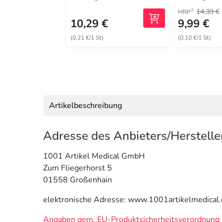
14,39 €
2
MRP
10,29 €
9,99 €
(0,21 €/1 St)
(0,10 €/1 St)
Artikelbeschreibung
Adresse des Anbieters/Herstelle
1001 Artikel Medical GmbH
Zum Fliegerhorst 5
01558 Großenhain
elektronische Adresse: www.1001artikelmedical.
Angaben gem. EU-Produktsicherheitsverordnung 