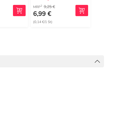
9,25 €
14,48 €
2
2
MRP
MRP
6,99 €
11,99 €
(0,14 €/1 St)
(0,24 €/1 St)