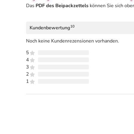
Das
PDF des Beipackzettels
können Sie sich obe
10
Kundenbewertung
Noch keine Kundenrezensionen vorhanden.
5
4
3
2
1