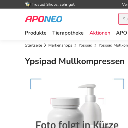
Trusted Shops: sehr gut
Ver
Produkte
Tierapotheke
Aktionen
APO
Startseite
Markenshops
Ypsipad
Ypsipad Mullkom
Ypsipad Mullkompressen 1