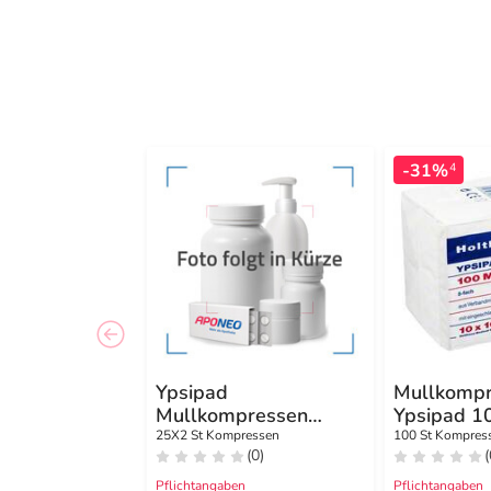
-31%
4
Ypsipad
Mullkomp
Mullkompressen
Ypsipad 1
7,5x7,5 cm steril 8fach
unsteril 8-
25X2 St Kompressen
100 St Kompres
(0)
(
Pflichtangaben
Pflichtangaben