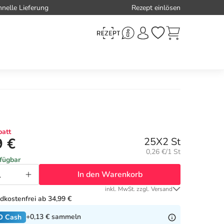
hnelle Lieferung
Rezept einlösen
att
9 €
25X2 St
Grundpreis:
0,26 €/1 St
rfügbar
In den Warenkorb
inkl. MwSt. zzgl. Versand
dkostenfrei ab 34,99 €
+0,13 €
sammeln
O Cash