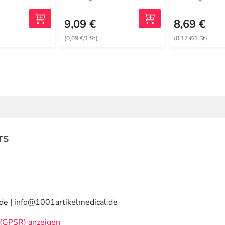
9,09 €
8,69 €
(0,09 €/1 St)
(0,17 €/1 St)
rs
de | info@1001artikelmedical.de
(GPSR) anzeigen