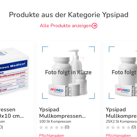
Produkte aus der Kategorie Ypsipad
Alle Produkte anzeigen
ressen
Ypsipad
Ypsipad
0x10 cm
Mullkompressen
Mullkompre
fach
7,5x7,5 cm unsteril
cm steril 8f
sen
100 St Kompressen
25X2 St Kompress
0)
(0)
(0)
8fach
Pflichtangaben
Pflichtangaben