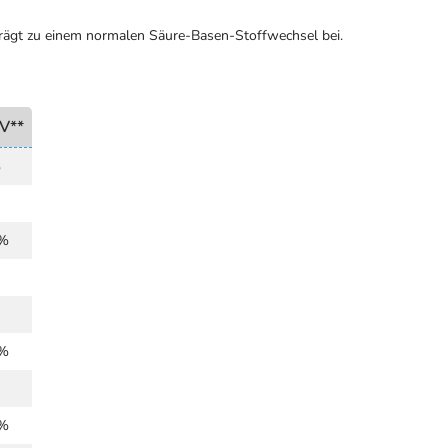
 trägt zu einem normalen Säure-Basen-Stoffwechsel bei.
V**
%
 %
 %
 %