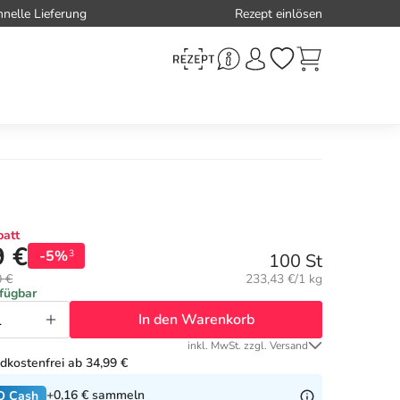
hnelle Lieferung
Rezept einlösen
att
9 €
-5%
3
100 St
Grundpreis:
0 €
233,43 €/1 kg
rfügbar
In den Warenkorb
inkl. MwSt. zzgl. Versand
dkostenfrei ab 34,99 €
+0,16 €
sammeln
O Cash