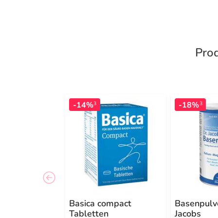
Prod
-14%
-18%
3
3
Basica compact
Basenpulve
Tabletten
Jacobs