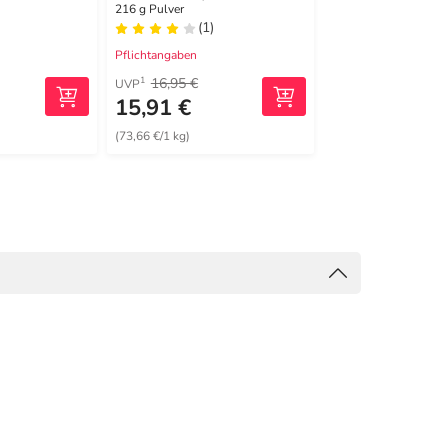
Rudolf Keil
216 g Pulver
(1)
(5)
Pflichtangaben
Pflichtangaben
16,95 €
42,60 €
1
1
UVP
UVP
15,91 €
34,82 €
(73,66 €/1 kg)
(43,52 €/1 kg)