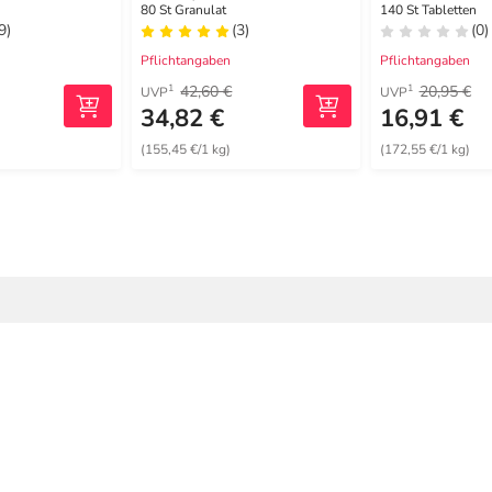
80 St Granulat
140 St Tabletten
9)
(3)
(0)
Pflichtangaben
Pflichtangaben
42,60 €
20,95 €
1
1
UVP
UVP
34,82 €
16,91 €
(155,45 €/1 kg)
(172,55 €/1 kg)