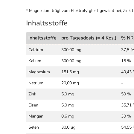
* Magnesium trägt zum Elektrolytgleichgewicht bei, Zink
Inhaltsstoffe
Inhaltsstoffe
pro Tagesdosis (= 4 Kps.)
% NR
Calcium
300,00 mg
37,5 
Kalium
300,00 mg
15 %
Magnesium
151,6 mg
40,43
Natrium
20,00 mg
-
Zink
5,0 mg
50 %
Eisen
5,0 mg
35,71
Mangan
0,6 mg
30 %
Selen
30,0 µg
54,55