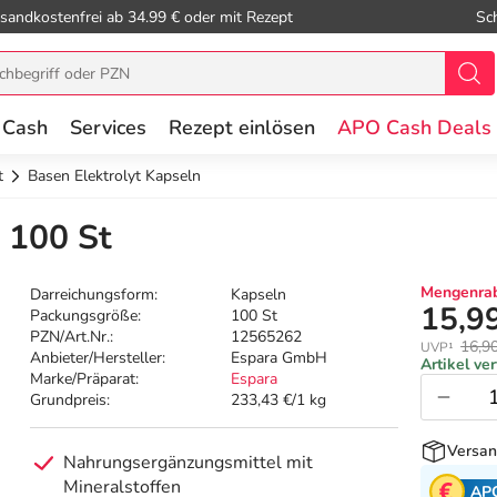
sandkostenfrei ab 34.99 € oder mit Rezept
Sc
 Cash
Services
Rezept einlösen
APO Cash Deals
t
Basen Elektrolyt Kapseln
 100 St
Mengenrab
Darreichungsform:
Kapseln
15,9
Packungsgröße:
100 St
PZN/Art.Nr.:
12565262
16,9
UVP¹
Anbieter/Hersteller:
Espara GmbH
Artikel ve
Marke/Präparat:
Espara
Grundpreis:
233,43 €/1 kg
Versan
Nahrungsergänzungsmittel mit
Mineralstoffen
AP