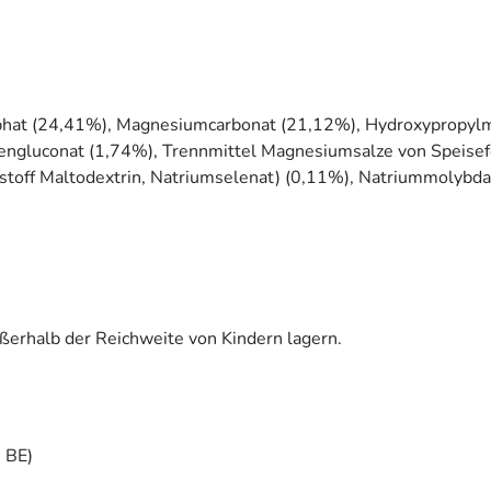
at (24,41%), Magnesiumcarbonat (21,12%), Hydroxypropylmethy
ngluconat (1,74%), Trennmittel Magnesiumsalze von Speisefett
toff Maltodextrin, Natriumselenat) (0,11%), Natriummolybdat
erhalb der Reichweite von Kindern lagern.
0 BE)