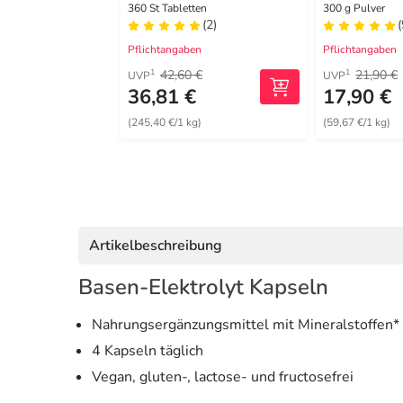
360 St Tabletten
300 g Pulver
(2)
(
Pflichtangaben
Pflichtangaben
42,60 €
21,90 €
1
1
UVP
UVP
36,81 €
17,90 €
(245,40 €/1 kg)
(59,67 €/1 kg)
Artikelbeschreibung
Basen-Elektrolyt Kapseln
Nahrungsergänzungsmittel mit Mineralstoffen*
4 Kapseln täglich
Vegan, gluten-, lactose- und fructosefrei