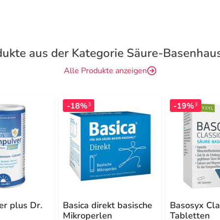
ukte aus der Kategorie Säure-Basenhau
Alle Produkte anzeigen
-18%
-19%
3
3
r plus Dr.
Basica direkt basische
Basosyx Cla
Mikroperlen
Tabletten