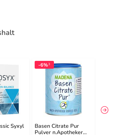
shalt
-6%
-18%
3
3
ssic Syxyl
Basen Citrate Pur
Basica Vital 
Pulver n.Apotheker
800 g Pulver