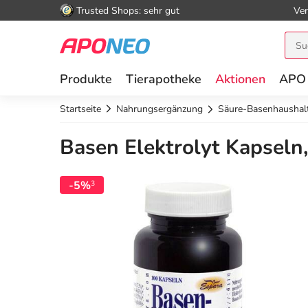
Trusted Shops: sehr gut
Ver
Produkte
Tierapotheke
Aktionen
APO
Startseite
Nahrungsergänzung
Säure-Basenhaushal
Basen Elektrolyt Kapseln,
-5%
3